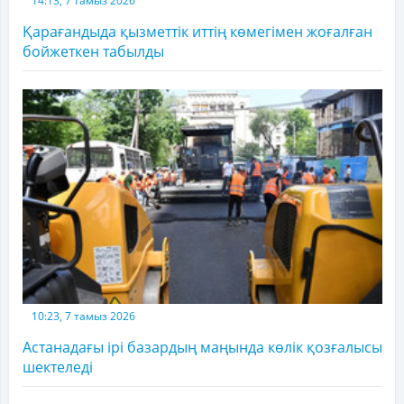
14:13, 7 тамыз 2026
Қарағандыда қызметтік иттің көмегімен жоғалған
бойжеткен табылды
10:23, 7 тамыз 2026
Астанадағы ірі базардың маңында көлік қозғалысы
шектеледі