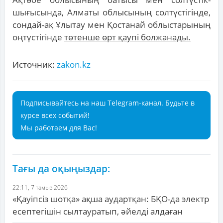
шығысында, Алматы облысының солтүстігінде,
сондай-ақ Ұлытау мен Қостанай облыстарының
оңтүстігінде
төтенше өрт қаупі болжанады.
Источник:
zakon.kz
Подписывайтесь на наш Telegram-канал. Будьте в
курсе всех событий!
Мы работаем для Вас!
Тағы да оқыңыздар:
22:11, 7 тамыз 2026
«Қауіпсіз шотқа» ақша аудартқан: БҚО-да электр
есептегішін сылтауратып, әйелді алдаған