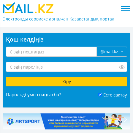
Электронды сервиске арналған
Қазақстандық портал
Қош келдіңіз
@mail.kz
Парольді ұмыттыңыз ба?
Есте сақтау