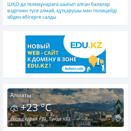
ШҚО-да телемұнараға шығып алған балалар
өздігінен түсе алмай, құтқарушы мен полицейді
әбден әбігерге салды
Алматы
+23 °C
Кешке қарай +22, Түнде +32