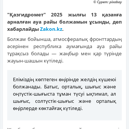
© Сурет: pixabay
"Қазгидромет" 2025 жылғы 13 қазанға
арналған ауа райы болжамын ұсынды, деп
хабарлайды
Zakon.kz
.
Болжам бойынша, атмосфералық фронттардың
әсерінен республика аумағында ауа райы
тұрақсыз болады — жаңбыр мен қар түрінде
жауын-шашын күтіледі.
Еліміздің көптеген өңірінде желдің күшеюі
болжанады. Батыс, орталық, шығыс және
оңтүстік-шығыста тұман түсуі ықтимал, ал
шығыс, солтүстік-шығыс және орталық
өңірлерде көктайғақ күтіледі.