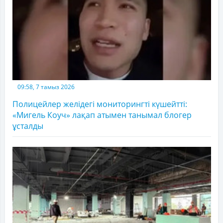
09:58, 7 тамыз 2026
Полицейлер желідегі мониторингті күшейтті:
«Мигель Коуч» лақап атымен танымал блогер
ұсталды