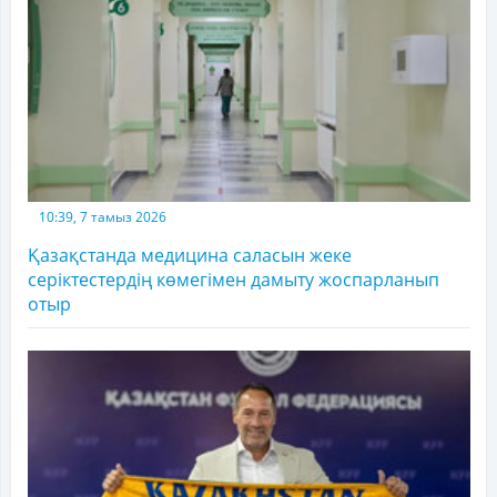
10:39, 7 тамыз 2026
Қазақстанда медицина саласын жеке
серіктестердің көмегімен дамыту жоспарланып
отыр