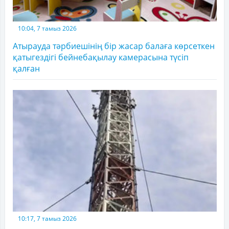
10:04, 7 тамыз 2026
Атырауда тәрбиешінің бір жасар балаға көрсеткен
қатыгездігі бейнебақылау камерасына түсіп
қалған
10:17, 7 тамыз 2026