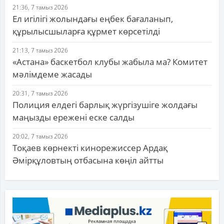
21:36, 7 тамыз 2026
Ел игілігі жолындағы еңбек бағаланып,
құрылысшыларға құрмет көрсетілді
21:13, 7 тамыз 2026
«Астана» баскетбол клубы жабыла ма? Комитет
мәлімдеме жасады
20:31, 7 тамыз 2026
Полиция елдегі барлық жүргізушіге жолдағы
маңызды ережені еске салды
20:02, 7 тамыз 2026
Тоқаев көрнекті кинорежиссер Ардақ
Әмірқұловтың отбасына көңіл айтты