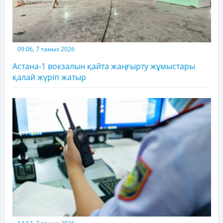
09:06, 7 тамыз 2026
Астана-1 вокзалын қайта жаңғырту жұмыстары
қалай жүріп жатыр