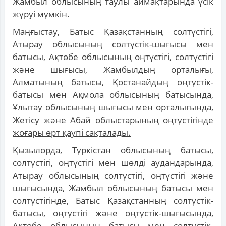
Жамбыл облысының таулы аймақтарында үсік
жүруі мүмкін.
Маңғыстау, Батыс Қазақстанның солтүстігі,
Атырау облысының солтүстік-шығысы мен
батысы, Ақтөбе облысының оңтүстігі, солтүстігі
және шығысы, Жамбылдың орталығы,
Алматының батысы, Қостанайдың оңтүстік-
батысы мен Ақмола облысының батысында,
Ұлытау облысының шығысы мен орталығында,
Жетісу және Абай облыстарының оңтүстігінде
жоғары өрт қаупі сақталады.
Қызылорда, Түркістан облысының батысы,
солтүстігі, оңтүстігі мен шөлді аудандарында,
Атырау облысының солтүстігі, оңтүстігі және
шығысында, Жамбыл облысының батысы мен
солтүстігінде, Батыс Қазақстанның солтүстік-
батысы, оңтүстігі және оңтүстік-шығысында,
Ақтөбе облысының батысы мен солтүстік-