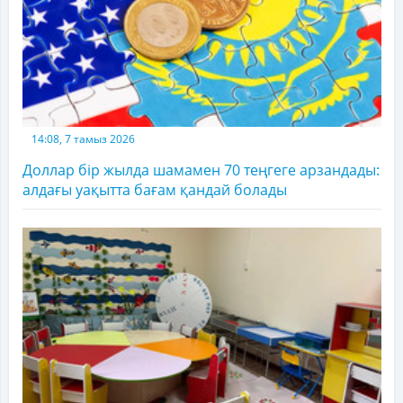
14:08, 7 тамыз 2026
Доллар бір жылда шамамен 70 теңгеге арзандады:
алдағы уақытта бағам қандай болады