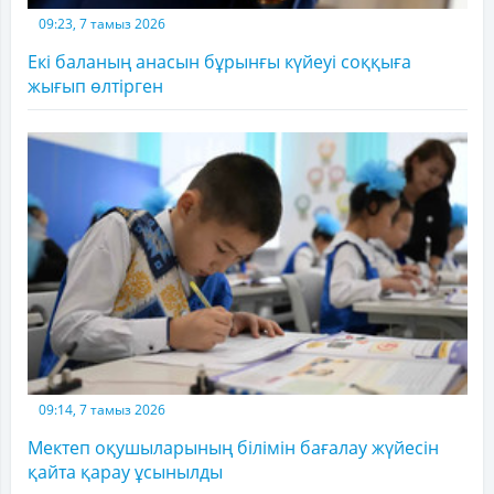
09:23, 7 тамыз 2026
Екі баланың анасын бұрынғы күйеуі соққыға
жығып өлтірген
09:14, 7 тамыз 2026
Мектеп оқушыларының білімін бағалау жүйесін
қайта қарау ұсынылды