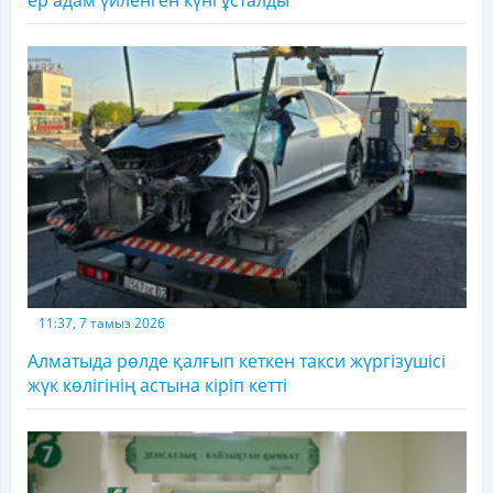
ер адам үйленген күні ұсталды
11:37, 7 тамыз 2026
Алматыда рөлде қалғып кеткен такси жүргізушісі
жүк көлігінің астына кіріп кетті