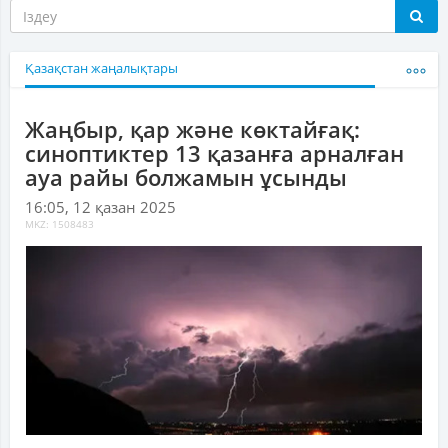
Қазақстан жаңалықтары
Жаңбыр, қар және көктайғақ:
синоптиктер 13 қазанға арналған
ауа райы болжамын ұсынды
16:05, 12 қазан 2025
MKZ: 1508483