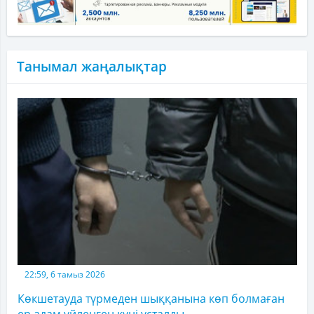
Танымал жаңалықтар
22:59, 6 тамыз 2026
Көкшетауда түрмеден шыққанына көп болмаған