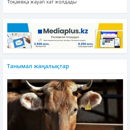
Тоқаевқа жауап хат жолдады
Танымал жаңалықтар