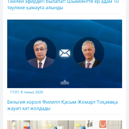
Тікелей эфирдегі былапат: Шымкентте ер адам 10
тәулікке қамауға алынды
17:07, 8 тамыз 2026
Бельгия королі Филипп Қасым-Жомарт Тоқаевқа
жауап хат жолдады