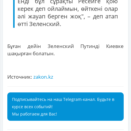
Енді бұл сұрақты Ресейге қою
керек деп ойлаймын, өйткені олар
әлі жауап берген жоқ", – деп атап
өтті Зеленский.
Бұған дейін Зеленский Путинді Киевке
шақырған болатын.
Источник:
zakon.kz
Подписывайтесь на наш Telegram-канал. Будьте в
курсе всех событий!
Мы работаем для Вас!