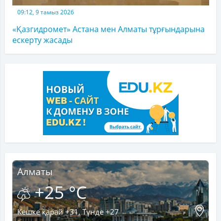
09:12, 9 тамыз 2026
«Қазгидромет» Астана мен Алматы тұрғындарына
ескерту жасады
Алматы
+25 °C
Кешке қарай +31, Түнде +27