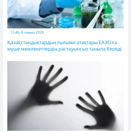
12:48, 8 тамыз 2026
Қазақстандықтардың ғылыми атақтары ЕАЭО-ға
мүше мемлекеттердің растауынсыз таныла береді