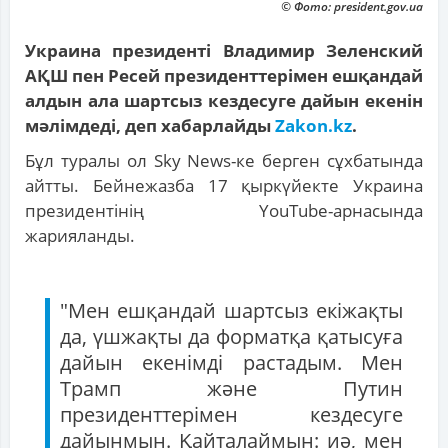
© Фото: president.gov.ua
Украина президенті Владимир Зеленский
АҚШ пен Ресей президенттерімен ешқандай
алдын ала шартсыз кездесуге дайын екенін
мәлімдеді, деп хабарлайды
Zakon.kz
.
Бұл туралы ол Sky News-ке берген сұхбатында
айтты. Бейнежазба 17 қыркүйекте Украина
президентінің YouTube-арнасында
жарияланды.
"Мен ешқандай шартсыз екіжақты
да, үшжақты да форматқа қатысуға
дайын екенімді растадым. Мен
Трамп және Путин
президенттерімен кездесуге
дайынмын. Қайталаймын: иә, мен