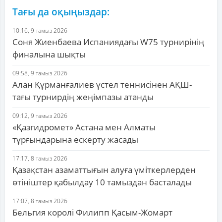
Тағы да оқыңыздар:
10:16, 9 тамыз 2026
Соня Жиенбаева Испаниядағы W75 турнирінің
финалына шықты
09:58, 9 тамыз 2026
Алан Құрманғалиев үстел теннисінен АҚШ-
тағы турнирдің жеңімпазы атанды
09:12, 9 тамыз 2026
«Қазгидромет» Астана мен Алматы
тұрғындарына ескерту жасады
17:17, 8 тамыз 2026
Қазақстан азаматтығын алуға үміткерлерден
өтініштер қабылдау 10 тамыздан басталады
17:07, 8 тамыз 2026
Бельгия королі Филипп Қасым-Жомарт