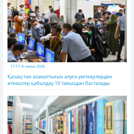
17:17, 8 тамыз 2026
Қазақстан азаматтығын алуға үміткерлерден
өтініштер қабылдау 10 тамыздан басталады