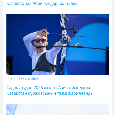
Қазақстанда Абай күндері басталды
16:11, 8 тамыз 2026
Садақ атудан 2026 жылғы Азия ойындары:
Қазақстан құрамасының тізімі жарияланды