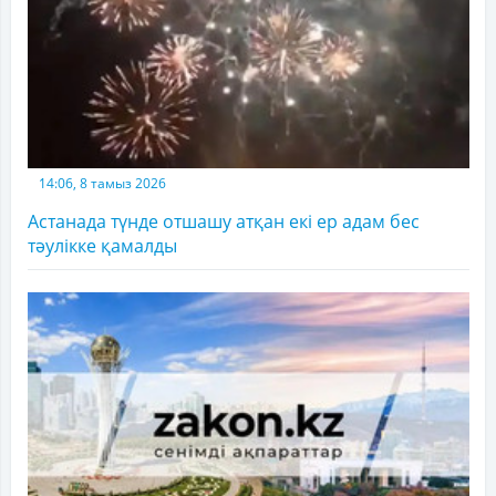
14:06, 8 тамыз 2026
Астанада түнде отшашу атқан екі ер адам бес
тәулікке қамалды