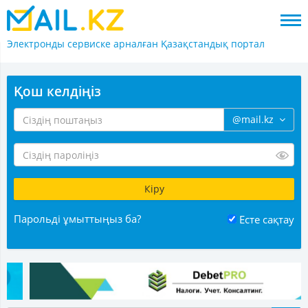
Электронды сервиске арналған
Қазақстандық портал
Қош келдіңіз
@mail.kz
Парольді ұмыттыңыз ба?
Есте сақтау