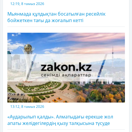
12:19, 8 тамыз 2026
Мьянмада құлдықтан босатылған ресейлік
бойжеткен тағы да жоғалып кетті
13:12, 8 тамыз 2026
«Аударылып қалды». Алматыдағы ерекше жол
апаты желідегілердің қызу талқысына түсуде