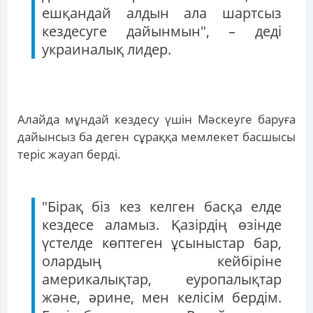
ешқандай алдын ала шартсыз
кездесуге дайынмын", – деді
украиналық лидер.
Алайда мұндай кездесу үшін Мәскеуге баруға
дайынсыз ба деген сұраққа мемлекет басшысы
теріс жауап берді.
"Бірақ біз кез келген басқа елде
кездесе аламыз. Қазірдің өзінде
үстелде көптеген ұсыныстар бар,
олардың кейбіріне
америкалықтар, еуропалықтар
және, әрине, мен келісім бердім.