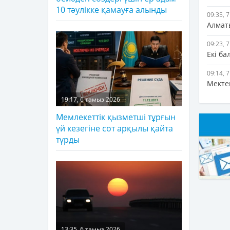
10 тәулікке қамауға алынды
09:35, 
Алмат
09:23, 
Екі б
09:14, 
Мекте
19:17, 6 тамыз 2026
Мемлекеттік қызметші тұрғын
үй кезегіне сот арқылы қайта
тұрды
13:35, 6 тамыз 2026