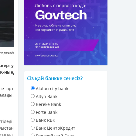
: pexels
керту
К-ның
Сіз қай банкке сенесіз?
ше өрт
Alatau city bank
алады.
Altyn Bank
Bereke Bank
Forte Bank
Банк RBK
іледі.
ғыстан
Банк ЦентрКредит
сында,
Евразийский Банк