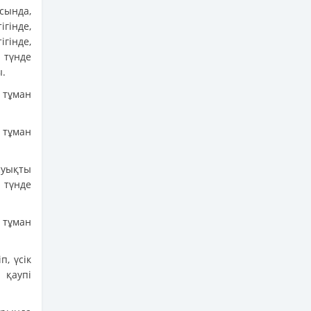
ында,
ігінде,
ігінде,
 түнде
ы.
е тұман
 тұман
суықты
 түнде
 тұман
п, үсік
 қаупі