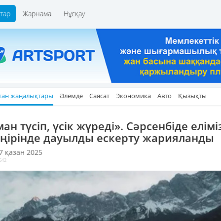
тар
Жарнама
Нұсқау
тан жаңалықтары
Әлемде
Саясат
Экономика
Авто
Қызықты
ан түсіп, үсік жүреді». Сәрсенбіде елімі
өңірінде дауылды ескерту жарияланды
 7 қазан 2025
642