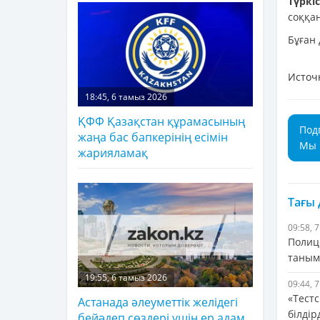
Түркі
соққан
Бұған
Источ
18:45, 6 тамыз 2026
ҚФФ Қазақстан құрамасының
Под
жаңа бас бапкерінің есімін
Мы 
жарияламақ
Тағы
09:58, 
Полиц
таным
19:55, 6 тамыз 2026
09:44, 
«Тестс
Астанада әлеуметтік желідегі
білдір
бейәдеп сөздері үшін ер адам