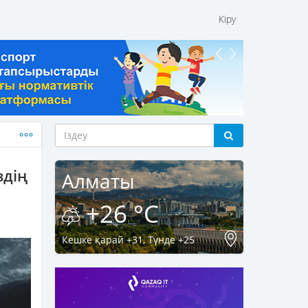
Кіру
здің
Алматы
+26 °C
Кешке қарай +31, Түнде +25