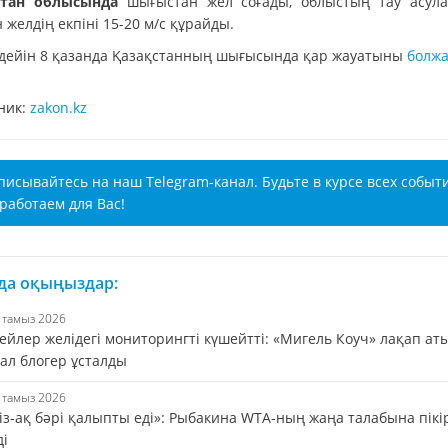
стан облысында
шығыстан жел соғады, облыстың тау асул
 желдің екпіні 15-20 м/с құрайды.
 дейін 8 қазанда Қазақстанның шығысында қар жауатыны
болж
ник:
zakon.kz
писывайтесь на наш Telegram-канал. Будьте в курсе всех событ
работаем для Вас!
 да оқыңыздар:
7 тамыз 2026
ейлер желідегі мониторингті күшейтті: «Мигель Коуч» лақап ат
ал блогер ұсталды
7 тамыз 2026
із-ақ бәрі қалыпты еді»: Рыбакина WTA-ның жаңа талабына пікі
ді