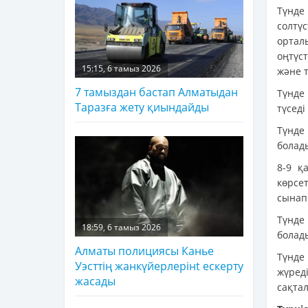
Түнд
солтүс
орталы
оңтүс
15:15, 6 тамыз 2026
және т
7 тамыздан бастап Алматыдан
Түнде
Таразға жету қиындайды
түседі
Түнде
болады
8-9 қ
көрсе
сынап 
Түнде
18:59, 6 тамыз 2026
болады
Алматы полициясы Канье
Түнд
Уэсттің жанкүйерлерінt ескерту
жүред
жасады
сақта