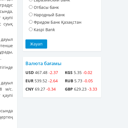
градус
Отбасы банк
сында,
Народный Банк
 қаупі
Фридом Банк Қазақстан
с суық
Kaspi Bank
 дауыл
Төтенше
ұрады,
.
Валюта бағамы
ігінде
USD
467.48
-2.37
KGS
5.35
-0.02
EUR
539.52
-2.64
RUB
5.73
-0.05
 дауыл
8 м/с.
CNY
69.27
-0.34
GBP
629.23
-3.33
 қаупі
ысында
ңертең