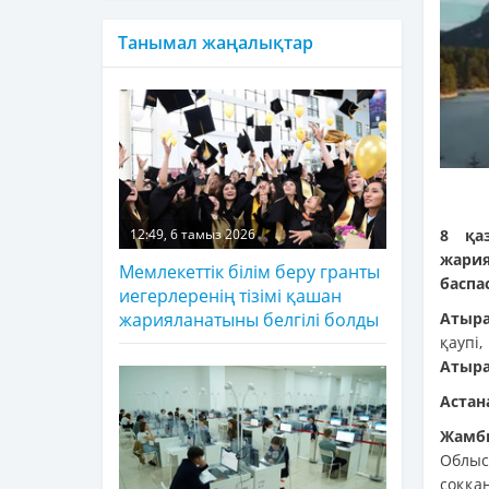
Танымал жаңалықтар
8 қа
12:49, 6 тамыз 2026
жари
Мемлекеттік білім беру гранты
баспа
иегерлеренің тізімі қашан
Атыр
жарияланатыны белгілі болды
қаупі
Атыра
Астан
Жамб
Облыс
соққа