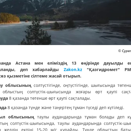
© Сурет
занда Астана мен еліміздің 13 өңірінде дауылды ес
яланды, деп хабарлайды
Zakon.kz
"Қазгидромет" РМ
сөз қызметіне сілтеме жасай отырып.
ау облысының
солтүстігінде, оңтүстігінде, шығысында төтен
, облыстың солтүстік-шығысында жоғары өрт қаупі сақт
уда
8 қазанда төтенше өрт қаупі сақталады.
ада
8 қазанда түнде және таңертең тұман түседі деп күтіледі.
ыл облысының
таулы аудандарында тұман болады деп күт
тың солтүстік-шығысында, таулы аудандарында солтүстік-шы
н желдің екпіні 15-20 м/с құрайды. Түнде облыстың баты