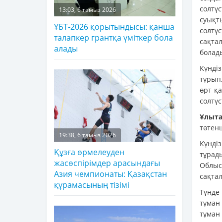
солтү
13:03, 6 тамыз 2026
суықт
ҰБТ-2026 қорытындысы: қанша
солтү
талапкер грантқа үміткер бола
сақта
алады
болады
Күнді
тұрып,
өрт қ
солтүс
Ұлыт
төтенш
19:38, 6 тамыз 2026
Күнді
Құзға өрмелеуден
тұрад
жасөспірімдер арасындағы
Облыс
Азия чемпионаты: Қазақстан
сақта
құрамасының тізімі
Түнде
тұман
тұман 