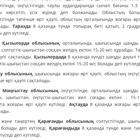
стігінде, оңтүстігінде, таулы аудандарында сынап бағаны 1-3 
ы көрсетіп, үсік жүреді деп болжанады. Облыстың баты
стігінде төтенше өрт қаупі, облыстың орталығында жоғары өрт
лады.
Таразда
8 қазанда түнде топырақ беті қатып, 2 граду
 деп күтіледі.
з
Қызылорда облысының
орталығында, шығысында шаңды
 солтүстік-шығыстан соққан желдің екпіні 15-20 м/с құрайды. 
аупі сақталады.
Қызылордада
8 қазанда күндіз шаңды дауыл т
тік-шығыстан соққан желдің екпіні 15-20 м/с болады деп күтіледі
ау облысының
шығысында жоғары өрт қаупі, облыстың оңтүст
е өрт қаупі сақталады.
з
Маңғыстау облысының
оңтүстігінде, орталығында шаңды
ы, шығыстан, оңтүстік-шығыстан жел соғады, екпіні - 15-1
та жоғары өрт қаупі күтіледі.
Ақтауда
8 қазанда жоғары өрт
лады.
 және таңертең
Қарағанды облысының
солтүстігінде, шығ
 болады деп күтіледі.
Қарағандыда
8 қазанда түнде және та
түседі деп күтіледі.