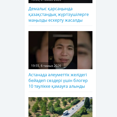
Демалыс қарсаңында
қазақстандық жүргізушілерге
маңызды ескерту жасалды
19:55, 6 тамыз 2026
Астанада әлеуметтік желідегі
бейәдеп сөздері үшін блогер
10 тәулікке қамауға алынды