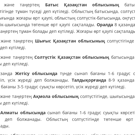
е және таңертең
Батыс Қазақстан облысының
батыс
тігінде тұман түседі деп күтіледі. Облыстың батысында, солтүст
ғында жоғары өрт қаупі, облыстың солтүстік-батысында, оңтүст
тік-шығысында төтенше өрт қаупі сақталады.
Оралда
8 қазанда
аңертең тұман болады деп күтіледі. Жоғары өрт қаупі сақталад
 және таңертең
Шығыс Қазақстан облысының
солтүстігінд
 деп күтіледі.
 және таңертең
Солтүстік Қазақстан облысының
батысында
 деп күтіледі.
азанда
Жетісу облысында
түнде сынап бағаны 1-6 градус 
тіп, үсік жүреді деп болжанады.
Талдықорғанда
8-9 қазанда
бағаны 3-5 градус суықты көрсетіп, үсік жүреді деп күтіледі.
 және таңертең
Ақмола облысының
солтүстігінде, шығысында
 деп күтіледі.
е
Алматы облысында
сынап бағаны 1-6 градус суықты көрсеті
і деп болжанады. Облыстың солтүстігінде төтенше өрт
лады.