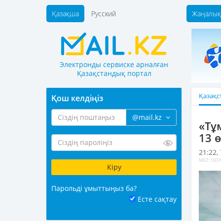
Қазақша
Русский
Жаңалық
Электронды сервиске арналған
Қазақстандық портал
Қазақс
Қош келдіңіз
@mail.kz
«Тұм
13 
21:22,
MKZ: 1507
Парольді ұмыттыңыз ба?
Есте сақтау