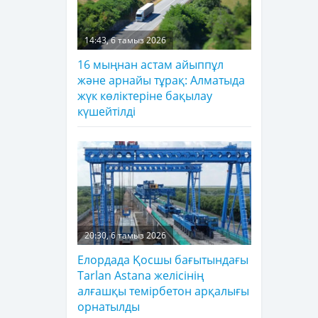
14:43, 6 тамыз 2026
16 мыңнан астам айыппұл
және арнайы тұрақ: Алматыда
жүк көліктеріне бақылау
күшейтілді
20:30, 6 тамыз 2026
Елордада Қосшы бағытындағы
Tarlan Astana желісінің
алғашқы темірбетон арқалығы
орнатылды