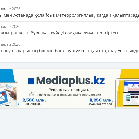
7 тамыз 2026
ы мен Астанада қолайсыз метеорологиялық жағдай қалыптасад
7 тамыз 2026
аланың анасын бұрынғы күйеуі соққыға жығып өлтірген
7 тамыз 2026
п оқушыларының білімін бағалау жүйесін қайта қарау ұсынылд