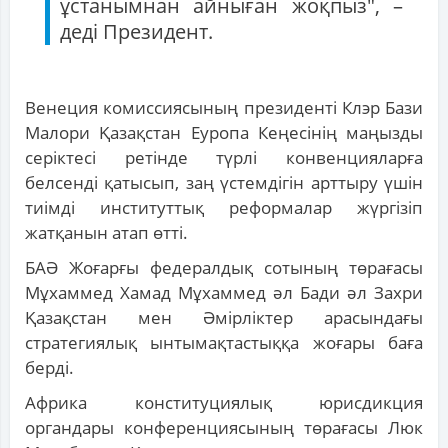
ұстанымнан айныған жоқпыз", –
деді Президент.
Венеция комиссиясының президенті Клэр Бази
Малори Қазақстан Еуропа Кеңесінің маңызды
серіктесі ретінде түрлі конвенцияларға
белсенді қатысып, заң үстемдігін арттыру үшін
тиімді институттық реформалар жүргізіп
жатқанын атап өтті.
БАӘ Жоғарғы федералдық сотының төрағасы
Мұхаммед Хамад Мұхаммед әл Бади әл Захри
Қазақстан мен Әмірліктер арасындағы
стратегиялық ынтымақтастыққа жоғары баға
берді.
Африка конституциялық юрисдикция
органдары конференциясының төрағасы Люк