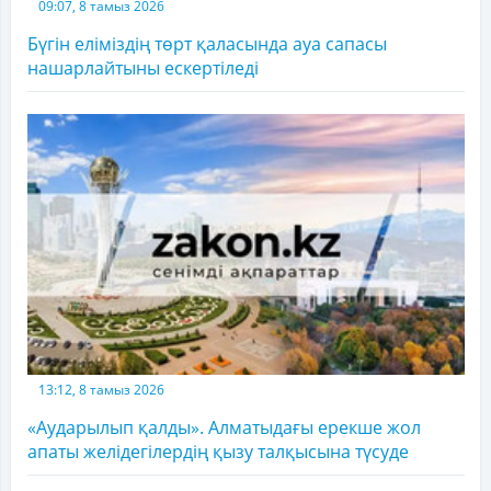
09:07, 8 тамыз 2026
Бүгін еліміздің төрт қаласында ауа сапасы
нашарлайтыны ескертіледі
13:12, 8 тамыз 2026
«Аударылып қалды». Алматыдағы ерекше жол
апаты желідегілердің қызу талқысына түсуде