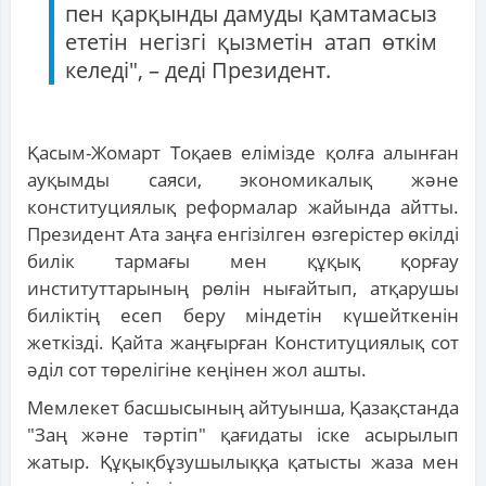
пен қарқынды дамуды қамтамасыз
ететін негізгі қызметін атап өткім
келеді", – деді Президент.
Қасым-Жомарт Тоқаев елімізде қолға алынған
ауқымды саяси, экономикалық және
конституциялық реформалар жайында айтты.
Президент Ата заңға енгізілген өзгерістер өкілді
билік тармағы мен құқық қорғау
институттарының рөлін нығайтып, атқарушы
биліктің есеп беру міндетін күшейткенін
жеткізді. Қайта жаңғырған Конституциялық сот
әділ сот төрелігіне кеңінен жол ашты.
Мемлекет басшысының айтуынша, Қазақстанда
"Заң және тәртіп" қағидаты іске асырылып
жатыр. Құқықбұзушылыққа қатысты жаза мен