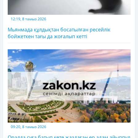
12:19, 8 тамыз 2026
Мьянмада құлдықтан босатылған ресейлік
бойжеткен тағы да жоғалып кетті
09:20, 8 тамыз 2026
Оралда суға батып кете жаздаған ер адам айыппұл