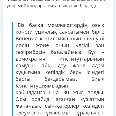
үшін меймандарға ризашылығын білдірді.
"Біз басқа мемлекеттердің озық
конституциялық саясатымен бірге
Венеция комиссиясының шешуші
рөлін және оның үлгілі заң
тәжірибесін бағалаймыз. Бұл –
демократия институттарының
дамуын айқындау және адам
құқығына кепілдік беру ісіндегі
басты бағдарымыз. Биыл
Конституциямыздың
қабылданғанына 30 жыл толды.
Осы орайда, аталған құжаттың
жаһандық сын-қатерлер кезіндегі
әлеуметтік үйлесімді, тұрақтылық