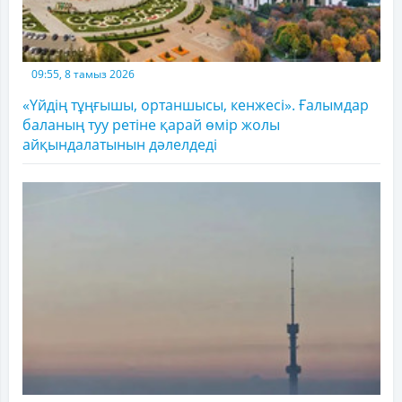
09:55, 8 тамыз 2026
«Үйдің тұңғышы, ортаншысы, кенжесі». Ғалымдар
баланың туу ретіне қарай өмір жолы
айқындалатынын дәлелдеді