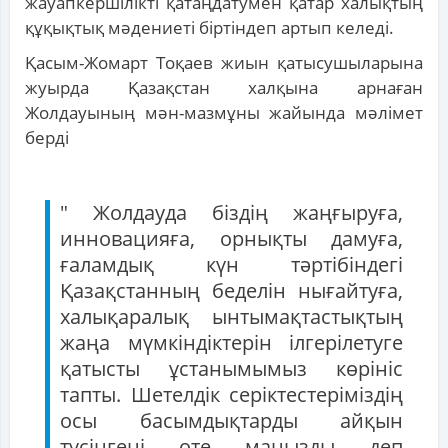
жауапкершілікті қатаңдатумен қатар халықтың
құқықтық мәдениеті біртіндеп артып келеді.
Қасым-Жомарт Тоқаев жиын қатысушыларына
жуырда Қазақстан халқына арнаған
Жолдауының мән-мазмұны жайында мәлімет
берді
" Жолдауда біздің жаңғыруға,
инновацияға, орнықты дамуға,
ғаламдық күн тәртібіндегі
Қазақстанның беделін нығайтуға,
халықаралық ынтымақтастықтың
жаңа мүмкіндіктерін ілгерілетуге
қатысты ұстанымымыз көрініс
тапты. Шетелдік серіктестеріміздің
осы басымдықтарды айқын
түсінгені өте маңызды деп