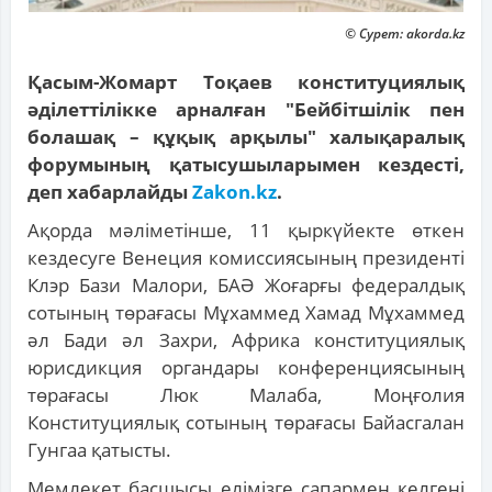
© Сурет: akorda.kz
Қасым-Жомарт Тоқаев конституциялық
әділеттілікке арналған "Бейбітшілік пен
болашақ – құқық арқылы" халықаралық
форумының қатысушыларымен кездесті,
деп хабарлайды
Zakon.kz
.
Ақорда мәліметінше, 11 қыркүйекте өткен
кездесуге Венеция комиссиясының президенті
Клэр Бази Малори, БАӘ Жоғарғы федералдық
сотының төрағасы Мұхаммед Хамад Мұхаммед
әл Бади әл Захри, Африка конституциялық
юрисдикция органдары конференциясының
төрағасы Люк Малаба, Моңғолия
Конституциялық сотының төрағасы Байасгалан
Гунгаа қатысты.
Мемлекет басшысы елімізге сапармен келгені