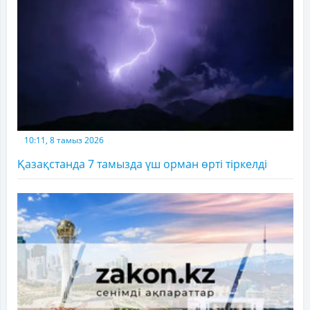
10:11, 8 тамыз 2026
Қазақстанда 7 тамызда үш орман өрті тіркелді