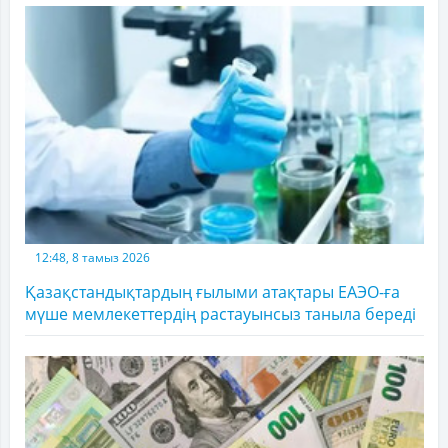
12:48, 8 тамыз 2026
Қазақстандықтардың ғылыми атақтары ЕАЭО-ға
мүше мемлекеттердің растауынсыз таныла береді