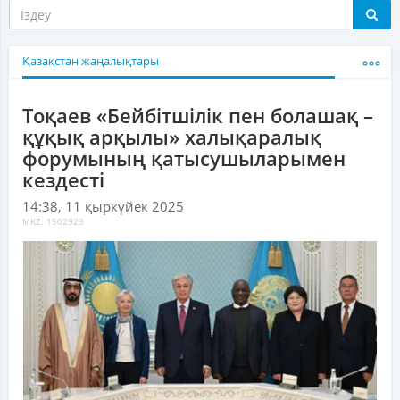
Қазақстан жаңалықтары
Тоқаев «Бейбітшілік пен болашақ –
құқық арқылы» халықаралық
форумының қатысушыларымен
кездесті
14:38, 11 қыркүйек 2025
MKZ: 1502923