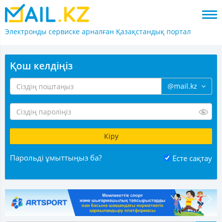
Электронды сервиске арналған
Қазақстандық портал
Қош келдіңіз
@mail.kz
Парольді ұмыттыңыз ба?
Есте сақтау