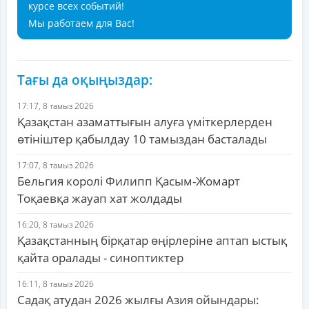
курсе всех событий!
Мы работаем для Вас!
Тағы да оқыңыздар:
17:17, 8 тамыз 2026
Қазақстан азаматтығын алуға үміткерлерден
өтініштер қабылдау 10 тамыздан басталады
17:07, 8 тамыз 2026
Бельгия королі Филипп Қасым-Жомарт
Тоқаевқа жауап хат жолдады
16:20, 8 тамыз 2026
Қазақстанның бірқатар өңірлеріне аптап ыстық
қайта оралады - синоптиктер
16:11, 8 тамыз 2026
Садақ атудан 2026 жылғы Азия ойындары: