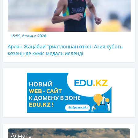
15:59, 8 тамыз 2026
Арлан Жаңабай триатлоннан өткен Азия кубогы
кезеңінде күміс медаль иеленді
Алматы