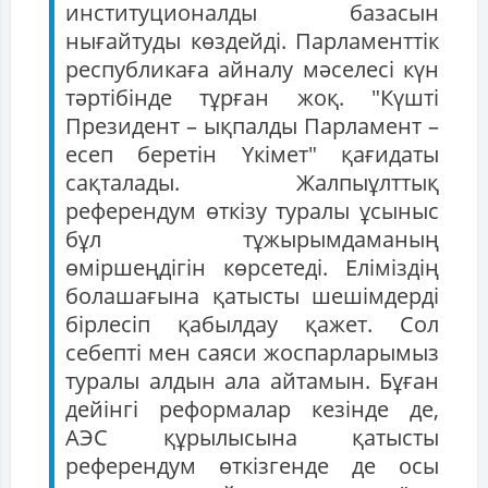
институционалды базасын
нығайтуды көздейді. Парламенттік
республикаға айналу мәселесі күн
тәртібінде тұрған жоқ. "Күшті
Президент – ықпалды Парламент –
есеп беретін Үкімет" қағидаты
сақталады. Жалпыұлттық
референдум өткізу туралы ұсыныс
бұл тұжырымдаманың
өміршеңдігін көрсетеді. Еліміздің
болашағына қатысты шешімдерді
бірлесіп қабылдау қажет. Сол
себепті мен саяси жоспарларымыз
туралы алдын ала айтамын. Бұған
дейінгі реформалар кезінде де,
АЭС құрылысына қатысты
референдум өткізгенде де осы