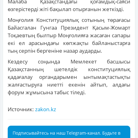
Малаба Қазақстандағы қоғамдық-саяси
өзгерістерді жіті бақылап отырғанын жеткізді.
Моңғолия Конституциялық сотының төрағасы
Байасгалан Гунгаа Президент Қасым-Жомарт
Тоқаевтың былтыр Моңғолияға жасаған сапары
екі ел арасындағы көпжақты байланыстарға
тың серпін бергеніне назар аударды.
Кездесу соңында Мемлекет басшысы
Қазақстанның шетелдік конституциялық
қадағалау органдарымен ынтымақтастықты
жалғастыруға ниетті екенін айтып, алдағы
форум жұмысына табыс тіледі.
Источник:
zakon.kz
Подписывайтесь на наш Telegram-канал. Будьте в