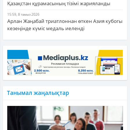
Қазақстан құрамасының тізімі жарияланды
15:59, 8 тамыз 2026
Арлан Жаңабай триатлоннан өткен Азия кубогы
кезеңінде күміс медаль иеленді
Танымал жаңалықтар