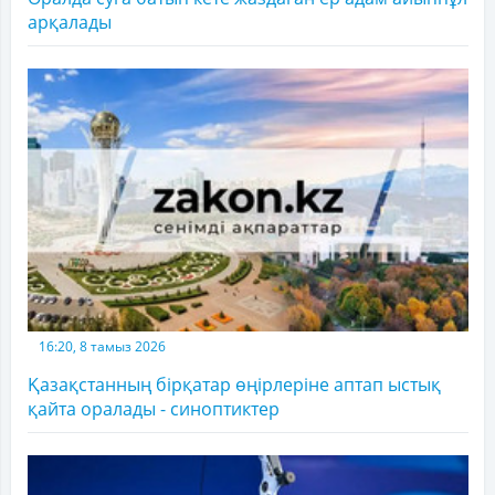
арқалады
16:20, 8 тамыз 2026
Қазақстанның бірқатар өңірлеріне аптап ыстық
қайта оралады - синоптиктер