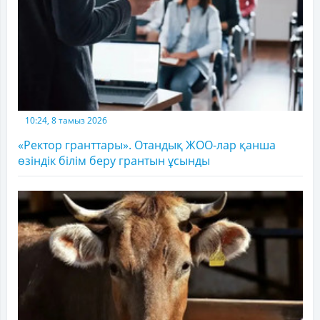
10:24, 8 тамыз 2026
«Ректор гранттары». Отандық ЖОО-лар қанша
өзіндік білім беру грантын ұсынды