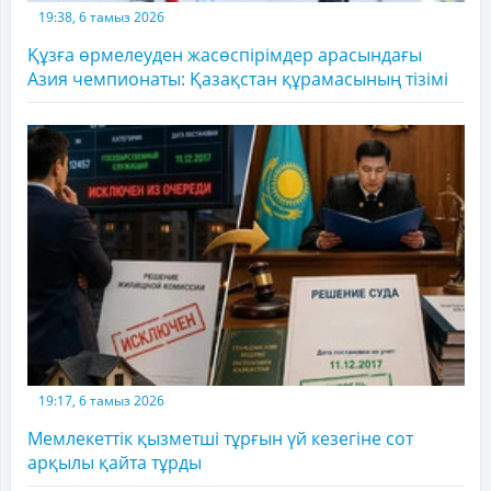
19:38, 6 тамыз 2026
Құзға өрмелеуден жасөспірімдер арасындағы
Азия чемпионаты: Қазақстан құрамасының тізімі
19:17, 6 тамыз 2026
Мемлекеттік қызметші тұрғын үй кезегіне сот
арқылы қайта тұрды