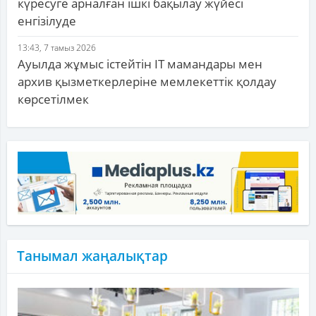
күресуге арналған ішкі бақылау жүйесі
енгізілуде
13:43, 7 тамыз 2026
Ауылда жұмыс істейтін IT мамандары мен
архив қызметкерлеріне мемлекеттік қолдау
көрсетілмек
Танымал жаңалықтар