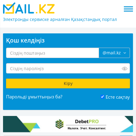
Электронды сервиске арналған
Қазақстандық портал
Қош келдіңіз
@mail.kz
Парольді ұмыттыңыз ба?
Есте сақтау