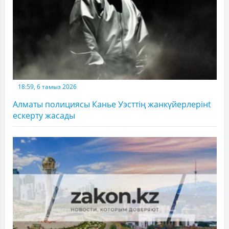
18:59, 6 тамыз 2026
Алматы полициясы Канье Уэсттің жанкүйерлерінt
ескерту жасады