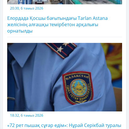
20:30, 6 тамыз 2026
Елордада Қосшы бағытындағы Tarlan Astana
желісінің алғашқы темірбетон арқалығы
орнатылды
18:32, 6 тамыз 2026
«72 рет пышақ сұғар едім»: Нұрай Серікбай туралы