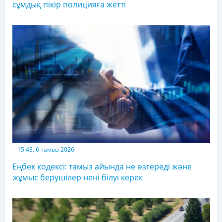
сұмдық пікір полицияға жетті
15:43, 6 тамыз 2026
Еңбек кодексі: тамыз айында не өзгереді және
жұмыс берушілер нені білуі керек