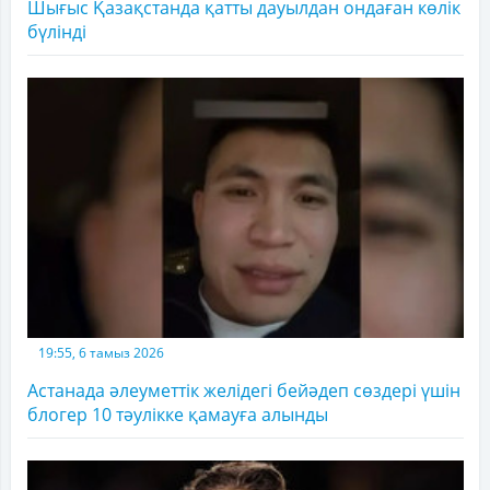
Шығыс Қазақстанда қатты дауылдан ондаған көлік
бүлінді
19:55, 6 тамыз 2026
Астанада әлеуметтік желідегі бейәдеп сөздері үшін
блогер 10 тәулікке қамауға алынды