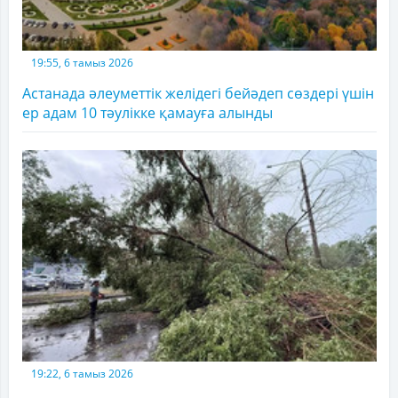
19:55, 6 тамыз 2026
Астанада әлеуметтік желідегі бейәдеп сөздері үшін
ер адам 10 тәулікке қамауға алынды
19:22, 6 тамыз 2026