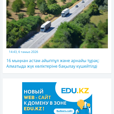
14:43, 6 тамыз 2026
16 мыңнан астам айыппұл және арнайы тұрақ:
Алматыда жүк көліктеріне бақылау күшейтілді