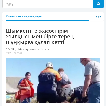
Қазақстан жаңалықтары
Шымкентте жасөспірім
жылқысымен бірге терең
шұңқырға құлап кетті
15:10, 14 қыркүйек 2025
MKZ: 1503387