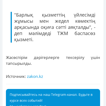
"Барлық қызметтің үйлесімді
жұмысы мен жедел көмектің
арқасында оқиға сәтті аяқталды", -
деп мәлімдеді ТЖМ баспасөз
қызметі.
Жасөспірім дәрігерлерге тексерілу үшін
тапсырылды.
Источник:
zakon.kz
Подписывайтесь на наш Telegram-канал. Будьте в
курсе всех событий!