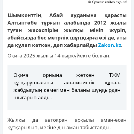
© Сурет: видео скрині
Шымкенттің Абай ауданына қарасты
Алтынтөбе тұрғын алабында 2012 жылы
туған жасөспірім жылқы мініп жүріп,
абайсызда бес метрлік шұңқырға өзі де, аты
да құлап кеткен, деп хабарлайды
Zakon.kz
.
Оқиға 2025 жылғы 14 қыркүйекте болған.
Оқиға орнына жеткен ТЖМ
құтқарушылары альпинистік құрал-
жабдықтың көмегімен баланы шұңқырдан
шығарып алды.
Жылқы да автокран арқылы аман-есен
құтқарылып, иесіне дін-аман табысталды.