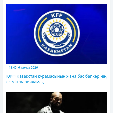
18:45, 6 тамыз 2026
ҚФФ Қазақстан құрамасының жаңа бас бапкерінің
есімін жарияламақ