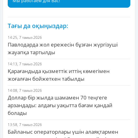
Мы работаем для Вас!
Тағы да оқыңыздар:
14:25, 7 тамыз 2026
Павлодарда жол ережесін бұзған жүргізуші
жауапқа тартылды
14:13, 7 тамыз 2026
Қарағандыда қызметтік иттің көмегімен
жоғалған бойжеткен табылды
14:08, 7 тамыз 2026
Доллар бір жылда шамамен 70 теңгеге
арзандады: алдағы уақытта бағам қандай
болады
13:58, 7 тамыз 2026
Байланыс операторлары үшін алаяқтармен