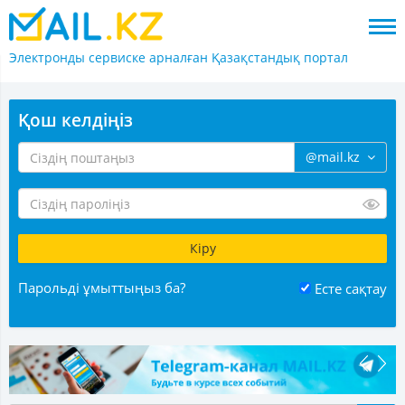
Электронды сервиске арналған
Қазақстандық портал
Қош келдіңіз
@mail.kz
Парольді ұмыттыңыз ба?
Есте сақтау