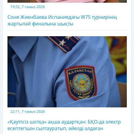
19:52, 7 тамыз 2026
Соня Жиенбаева Испаниядағы W75 турнирінің
жартылай финалына шықты
22:11, 7 тамыз 2026
«Қауіпсіз шотқа» ақша аудартқан: БҚО-да электр
есептегішін сылтауратып, әйелді алдаған