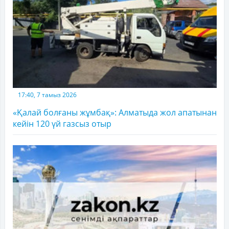
17:40, 7 тамыз 2026
«Қалай болғаны жұмбақ»: Алматыда жол апатынан
кейін 120 үй газсыз отыр