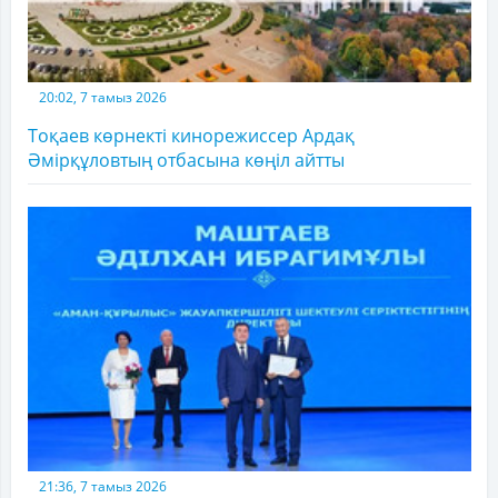
20:02, 7 тамыз 2026
Тоқаев көрнекті кинорежиссер Ардақ
Әмірқұловтың отбасына көңіл айтты
21:36, 7 тамыз 2026