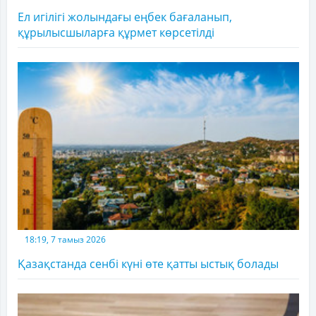
Ел игілігі жолындағы еңбек бағаланып,
құрылысшыларға құрмет көрсетілді
18:19, 7 тамыз 2026
Қазақстанда сенбі күні өте қатты ыстық болады