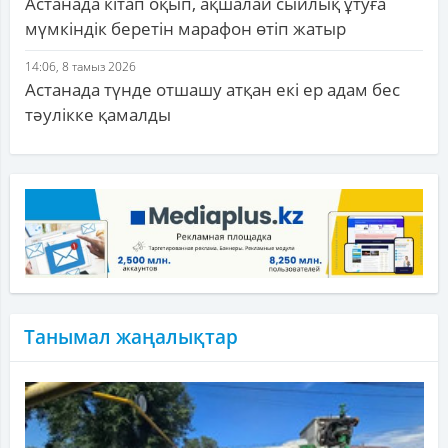
Астанада кітап оқып, ақшалай сыйлық ұтуға
мүмкіндік беретін марафон өтіп жатыр
14:06, 8 тамыз 2026
Астанада түнде отшашу атқан екі ер адам бес
тәулікке қамалды
Танымал жаңалықтар