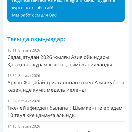
Подписывайтесь на наш Telegram-канал. Будьте в
курсе всех событий!
Мы работаем для Вас!
Тағы да оқыңыздар:
16:11, 8 тамыз 2026
Садақ атудан 2026 жылғы Азия ойындары:
Қазақстан құрамасының тізімі жарияланды
15:59, 8 тамыз 2026
Арлан Жаңабай триатлоннан өткен Азия кубогы
кезеңінде күміс медаль иеленді
15:22, 8 тамыз 2026
Тікелей эфирдегі былапат: Шымкентте ер адам
10 тәулікке қамауға алынды
14:16, 8 тамыз 2026