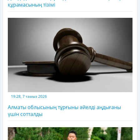
құрамасының тізімі
19:28, 7 тамыз 2026
Алматы облысының тұрғыны әйелді аңдығаны
үшін сотталды