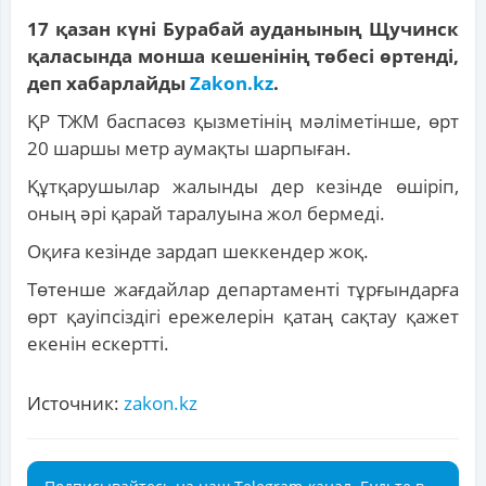
17 қазан күні Бурабай ауданының Щучинск
қаласында монша кешенінің төбесі өртенді,
деп хабарлайды
Zakon.kz
.
ҚР ТЖМ баспасөз қызметінің мәліметінше, өрт
20 шаршы метр аумақты шарпыған.
Құтқарушылар жалынды дер кезінде өшіріп,
оның әрі қарай таралуына жол бермеді.
Оқиға кезінде зардап шеккендер жоқ.
Төтенше жағдайлар департаменті тұрғындарға
өрт қауіпсіздігі ережелерін қатаң сақтау қажет
екенін ескертті.
Источник:
zakon.kz