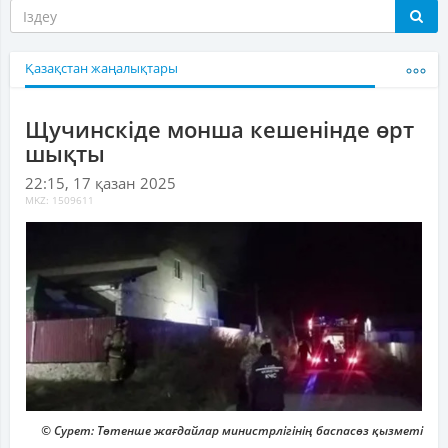
Қазақстан жаңалықтары
Щучинскіде монша кешенінде өрт
шықты
22:15, 17 қазан 2025
MKZ: 1509611
© Сурет: Төтенше жағдайлар министрлігінің баспасөз қызметі