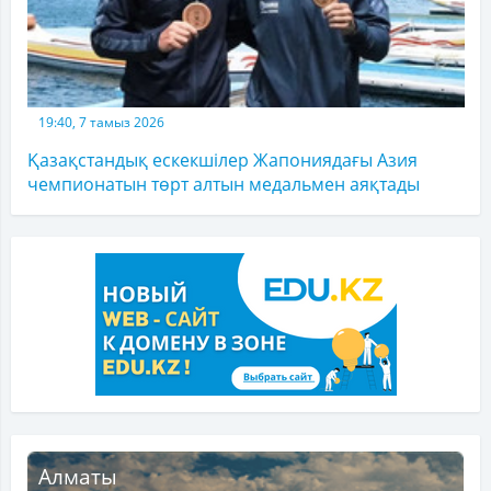
19:40, 7 тамыз 2026
Қазақстандық ескекшілер Жапониядағы Азия
чемпионатын төрт алтын медальмен аяқтады
Алматы