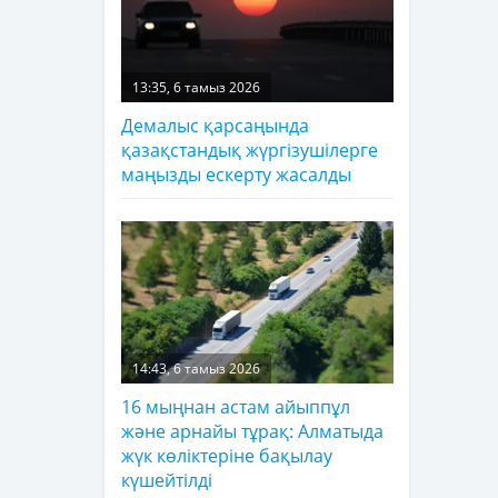
13:35, 6 тамыз 2026
Демалыс қарсаңында
қазақстандық жүргізушілерге
маңызды ескерту жасалды
14:43, 6 тамыз 2026
16 мыңнан астам айыппұл
және арнайы тұрақ: Алматыда
жүк көліктеріне бақылау
күшейтілді