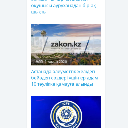
оқушысы ауруханадан бір-ақ
шықты
19:55, 6 тамыз 2026
Астанада әлеуметтік желідегі
бейәдеп сөздері үшін ер адам
10 тәулікке қамауға алынды