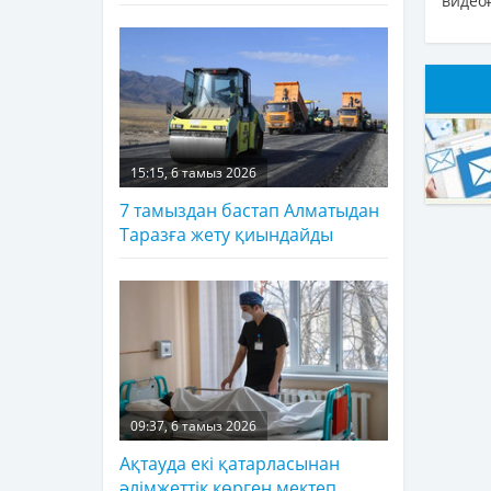
видеоғ
15:15, 6 тамыз 2026
7 тамыздан бастап Алматыдан
Таразға жету қиындайды
09:37, 6 тамыз 2026
Ақтауда екі қатарласынан
әлімжеттік көрген мектеп