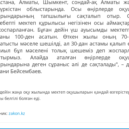
Астана, Алматы, Шымкент, сондай-ақ Алматы ж
Түркістан облыстарында. Осы өңірлерде оқ
орындарының тапшылығы сақталып отыр. 
себепті мектеп құрылысы негізінен осы аймақта
жоспарланған. Бұған дейін үш ауысымды мектеп
саны 100-ден асатын. Өткен жылы оның 70-
атысты мәселе шешілді, ал 30-дан астамы қалып е
Биыл бұл мәселені толық шешеміз деп жоспар
отырмыз. Алайда аталған өңірлерде оқ
рындарына деген сұраныс әлі де сақталады", – д
ани Бейсембаев.
 дейін жаңа оқу жылында мектеп оқушыларын қандай өзгерістер
ы белгілі болған еді.
ник:
zakon.kz