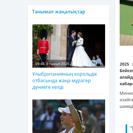
Танымал жаңалықтар
2025 
09:48, 6 тамыз 2026
Бейсе
Ұлыбританияның корольдік
алайд
отбасында жаңа мұрагер
хаба
дүниеге келді
Мини
азайғ
шамада