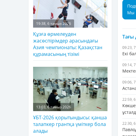
Под
Мы 
19:38, 6 тамыз 2026
Құзға өрмелеуден
Тағы
жасөспірімдер арасындағы
Азия чемпионаты: Қазақстан
09:23, 
Екі б
құрамасының тізімі
09:14, 
Мекте
09:06, 
Астан
22:59, 
Көкше
13:03, 6 тамыз 2026
ұстал
ҰБТ-2026 қорытындысы: қанша
22:30, 
талапкер грантқа үміткер бола
Павло
алады