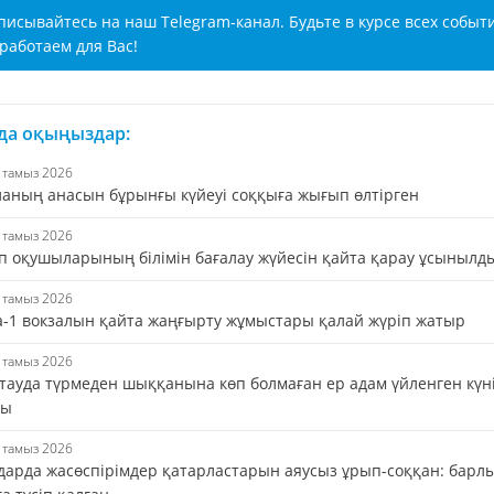
писывайтесь на наш Telegram-канал. Будьте в курсе всех событ
работаем для Вас!
 да оқыңыздар:
7 тамыз 2026
аланың анасын бұрынғы күйеуі соққыға жығып өлтірген
7 тамыз 2026
п оқушыларының білімін бағалау жүйесін қайта қарау ұсынылд
7 тамыз 2026
а-1 вокзалын қайта жаңғырту жұмыстары қалай жүріп жатыр
6 тамыз 2026
тауда түрмеден шыққанына көп болмаған ер адам үйленген күн
ды
6 тамыз 2026
дарда жасөспірімдер қатарластарын аяусыз ұрып-соққан: барл