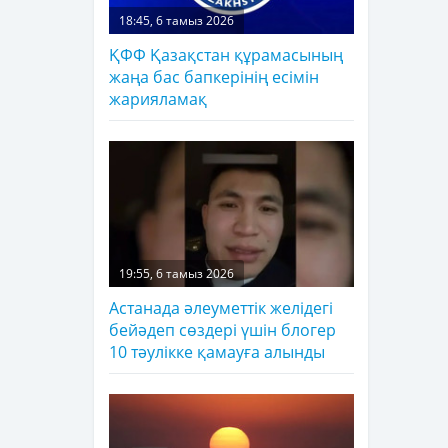
18:45, 6 тамыз 2026
ҚФФ Қазақстан құрамасының
жаңа бас бапкерінің есімін
жарияламақ
19:55, 6 тамыз 2026
Астанада әлеуметтік желідегі
бейәдеп сөздері үшін блогер
10 тәулікке қамауға алынды