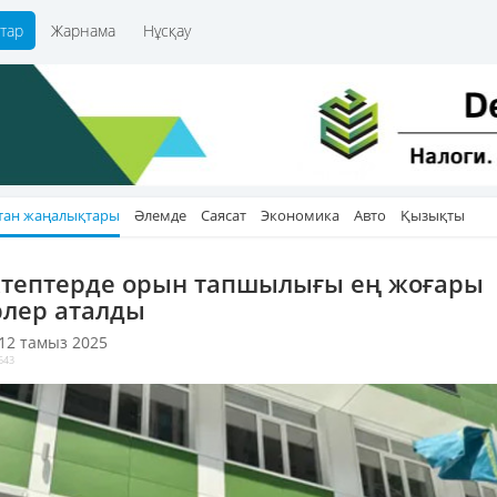
тар
Жарнама
Нұсқау
тан жаңалықтары
Әлемде
Саясат
Экономика
Авто
Қызықты
тептерде орын тапшылығы ең жоғары
рлер аталды
 12 тамыз 2025
643