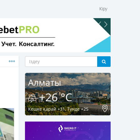
Кіру
Алматы
+26 °C
Кешке қарай +31, Түнде +25