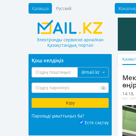
Қазақша
Русский
Жаңалық
Электронды сервиске арналған
Қазақстандық портал
Қазақс
Қош келдіңіз
@mail.kz
Мек
өңі
14:18,
MKZ: 1497
Парольді ұмыттыңыз ба?
Есте сақтау