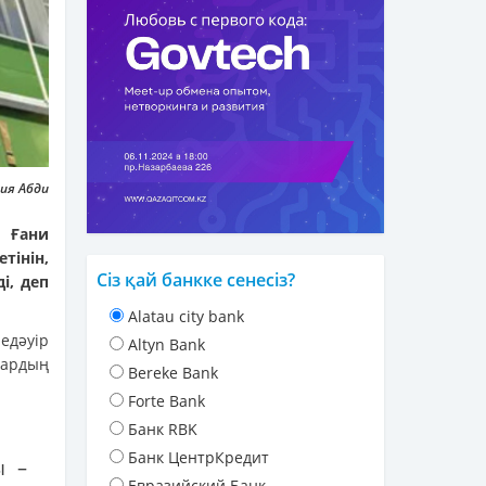
лия Абди
і Ғани
тінін,
Сіз қай банкке сенесіз?
і, деп
Alatau city bank
дәуір
Altyn Bank
тардың
Bereke Bank
Forte Bank
Банк RBK
Банк ЦентрКредит
ы –
Евразийский Банк