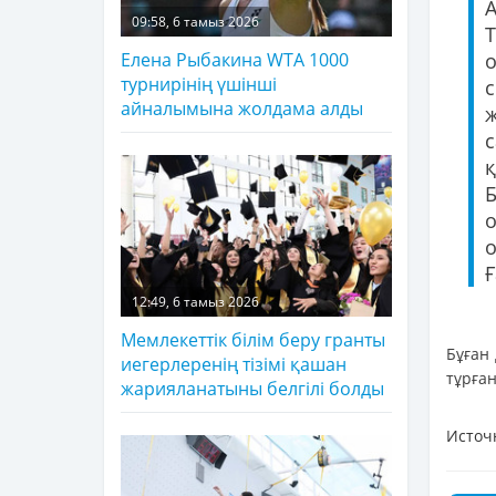
09:58, 6 тамыз 2026
Елена Рыбакина WTA 1000
турнирінің үшінші
айналымына жолдама алды
қ
о
Ғ
12:49, 6 тамыз 2026
Мемлекеттік білім беру гранты
Бұған
иегерлеренің тізімі қашан
тұрған
жарияланатыны белгілі болды
Источ