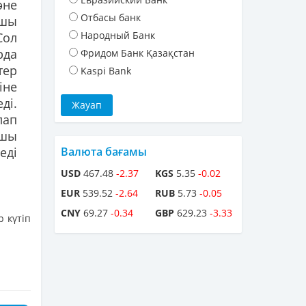
әне
Отбасы банк
ушы
Народный Банк
Сол
рда
Фридом Банк Қазақстан
тер
Kaspi Bank
іне
ді.
лап
ушы
еді
Валюта бағамы
USD
467.48
-2.37
KGS
5.35
-0.02
EUR
539.52
-2.64
RUB
5.73
-0.05
CNY
69.27
-0.34
GBP
629.23
-3.33
 күтіп