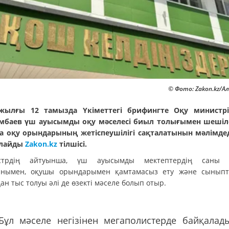
© Фото: Zakon.kz/А
жылғы 12 тамызда Үкіметтегі брифингте Оқу министр
мбаев үш ауысымды оқу мәселесі биыл толығымен шешіле
а оқу орындарының жетіспеушілігі сақталатынын мәлімдед
рлайды
Zakon.kz
тілшісі.
стрдің айтуынша, үш ауысымды мектептердің саны е
анымен, оқушы орындарымен қамтамасыз ету және сынып
н тыс толуы әлі де өзекті мәселе болып отыр.
"Бұл мәселе негізінен мегаполистерде байқалад