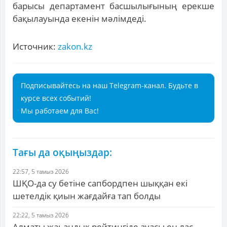
барысы департамент басшылығының ерекше
бақылауында екенін мәлімдеді.
Источник:
zakon.kz
Подписывайтесь на наш Telegram-канал. Будьте в
курсе всех событий!
Мы работаем для Вас!
Тағы да оқыңыздар:
22:57, 5 тамыз 2026
ШҚО-да су бетіне сапбордпен шыққан екі
шетелдік қиын жағдайға тап болды
22:22, 5 тамыз 2026
Алматы жаһандық рейтингіде ауасы ең лас