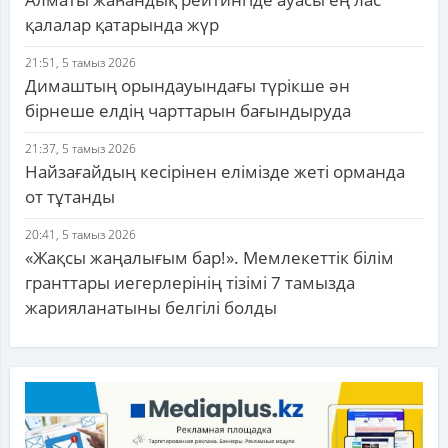
қалалар қатарында жүр
21:51, 5 тамыз 2026
Димаштың орындауындағы түрікше ән
бірнеше елдің чарттарын бағындыруда
21:37, 5 тамыз 2026
Найзағайдың кесірінен елімізде жеті орманда
от тұтанды
20:41, 5 тамыз 2026
«Жақсы жаңалығым бар!». Мемлекеттік білім
гранттары иегерлерінің тізімі 7 тамызда
жарияланатыны белгілі болды