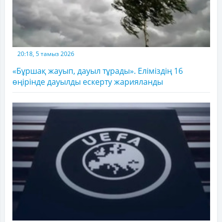
20:18, 5 тамыз 2026
«Бұршақ жауып, дауыл тұрады». Еліміздің 16
өңірінде дауылды ескерту жарияланды