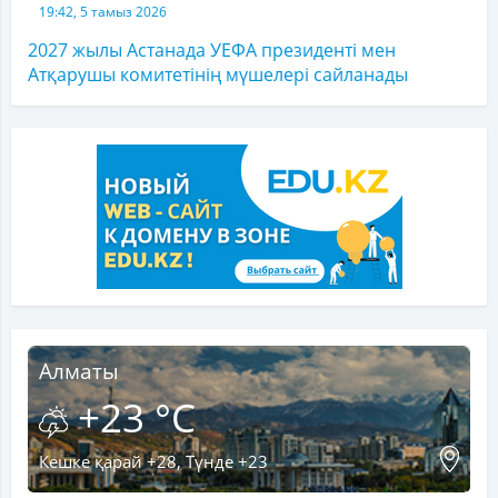
19:42, 5 тамыз 2026
2027 жылы Астанада УЕФА президенті мен
Атқарушы комитетінің мүшелері сайланады
Алматы
+23 °C
Кешке қарай +28, Түнде +23