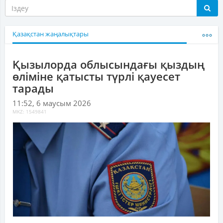
Қазақстан жаңалықтары
Қызылорда облысындағы қыздың
өліміне қатысты түрлі қауесет
тарады
11:52, 6 маусым 2026
MKZ: 1549841