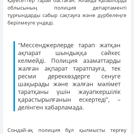
қауесеттер тарай бастаған. Алайда Қызылорда
облысының полиция департаменті
тұрғындарды сабыр сақтауға және дүрбелеңге
берілмеуге үндеді.
"Мессенджерлерде тарап жатқан
ақпарат шындыққа сәйкес
келмейді. Полиция азаматтарды
жалған ақпарат таратпауға, тек
ресми дереккөздерге сенуге
шақырады және жалған мәлімет
таратқаны үшін жауапкершілік
қарастырылғанын ескертеді", –
делінген хабарламада.
Сондай-ақ полиция бұл қылмысты тергеу