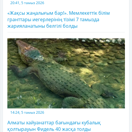
20:41, 5 тамыз 2026
«Жақсы жаңалығым бар!». Мемлекеттік білім
гранттары иегерлерінің тізімі 7 тамызда
жарияланатыны белгілі болды
14:24, 5 тамыз 2026
Алматы хайуанаттар бағындағы кубалық
қолтырауын Фидель 40 жасқа толды