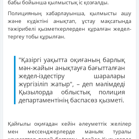
бабы бойынша қылмыстық іс қозғалды.
Полицияның хабарлауынша, қылмысты ашу
және күдіктіні анықтап, ұстау мақсатында
тәжірибелі қызметкерлерден құралған жедел-
тергеу тобы құрылған.
"Қазіргі уақытта оқиғаның барлық
мән-жайын анықтауға бағытталған
жедел-іздестіру шаралары
жүргізіліп жатыр", – деп мәлімдеді
Қызылорда облыстық полиция
департаментінің баспасөз қызметі.
Қайғылы оқиғадан кейін әлеуметтік желілер
мен мессенджерлерде маньяк туралы