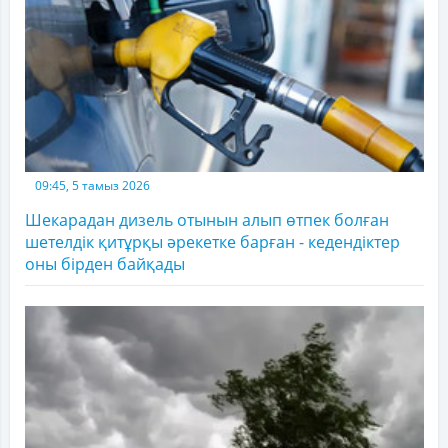
09:45, 5 тамыз 2026
Шекарадан дизель отынын алып өтпек болған
шетелдік қитұрқы әрекетке барған - кедендіктер
оны бірден байқады