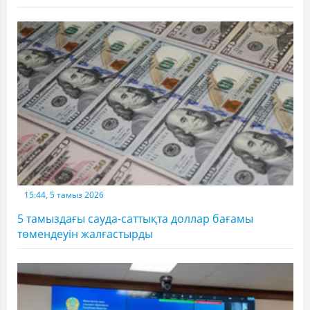
15:44, 5 тамыз 2026
5 тамыздағы сауда-саттықта доллар бағамы
төмендеуін жалғастырды