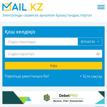
Электронды сервиске арналған
Қазақстандық портал
Қош келдіңіз
@mail.kz
Парольді ұмыттыңыз ба?
Есте сақтау