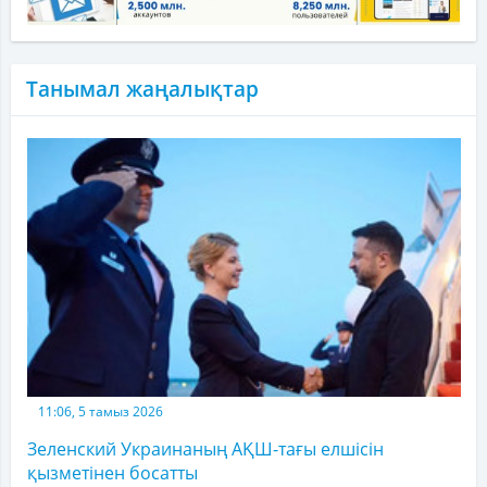
Танымал жаңалықтар
11:06, 5 тамыз 2026
Зеленский Украинаның АҚШ-тағы елшісін
қызметінен босатты