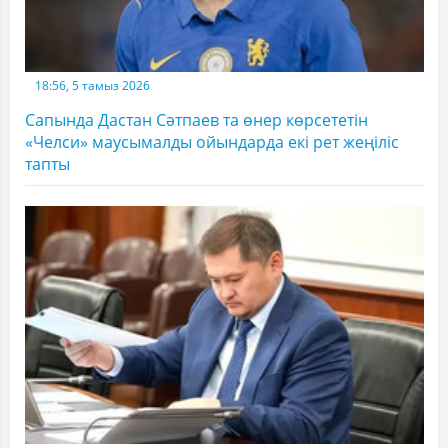
18:56, 5 тамыз 2026
Сапында Дастан Сәтпаев та өнер көрсететін
«Челси» маусымалды ойындарда екі рет жеңіліс
тапты