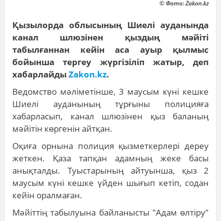
© Фото: Zakon.kz
Қызылорда облысының Шиелі ауданында
канал шлюзінен қыздың мәйіті
табылғаннан кейін аса ауыр қылмыс
бойынша тергеу жүргізіліп жатыр, деп
хабарлайды
Zakon.kz
.
Ведомство мәліметінше, 3 маусым күні кешке
Шиелі ауданының тұрғыны полицияға
хабарласып, канал шлюзінен қыз баланың
мәйітін көргенін айтқан.
Оқиға орнына полиция қызметкерлері дереу
жеткен. Қаза тапқан адамның жеке басы
анықталды. Туыстарының айтуынша, қыз 2
маусым күні кешке үйден шығып кетіп, содан
кейін оралмаған.
Мәйіттің табылуына байланысты "Адам өлтіру"