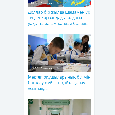
14:08, 7 тамыз 2026
Доллар бір жылда шамамен 70
теңгеге арзандады: алдағы
уақытта бағам қандай болады
09:14, 7 тамыз 2026
Мектеп оқушыларының білімін
бағалау жүйесін қайта қарау
ұсынылды