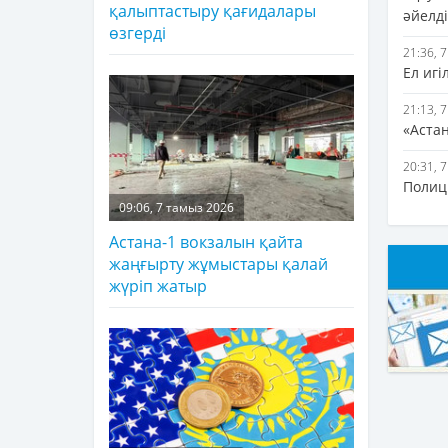
қалыптастыру қағидалары
әйелді
өзгерді
21:36, 
Ел игі
21:13, 
«Аста
20:31, 
Полиц
09:06, 7 тамыз 2026
Астана-1 вокзалын қайта
жаңғырту жұмыстары қалай
жүріп жатыр