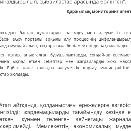
йналдырылып, сыбайластар арасында бөлінген".
Қаржылық мониторинг агентт
жылдан бастап құжаттарды рәсімдеу мен әлеуметтік ос
бесін eGov порталы арқылы алу процесінің цифрландыры
ында мұндай алаяқтықтарға жол берілмейтіні де нақтыланады.
ен қатар, анықталған бұзушылықтарды, сондай-ақ қылмыс
уына ықпал еткен себептер мен жағдайларды жою мақс
тік Еңбек және халықты әлеуметтік қорғау министрлігіне 
стар жолдады.
Атап айтқанда, қолданыстағы ережелерге өзгеріс
нгізілді: жәрдемақыларды тағайындау кезінде е
"өткен" күнмен төленген зейнетақы жарнал
ескерілмейді. Мемлекеттің экономикалық мүдде