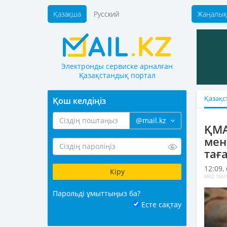
Қазақша
Русский
Жаңалық
Электронды сервиске арналған
Қазақстандық портал
Қазақс
Қош келдіңіз
@mail.kz
ҚМА
мен
тағ
12:09,
MKZ: 1501
Парольді ұмыттыңыз ба?
Есте сақтау