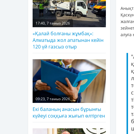
Анықт
Қаскү
жалға
17:40, 7 тамыз 2026
зейне
«Қалай болғаны жұмбақ»:
алуға 
Алматыда жол апатынан кейін
120 үй газсыз отыр
т
09:23, 7 тамыз 2026
Екі баланың анасын бұрынғы
күйеуі соққыға жығып өлтірген