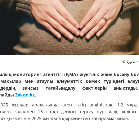
© Сурет:
лық мониторинг агенттігі (ҚМА) жүктілік және босану б
мақылар мен атаулы әлеуметтік көмек түріндегі әлеу
мдердің заңсыз тағайындалу фактілерін анықтады
рлайды
Zakon.kz
.
2025 жылдар аралығында агенттіктің өндірісінде 1,2 млрд
індегі залалмен 13 сотқа дейінгі тергеу жүргізілді, делінг
сөз қызметінің 2025 жылғы 6 қыркүйектегі хабарламасында.