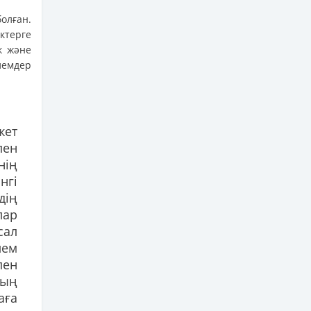
олған.
ктерге
к және
лемдер
жет
пен
нің
нгі
дің
лар
сал
лем
ен
дың
ға