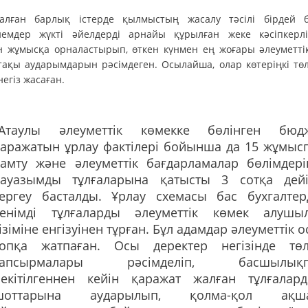
алған барлық істерде қылмыстың жасалу тәсілі бірдей б
немдер жүкті әйелдерді арнайы құрылған жеке кәсіпкерлі
н жұмысқа орналастырып, өткен күнмен ең жоғары әлеуметті
тақы аударымдарын рәсімдеген. Осылайша, олар көтеріңкі тө
негіз жасаған.
"Атаулы әлеуметтік көмекке бөлінген бюд
қаражатын ұрлау фактілері бойынша да 15 жұмыс
қамту және әлеуметтік бағдарламалар бөлімдері
лауазымды тұлғаларына қатысты 3 сотқа дейі
тергеу басталды. Ұрлау схемасы бас бухгалтер
сенімді тұлғаларды әлеуметтік көмек алушы
ізіміне енгізуінен тұрған. Бұл адамдар әлеуметтік о
топқа жатпаған. Осы деректер негізінде тө
тапсырмалары рәсімделіп, басшылықп
бекітілгеннен кейін қаражат жалған тұлғалар
шоттарына аударылып, қолма-қол ақша