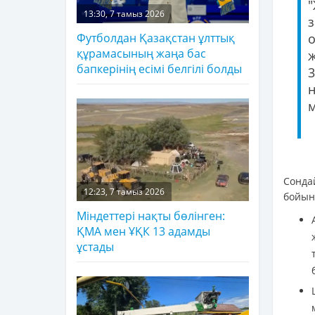
13:30, 7 тамыз 2026
з
Футболдан Қазақстан ұлттық
құрамасының жаңа бас
бапкерінің есімі белгілі болды
3
н
м
Сонда
12:23, 7 тамыз 2026
бойын
Міндеттері нақты бөлінген:
ҚМА мен ҰҚК 13 адамды
ұстады