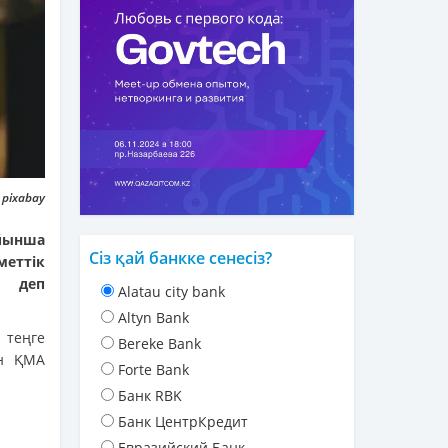
 pixabay
ойынша
Сіз қай банкке сенесіз?
меттік
, деп
Alatau city bank
Altyn Bank
 теңге
Bereke Bank
ен ҚМА
Forte Bank
Банк RBK
Банк ЦентрКредит
Евразийский Банк