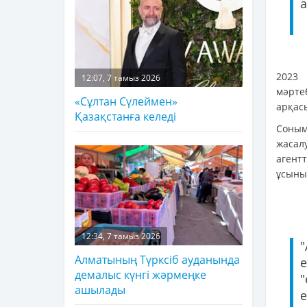
а
2023 
12:07, 7 тамыз 2026
мәрте
«Сұлтан Сүлеймен»
арқас
Қазақстанға келеді
Соным
жасал
агент
ұсыны
12:34, 7 тамыз 2026
"
Алматының Түрксіб ауданында
е
демалыс күнгі жәрмеңке
ашылады