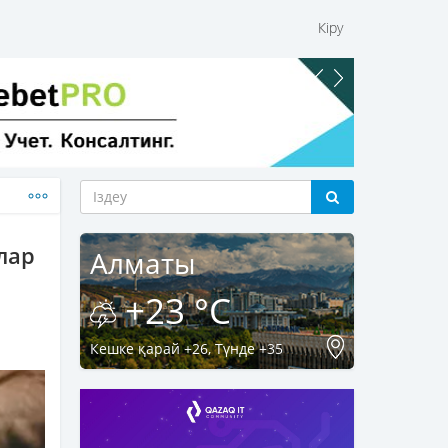
Кіру
лар
Алматы
+23 °C
Кешке қарай +26, Түнде +35