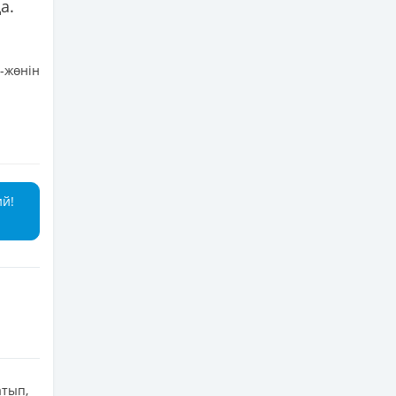
а.
-жөнін
ий!
атып,