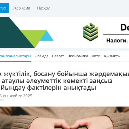
тар
Жарнама
Нұсқау
тан жаңалықтары
Әлемде
Саясат
Экономика
Авто
Қызықты
 жүктілік, босану бойынша жәрдемақы
 атаулы әлеуметтік көмекті заңсыз
айындау фактілерін анықтады
 6 қыркүйек 2025
923