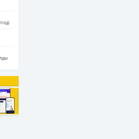
тілді
алды