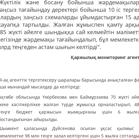
"Жүктілік және босану бойынша жәрдемақыла
аңсыз тағайындау деректері бойынша 10 іс тергел
олардың заңсыз схемаларды ұйымдастырған 15 а
жауапқа тартылды. Жалған жұмыспен қамту арқ
85 жүкті әйелге шындыққа сай келмейтін мәлімет
егізінде жәрдемақы тағайындалып, бұл мемлекетк
лрд теңгеден астам шығын келтірді".
Қаржылық мониторинг агентт
й-ақ агенттік тергетексеру шаралары барысында анықталған фа
ша мынандай мысалдар да келтіреді:
Ақтөбе облысында Үмірбекова мен Баймұрзаева 70 жүкті әйе
жеке кәсіпкерлікке жалған түрде жұмысқа орналастырып, 4
теңге бюджет қаржысын жымқырғаны үшін 6 жылғ
бостандығынан айырылды.
Шымкент қаласында Дүйсенова осыған ұқсас қылмыс ж
мемлекетке 98 млн теңге залал келтіргені үшін 5 жылға сотталды