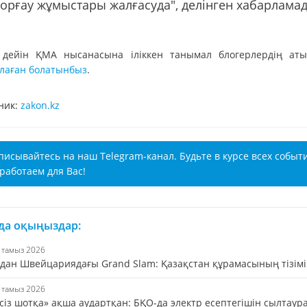
орғау жұмыстары жалғасуда", делінген хабарламад
 дейін ҚМА нысанасына іліккен танымал блогерлердің аты
лаған болатынбыз
.
ник:
zakon.kz
писывайтесь на наш Telegram-канал. Будьте в курсе всех событ
работаем для Вас!
 да оқыңыздар:
7 тамыз 2026
дан Швейцариядағы Grand Slam: Қазақстан құрамасының тізімі
7 тамыз 2026
сіз шотқа» ақша аудартқан: БҚО-да электр есептегішін сылтаур