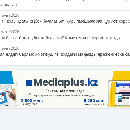
 алдаған
7 тамыз 2026
лігі жолындағы еңбек бағаланып, құрылысшыларға құрмет көрсе
7 тамыз 2026
на» баскетбол клубы жабыла ма? Комитет мәлімдеме жасады
7 тамыз 2026
ия елдегі барлық жүргізушіге жолдағы маңызды ережені еске с