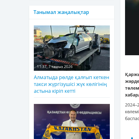
Танымал жаңалықтар
11:37, 7 тамыз 2026
Қаржы
Алматыда рөлде қалғып кеткен
жәрде
такси жүргізушісі жүк көлігінің
төле
астына кіріп кетті
хаба
2024–
көлем
баспа