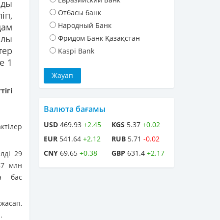
рды
Отбасы банк
іп,
Народный Банк
дам
ылы
Фридом Банк Қазақстан
тер
Kaspi Bank
е 1
ігі
Валюта бағамы
USD
469.93
+2.45
KGS
5.37
+0.02
ктілер
EUR
541.64
+2.12
RUB
5.71
-0.02
CNY
69.65
+0.38
GBP
631.4
+2.17
лді 29
87 млн
а бас
асап,
.