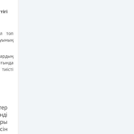
ігі
ал топ
луының
тардың
атында
тиісті
тер
нді
ары
сін