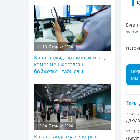
қ
Бұған
жария
14:13, 7 тамыз 2026
Источ
Қарағандыда қызметтік иттің
көмегімен жоғалған
бойжеткен табылды
Под
Мы 
Тағы
22:49, 
Дзюдо
13:04, 7 тамыз 2026
22:11, 
Қазақстанда музей қорын
«Қауіп