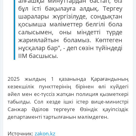
алғашқы минуттардан бастап, біз
бұл істі бақылауға алдық. Тергеу
шаралары жүргізілуде, сондықтан
қосымша мәліметтер белгілі бола
салысымен, оны міндетті түрде
жариялайтын боламыз. Көптеген
нұсқалар бар", - деп сөзін түйіндеді
ІІМ басшысы.
2025 жылдың 1 қазанында Қарағандының
кезекшілік пункттерінің бірінен өлі күйдегі
әйел мен ес-түссіз жатқан полиция қызметкері
табылды. Сол кезде ішкі істер вице-министрі
Санжар Әділов тергеуге Өзіндік қауіпсіздік
департаменті тартылғанын мәлімдеген.
Источник:
zakon.kz