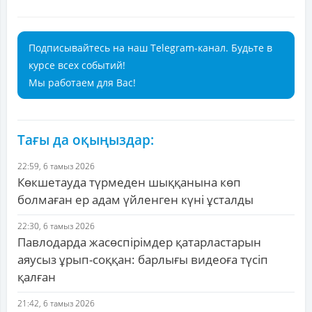
Подписывайтесь на наш Telegram-канал. Будьте в
курсе всех событий!
Мы работаем для Вас!
Тағы да оқыңыздар:
22:59, 6 тамыз 2026
Көкшетауда түрмеден шыққанына көп
болмаған ер адам үйленген күні ұсталды
22:30, 6 тамыз 2026
Павлодарда жасөспірімдер қатарластарын
аяусыз ұрып-соққан: барлығы видеоға түсіп
қалған
21:42, 6 тамыз 2026