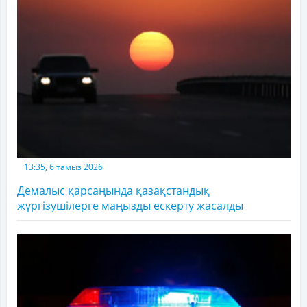
13:35, 6 тамыз 2026
Демалыс қарсаңында қазақстандық
жүргізушілерге маңызды ескерту жасалды