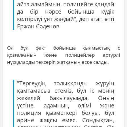
айта алмаймын, полицейге қандай
да бір нәрсе бойынша күдік
келтірілуі ұят жағдай", деп атап өтті
Ержан Сәденов.
Ол бұл факт бойынша қылмыстық іс
қозғалғанын және полицейлер әртүрлі
нұсқаларды тексеріп жатқанын еске салды.
"Тергеудің толыққанды жүруін
қамтамасыз етеміз, бұл іс менің
жекелей бақылауымда. Оның
үстіне, адамның өлімі және
полиция қызметкері болуы, бұл
әрине жақсы емес. Сондықтан,