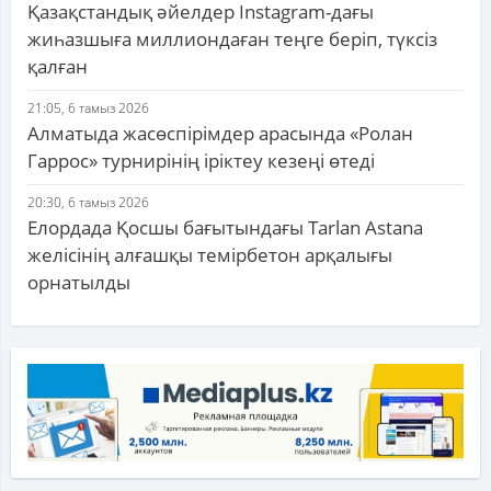
Қазақстандық әйелдер Instagram-дағы
жиһазшыға миллиондаған теңге беріп, түксіз
қалған
21:05, 6 тамыз 2026
Алматыда жасөспірімдер арасында «Ролан
Гаррос» турнирінің іріктеу кезеңі өтеді
20:30, 6 тамыз 2026
Елордада Қосшы бағытындағы Tarlan Astana
желісінің алғашқы темірбетон арқалығы
орнатылды