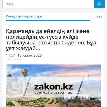
Қазақстан жаңалықтары
Қарағандыда әйелдің өлі және
полицейдің ес-түссіз күйде
табылуына қатысты Сәденов: Бұл -
ұят жағдай...
17:54, 13 қазан 2025
MKZ: 1508692