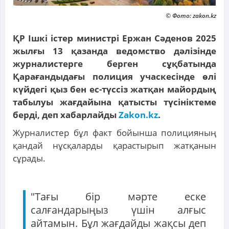
© Фото: zakon.kz
ҚР Ішкі істер министрі Ержан Сәденов 2025
жылғы 13 қазанда ведомство дәлізінде
журналистерге берген сұқбатында
Қарағандыдағы полиция учаскесінде өлі
күйдегі қыз бен ес-түссіз жатқан майордың
табылуы жағдайына қатысты түсініктеме
берді, деп хабарлайды
Zakon.kz
.
Журналистер бұл факт бойынша полицияның
қандай нұсқаларды қарастырып жатқанын
сұрады.
"Тағы бір мәрте еске
салғандарыңыз үшін алғыс
айтамын. Бұл жағдайды жақсы деп