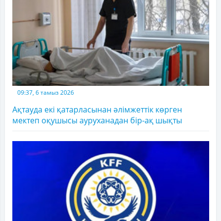
09:37, 6 тамыз 2026
Ақтауда екі қатарласынан әлімжеттік көрген
мектеп оқушысы ауруханадан бір-ақ шықты