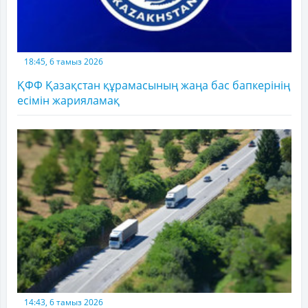
18:45, 6 тамыз 2026
ҚФФ Қазақстан құрамасының жаңа бас бапкерінің
есімін жарияламақ
14:43, 6 тамыз 2026