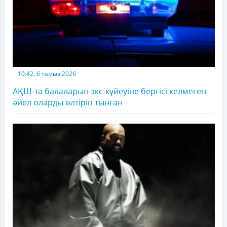
10:42, 6 тамыз 2026
АҚШ-та балаларын экс-күйеуіне бергісі келмеген
әйел оларды өлтіріп тынған