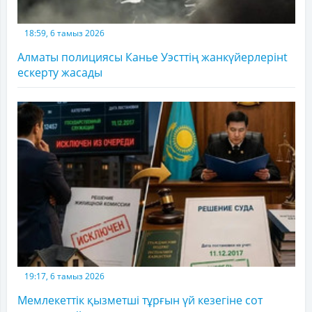
18:59, 6 тамыз 2026
Алматы полициясы Канье Уэсттің жанкүйерлерінt
ескерту жасады
19:17, 6 тамыз 2026
Мемлекеттік қызметші тұрғын үй кезегіне сот