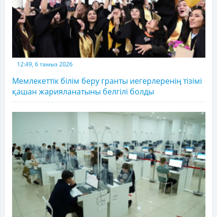
12:49, 6 тамыз 2026
Мемлекеттік білім беру гранты иегерлеренің тізімі
қашан жарияланатыны белгілі болды