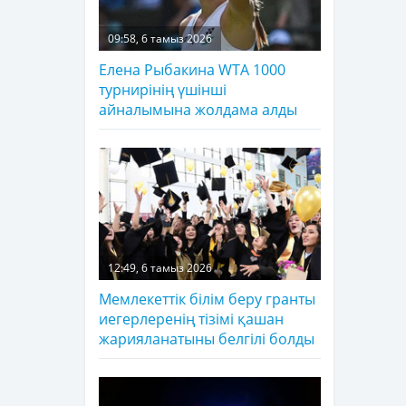
09:58, 6 тамыз 2026
Елена Рыбакина WTA 1000
турнирінің үшінші
айналымына жолдама алды
12:49, 6 тамыз 2026
Мемлекеттік білім беру гранты
иегерлеренің тізімі қашан
жарияланатыны белгілі болды