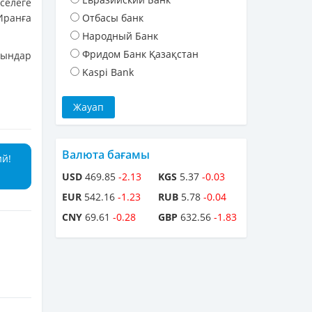
әселеге
Иранға
Отбасы банк
Народный Банк
Фридом Банк Қазақстан
қындар
Kaspi Bank
Валюта бағамы
ий!
USD
469.85
-2.13
KGS
5.37
-0.03
EUR
542.16
-1.23
RUB
5.78
-0.04
CNY
69.61
-0.28
GBP
632.56
-1.83