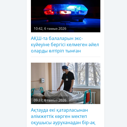
10:42, 6 тамыз 2026
АҚШ-та балаларын экс-
күйеуіне бергісі келмеген әйел
оларды өлтіріп тынған
09:37, 6 тамыз 2026
Ақтауда екі қатарласынан
әлімжеттік көрген мектеп
оқушысы ауруханадан бір-ақ