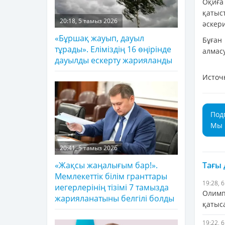
Оқиға 
қатыс
20:18, 5 тамыз 2026
әскери
«Бұршақ жауып, дауыл
Бұған
тұрады». Еліміздің 16 өңірінде
алмасу
дауылды ескерту жарияланды
Источ
Под
Мы 
20:41, 5 тамыз 2026
Тағы
«Жақсы жаңалығым бар!».
Мемлекеттік білім гранттары
19:28, 
иегерлерінің тізімі 7 тамызда
Олимп
жарияланатыны белгілі болды
қатыс
19:22, 