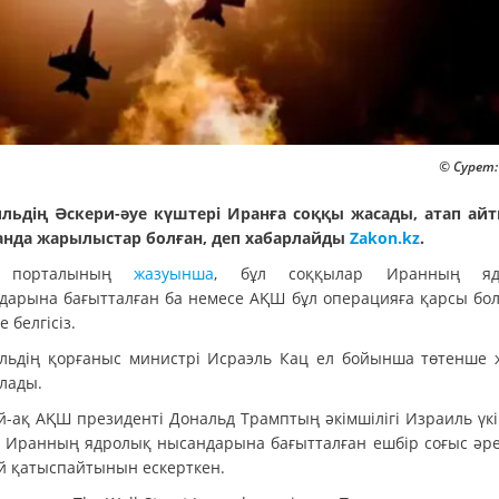
© Сурет:
льдің Әскери-әуе күштері Иранға соққы жасады, атап айт
анда жарылыстар болған, деп хабарлайды
Zakon.kz
.
s порталының
жазуынша
, бұл соққылар Иранның яд
дарына бағытталған ба немесе АҚШ бұл операцияға қарсы бол
е белгісіз.
льдің қорғаныс министрі Исраэль Кац ел бойынша төтенше 
лады.
й-ақ АҚШ президенті Дональд Трамптың әкімшілігі Израиль үкі
л Иранның ядролық нысандарына бағытталған ешбір соғыс әре
ей қатыспайтынын ескерткен.