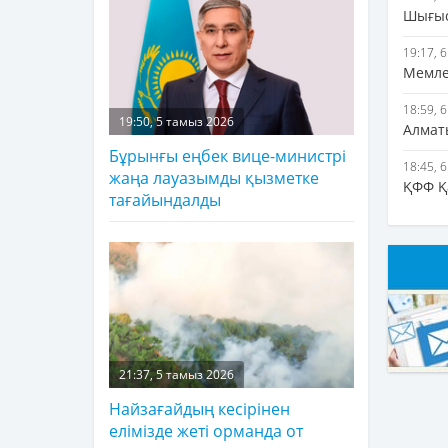
Шығыс
19:17, 
Мемле
18:59, 
19:50, 5 тамыз 2026
Алмат
Бұрынғы еңбек вице-министрі
18:45, 
жаңа лауазымды қызметке
ҚФФ Қ
тағайындалды
21:37, 5 тамыз 2026
Найзағайдың кесірінен
елімізде жеті орманда от