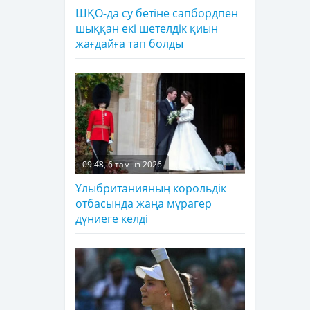
ШҚО-да су бетіне сапбордпен
шыққан екі шетелдік қиын
жағдайға тап болды
09:48, 6 тамыз 2026
Ұлыбританияның корольдік
отбасында жаңа мұрагер
дүниеге келді