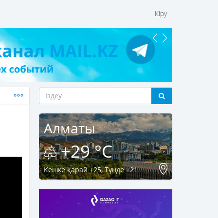
Кіру
Алматы
+29 °C
Кешке қарай +25, Түнде +21