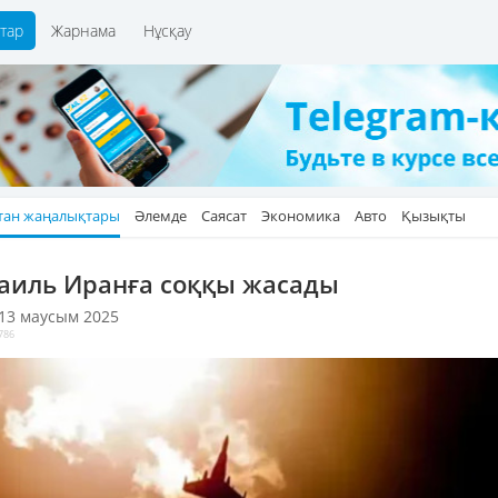
тар
Жарнама
Нұсқау
тан жаңалықтары
Әлемде
Саясат
Экономика
Авто
Қызықты
аиль Иранға соққы жасады
 13 маусым 2025
786