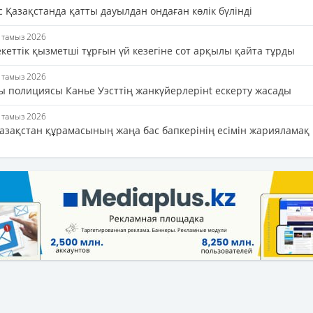
 Қазақстанда қатты дауылдан ондаған көлік бүлінді
6 тамыз 2026
кеттік қызметші тұрғын үй кезегіне сот арқылы қайта тұрды
6 тамыз 2026
ы полициясы Канье Уэсттің жанкүйерлерінt ескерту жасады
6 тамыз 2026
азақстан құрамасының жаңа бас бапкерінің есімін жарияламақ