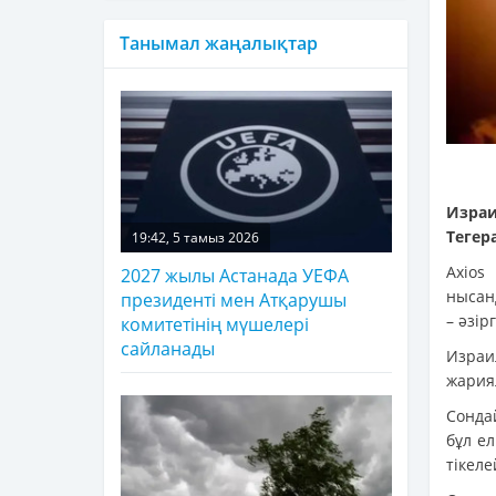
Танымал жаңалықтар
Израи
Тегер
19:42, 5 тамыз 2026
Axio
2027 жылы Астанада УЕФА
нысан
президенті мен Атқарушы
– әзірг
комитетінің мүшелері
сайланады
Израи
жария
Сонда
бұл е
тікел