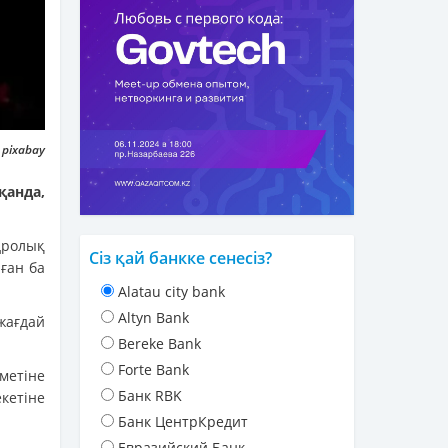
 pixabay
қанда,
ролық
Сіз қай банкке сенесіз?
ған ба
Alatau city bank
Altyn Bank
жағдай
Bereke Bank
Forte Bank
метіне
Банк RBK
кетіне
Банк ЦентрКредит
Евразийский Банк