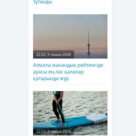
тұтанды
22:22, 5 тамыз 2026
Алматы жаһандық рейтингіде
ауасы ең лас қалалар
қатарында жүр
22:57, 5 тамыз 2026