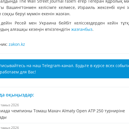
алдында The Wall Street Journal газеті егер Тегеран ядролық м
ты Вашингтонмен келісімге келмесе, Израиль жексенбі күні 
 соққы беруі мүмкін екенін жазған.
 дейін Ресей мен Украина бейбіт келіссөздерден кейін тұт
дың алғашқы кезеңін өткізгендігін
жазғанбыз
.
ник:
zakon.kz
писывайтесь на наш Telegram-канал. Будьте в курсе всех событ
работаем для Вас!
 да оқыңыздар:
6 тамыз 2026
иада чемпионы Томаш Махач Almaty Open ATP 250 турниріне
ады
6 тамыз 2026