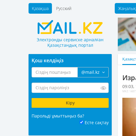
Қазақша
Русский
Жаңалық
Электронды сервиске арналған
Қазақстандық портал
Қазақс
Қош келдіңіз
@mail.kz
Изр
09:03,
MKZ: 1487
Парольді ұмыттыңыз ба?
Есте сақтау