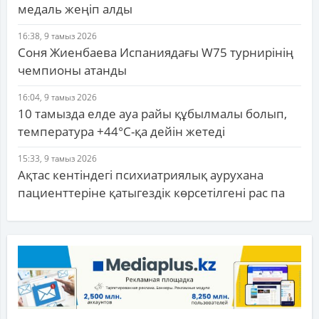
медаль жеңіп алды
16:38, 9 тамыз 2026
Соня Жиенбаева Испаниядағы W75 турнирінің
чемпионы атанды
16:04, 9 тамыз 2026
10 тамызда елде ауа райы құбылмалы болып,
температура +44°C-қа дейін жетеді
15:33, 9 тамыз 2026
Ақтас кентіндегі психиатриялық аурухана
пациенттеріне қатыгездік көрсетілгені рас па