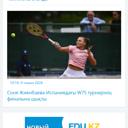
10:16, 9 тамыз 2026
Соня Жиенбаева Испаниядағы W75 турнирінің
финалына шықты