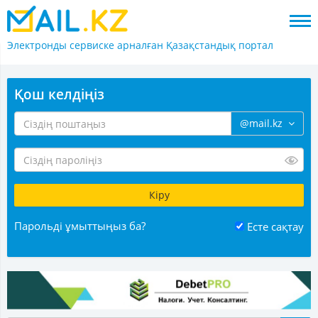
Электронды сервиске арналған
Қазақстандық портал
Қош келдіңіз
@mail.kz
Парольді ұмыттыңыз ба?
Есте сақтау