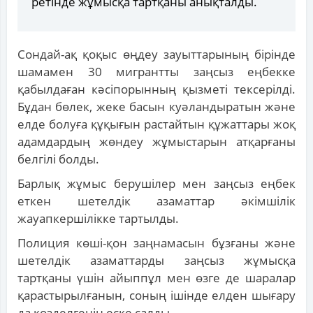
ретінде жұмысқа тартқаны анықталды.
Сондай-ақ қоқыс өңдеу зауыттарының бірінде
шамамен 30 мигрантты заңсыз еңбекке
қабылдаған кәсіпорынның қызметі тексерілді.
Бұдан бөлек, жеке басын куәландыратын және
елде болуға құқығын растайтын құжаттары жоқ
адамдардың жөндеу жұмыстарын атқарғаны
белгілі болды.
Барлық жұмыс берушілер мен заңсыз еңбек
еткен шетелдік азаматтар әкімшілік
жауапкершілікке тартылды.
Полиция көші-қон заңнамасын бұзғаны және
шетелдік азаматтарды заңсыз жұмысқа
тартқаны үшін айыппұл мен өзге де шаралар
қарастырылғанын, соның ішінде елден шығару
да көзделгенін еске салды.