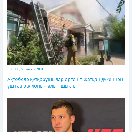
15:00, 9 тамыз 2026
Ақтөбеде құтқарушылар өртеніп жатқан дүкеннен
үш газ баллонын алып шықты