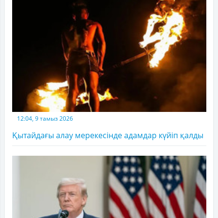
12:04, 9 тамыз 2026
Қытайдағы алау мерекесінде адамдар күйіп қалды