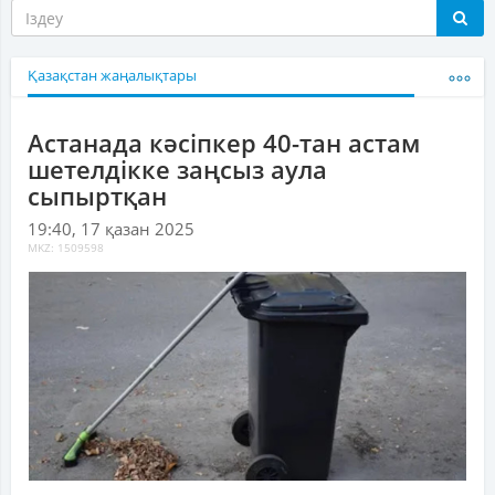
Қазақстан жаңалықтары
Астанада кәсіпкер 40-тан астам
шетелдікке заңсыз аула
сыпыртқан
19:40, 17 қазан 2025
MKZ: 1509598