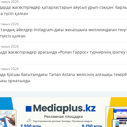
6 тамыз 2026
дарда жасөспірімдер қатарластарын аяусыз ұрып-соққан: барл
а түсіп қалған
6 тамыз 2026
стандық әйелдер Instagram-дағы жиһазшыға миллиондаған теңг
 түксіз қалған
6 тамыз 2026
да жасөспірімдер арасында «Ролан Гаррос» турнирінің іріктеу 
6 тамыз 2026
ада Қосшы бағытындағы Tarlan Astana желісінің алғашқы темір
ығы орнатылды