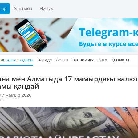
тар
Жарнама
Нұсқау
тан жаңалықтары
Әлемде
Саясат
Экономика
Авто
Қызықты
ана мен Алматыда 17 мамырдағы валю
амы қандай
 17 мамыр 2026
415