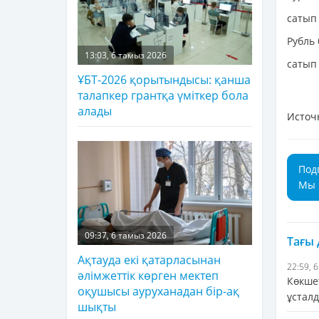
сатып 
Рубль
13:03, 6 тамыз 2026
сатып 
ҰБТ-2026 қорытындысы: қанша
талапкер грантқа үміткер бола
алады
Источ
Под
Мы 
09:37, 6 тамыз 2026
Тағы
Ақтауда екі қатарласынан
22:59, 
әлімжеттік көрген мектеп
Көкше
оқушысы ауруханадан бір-ақ
ұстал
шықты