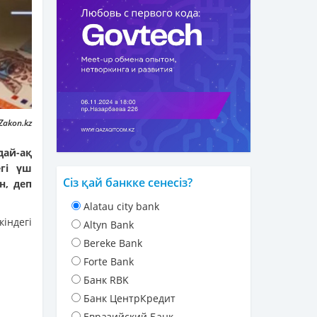
Zakon.kz
дай-ақ
егі үш
Сіз қай банкке сенесіз?
н, деп
Alatau city bank
індегі
Altyn Bank
Bereke Bank
Forte Bank
Банк RBK
Банк ЦентрКредит
Евразийский Банк