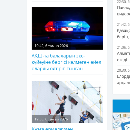
22:30, 
Павло
видеоғ
21:42, 
Қазақ
беріп,
10:42, 6 тамыз 2026
21:05, 
Алматы
АҚШ-та балаларын экс-
өтеді
күйеуіне бергісі келмеген әйел
оларды өлтіріп тынған
20:30, 
Елорд
арқал
19:38, 6 тамыз 2026
Құзға өрмелеуден