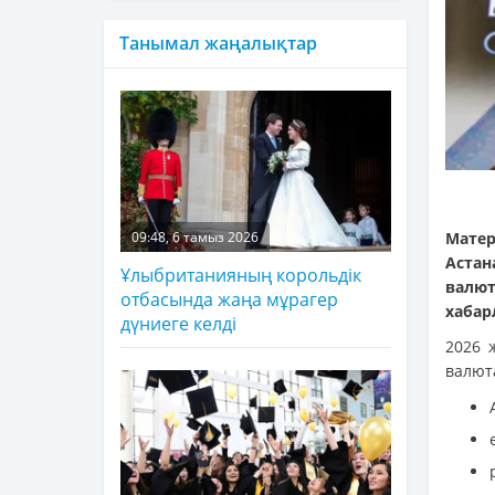
Танымал жаңалықтар
Матер
09:48, 6 тамыз 2026
Астан
Ұлыбританияның корольдік
валют
отбасында жаңа мұрагер
хаба
дүниеге келді
2026 
валют