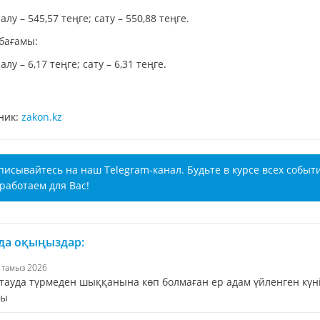
алу – 545,57 теңге; сату – 550,88 теңге.
 бағамы:
алу – 6,17 теңге; сату – 6,31 теңге.
ник:
zakon.kz
писывайтесь на наш Telegram-канал. Будьте в курсе всех событ
работаем для Вас!
 да оқыңыздар:
6 тамыз 2026
тауда түрмеден шыққанына көп болмаған ер адам үйленген күн
ды