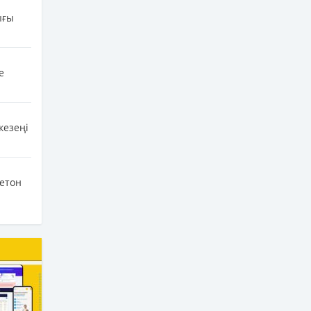
ығы
е
кезеңі
бетон