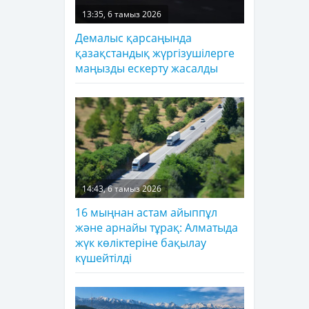
13:35, 6 тамыз 2026
Демалыс қарсаңында
қазақстандық жүргізушілерге
маңызды ескерту жасалды
14:43, 6 тамыз 2026
16 мыңнан астам айыппұл
және арнайы тұрақ: Алматыда
жүк көліктеріне бақылау
күшейтілді