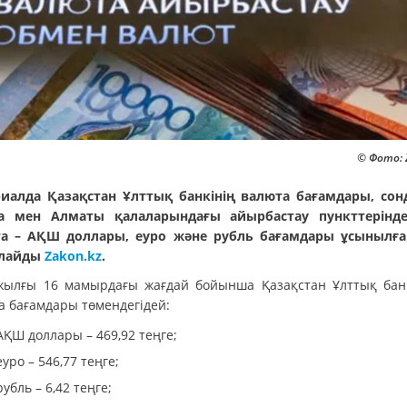
© Фото: 
иалда Қазақстан Ұлттық банкінің валюта бағамдары, сон
а мен Алматы қалаларындағы айырбастау пункттерінд
а – АҚШ доллары, еуро және рубль бағамдары ұсынылға
рлайды
Zakon.kz
.
жылғы 16 мамырдағы жағдай бойынша Қазақстан Ұлттық банк
а бағамдары төмендегідей:
АҚШ доллары – 469,92 теңге;
еуро – 546,77 теңге;
рубль – 6,42 теңге;