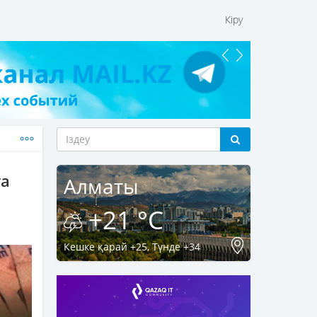
Кіру
та
Алматы
+21 °C
Кешке қарай +25, Түнде +34