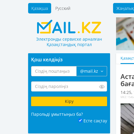
Қазақша
Русский
Жаңалық
Электронды сервиске арналған
Қазақстандық портал
Қазақс
Қош келдіңіз
@mail.kz
Аст
бағ
14:25,
MKZ: 1546
Парольді ұмыттыңыз ба?
Есте сақтау