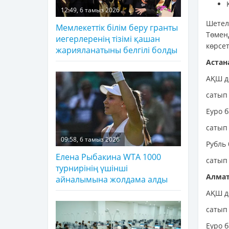
12:49, 6 тамыз 2026
Шетел
Мемлекеттік білім беру гранты
Төмен
иегерлеренің тізімі қашан
көрсет
жарияланатыны белгілі болды
Астан
АҚШ д
сатып 
Еуро 
сатып 
09:58, 6 тамыз 2026
Рубль
Елена Рыбакина WTA 1000
сатып 
турнирінің үшінші
Алма
айналымына жолдама алды
АҚШ д
сатып 
Еуро 