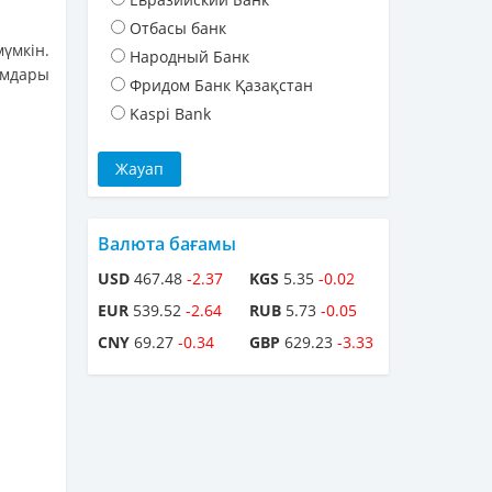
Отбасы банк
үмкін.
Народный Банк
амдары
Фридом Банк Қазақстан
Kaspi Bank
Валюта бағамы
USD
467.48
-2.37
KGS
5.35
-0.02
EUR
539.52
-2.64
RUB
5.73
-0.05
CNY
69.27
-0.34
GBP
629.23
-3.33