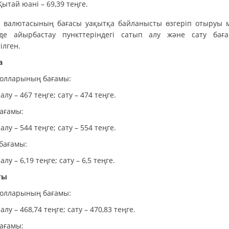
Қытай юані – 69,39 теңге.
 валютасының бағасы уақытқа байланысты өзгеріп отыруы м
де айырбастау пункттеріндегі сатып алу және сату бағ
ілген.
а
олларының бағамы:
алу – 467 теңге; сату – 474 теңге.
бағамы:
алу – 544 теңге; сату – 554 теңге.
 бағамы:
алу – 6,19 теңге; сату – 6,5 теңге.
ты
олларының бағамы:
алу – 468,74 теңге; сату – 470,83 теңге.
бағамы: