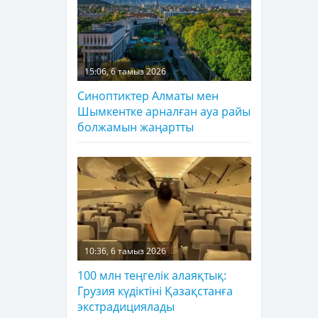
15:06, 6 тамыз 2026
Синоптиктер Алматы мен
Шымкентке арналған ауа райы
болжамын жаңартты
10:36, 6 тамыз 2026
100 млн теңгелік алаяқтық:
Грузия күдіктіні Қазақстанға
экстрадициялады