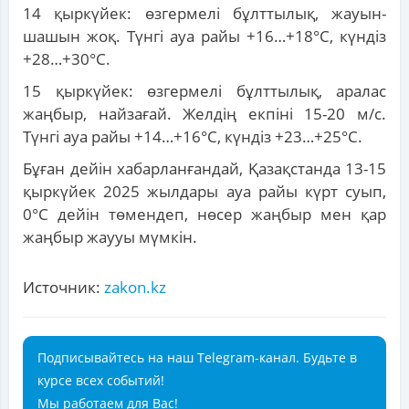
14 қыркүйек: өзгермелі бұлттылық, жауын-
шашын жоқ. Түнгі ауа райы +16…+18°С, күндіз
+28…+30°С.
15 қыркүйек: өзгермелі бұлттылық, аралас
жаңбыр, найзағай. Желдің екпіні 15-20 м/с.
Түнгі ауа райы +14…+16°С, күндіз +23…+25°С.
Бұған дейін хабарланғандай, Қазақстанда 13-15
қыркүйек 2025 жылдары ауа райы күрт суып,
0°С дейін төмендеп, нөсер жаңбыр мен қар
жаңбыр жаууы мүмкін.
Источник:
zakon.kz
Подписывайтесь на наш Telegram-канал. Будьте в
курсе всех событий!
Мы работаем для Вас!