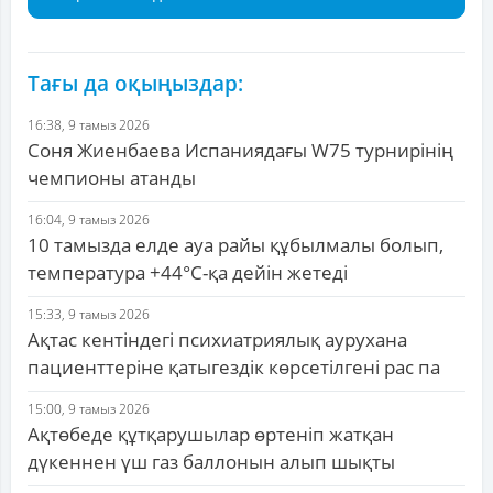
Тағы да оқыңыздар:
16:38, 9 тамыз 2026
Соня Жиенбаева Испаниядағы W75 турнирінің
чемпионы атанды
16:04, 9 тамыз 2026
10 тамызда елде ауа райы құбылмалы болып,
температура +44°C-қа дейін жетеді
15:33, 9 тамыз 2026
Ақтас кентіндегі психиатриялық аурухана
пациенттеріне қатыгездік көрсетілгені рас па
15:00, 9 тамыз 2026
Ақтөбеде құтқарушылар өртеніп жатқан
дүкеннен үш газ баллонын алып шықты