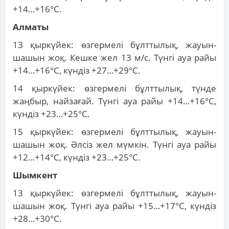
+14…+16°С.
Алматы
13 қыркүйек: өзгермелі бұлттылық, жауын-
шашын жоқ. Кешке жел 13 м/с. Түнгі ауа райы
+14…+16°С, күндіз +27…+29°С.
14 қыркүйек: өзгермелі бұлттылық, түнде
жаңбыр, найзағай. Түнгі ауа райы +14…+16°С,
күндіз +23…+25°С.
15 қыркүйек: өзгермелі бұлттылық, жауын-
шашын жоқ. Әлсіз жел мүмкін. Түнгі ауа райы
+12…+14°С, күндіз +23…+25°С.
Шымкент
13 қыркүйек: өзгермелі бұлттылық, жауын-
шашын жоқ. Түнгі ауа райы +15…+17°С, күндіз
+28…+30°С.