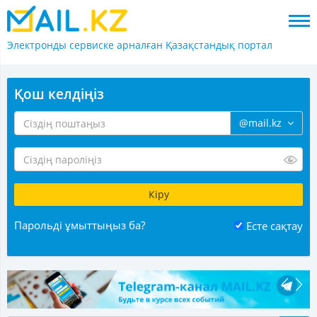
Электронды сервиске арналған
Қазақстандық портал
Қош келдіңіз
@mail.kz
Парольді ұмыттыңыз ба?
Есте сақтау