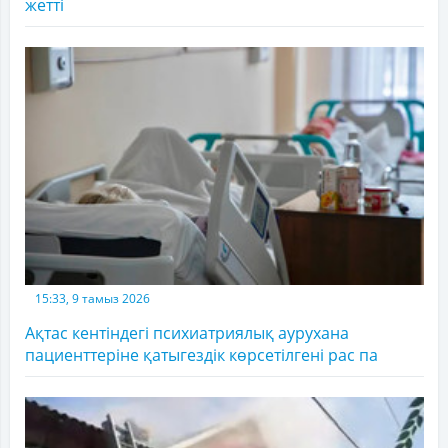
жетті
15:33, 9 тамыз 2026
Ақтас кентіндегі психиатриялық аурухана
пациенттеріне қатыгездік көрсетілгені рас па