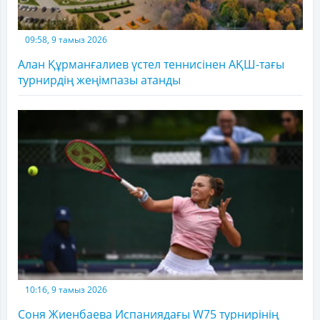
09:58, 9 тамыз 2026
Алан Құрманғалиев үстел теннисінен АҚШ-тағы
турнирдің жеңімпазы атанды
10:16, 9 тамыз 2026
Соня Жиенбаева Испаниядағы W75 турнирінің