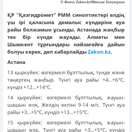
© Фото: Zakon.kz/Максим Золотухин
ҚР "Қазгидромет" РММ синоптиктері елдің
үш ірі қаласына демалыс күндеріне ауа
райы болжамын ұсынды. Астанада жаңбыр
тек бір күнде жауады. Алматы мен
Шымкент тұрғындары найзағайға дайын
болуы керек, деп хабарлайды
Zakon.kz
.
Астана
13 қыркүйек: өзгермелі бұлттылық, түнде және
таңертең жаңбыр. Түнгі ауа райы +4…+6°С,
күндіз +12…+14°С.
14 қыркүйек: өзгермелі бұлттылық, жауын-
шашын жоқ. Желдің екпіні 9-14 м/с. Түнгі ауа
райы +3…+5°С, күндіз +13…+15°С.
15 қыркүйек: өзгермелі бұлттылық, жауын-
шашын жоқ. Түнгі ауа райы +3…+5°С, күндіз