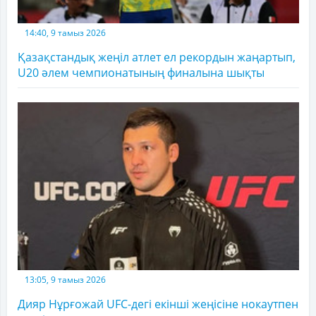
14:40, 9 тамыз 2026
Қазақстандық жеңіл атлет ел рекордын жаңартып,
U20 әлем чемпионатының финалына шықты
13:05, 9 тамыз 2026
Дияр Нұрғожай UFC-дегі екінші жеңісіне нокаутпен