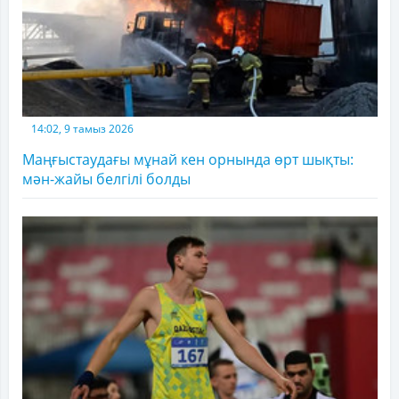
14:02, 9 тамыз 2026
Маңғыстаудағы мұнай кен орнында өрт шықты:
мән-жайы белгілі болды