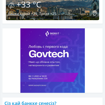
+33 °C
Кешке қарай +29, Түнде +25
Сіз қай банкке сенесіз?