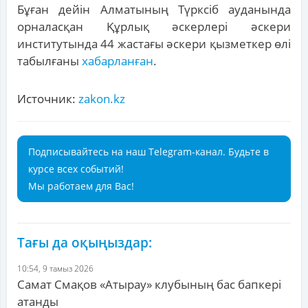
Бұған дейін Алматының Түрксіб ауданында
орналасқан Құрлық әскерлері әскери
институтында 44 жастағы әскери қызметкер өлі
табылғаны
хабарланған
.
Источник:
zakon.kz
Подписывайтесь на наш Telegram-канал. Будьте в
курсе всех событий!
Мы работаем для Вас!
Тағы да оқыңыздар:
10:54, 9 тамыз 2026
Самат Смақов «Атырау» клубының бас бапкері
атанды