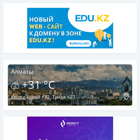
Алматы
+31 °C
Кешке қарай +32, Түнде +27