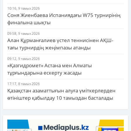
10:16, 9 тамыз 2026
Соня Жиенбаева Испаниядағы W75 турнирінің
финалына шықты
09:58, 9 тамыз 2026
Алан Құрманғалиев үстел теннисінен АҚШ-
тағы турнирдің жеңімпазы атанды
09:12, 9 тамыз 2026
«Қазгидромет» Астана мен Алматы
тұрғындарына ескерту жасады
17:17, 8 тамыз 2026
Қазақстан азаматтығын алуға үміткерлерден
өтініштер қабылдау 10 тамыздан басталады