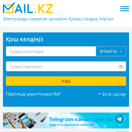
Электронды сервиске арналған
Қазақстандық портал
Қош келдіңіз
@mail.kz
Парольді ұмыттыңыз ба?
Есте сақтау