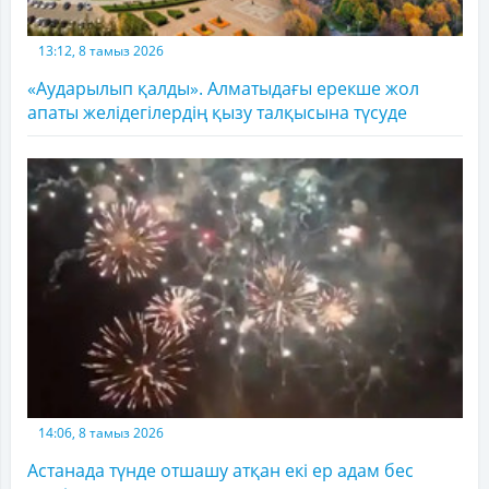
13:12, 8 тамыз 2026
«Аударылып қалды». Алматыдағы ерекше жол
апаты желідегілердің қызу талқысына түсуде
14:06, 8 тамыз 2026
Астанада түнде отшашу атқан екі ер адам бес