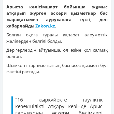
Арыста келісімшарт бойынша жұмыс
атқарып жүрген әскери қызметкер бас
жарақатымен ауруханаға түсті, деп
хабарлайды
Zakon.kz
.
Болған оқиға туралы ақпарат әлеуметтік
желілерден белгілі болды.
Дәрігерлердің айтуынша, ол өзіне қол салмақ
болған.
Шымкент гарнизонының баспасөз қызметі бұл
фактіні растады.
"16 қыркүйекте тәуліктік
кезекшілікті атқару кезінде Арыс
гарнизоны әскери бөлімдері