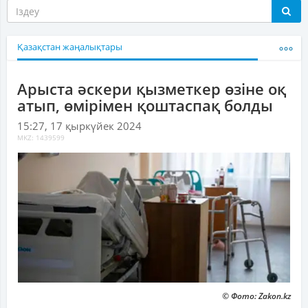
Қазақстан жаңалықтары
Арыста әскери қызметкер өзіне оқ
атып, өмірімен қоштаспақ болды
15:27, 17 қыркүйек 2024
MKZ: 1439599
© Фото: Zakon.kz