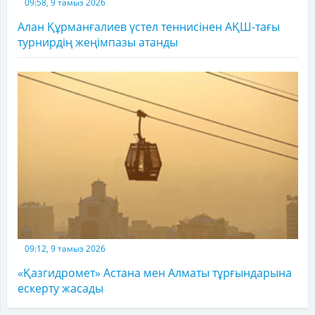
09:58, 9 тамыз 2026
Алан Құрманғалиев үстел теннисінен АҚШ-тағы
турнирдің жеңімпазы атанды
09:12, 9 тамыз 2026
«Қазгидромет» Астана мен Алматы тұрғындарына
ескерту жасады