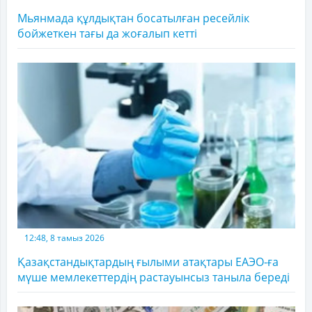
Мьянмада құлдықтан босатылған ресейлік
бойжеткен тағы да жоғалып кетті
12:48, 8 тамыз 2026
Қазақстандықтардың ғылыми атақтары ЕАЭО-ға
мүше мемлекеттердің растауынсыз таныла береді