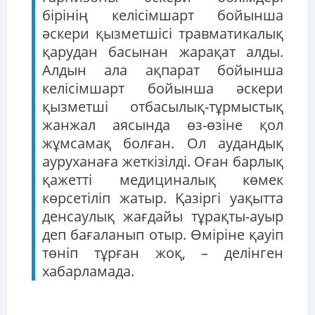
бірінің келісімшарт бойынша
әскери қызметшісі травматикалық
қарудан басынан жарақат алды.
Алдын ала ақпарат бойынша
келісімшарт бойынша әскери
қызметші отбасылық-тұрмыстық
жанжал аясында өз-өзіне қол
жұмсамақ болған. Ол аудандық
ауруханаға жеткізілді. Оған барлық
қажетті медициналық көмек
көрсетіліп жатыр. Қазіргі уақытта
денсаулық жағдайы тұрақты-ауыр
деп бағаланып отыр. Өміріне қауіп
төніп тұрған жоқ, – делінген
хабарламада.