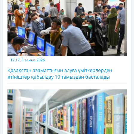
17:17, 8 тамыз 2026
Қазақстан азаматтығын алуға үміткерлерден
өтініштер қабылдау 10 тамыздан басталады