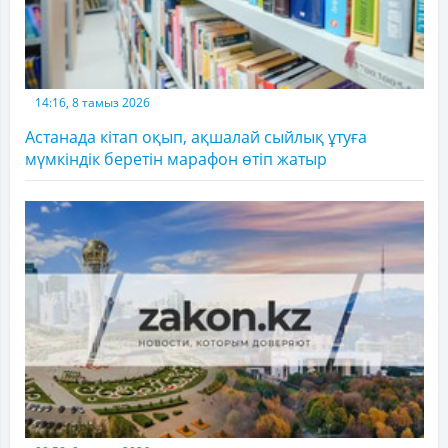
14:16, 8 тамыз 2026
Астанада кітап оқып, ақшалай сыйлық ұтуға
мүмкіндік беретін марафон өтіп жатыр