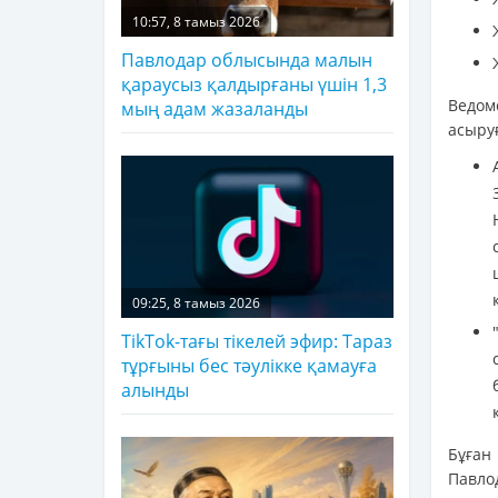
10:57, 8 тамыз 2026
Павлодар облысында малын
қараусыз қалдырғаны үшін 1,3
Ведом
мың адам жазаланды
асыру
09:25, 8 тамыз 2026
TikTok-тағы тікелей эфир: Тараз
тұрғыны бес тәулікке қамауға
алынды
Бұған
Павлод