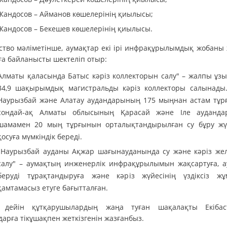
Жандосов – Айманов көшелерінің қиылысы;
Жандосов – Бекешев көшелерінің қиылысы.
ство мәліметінше, аумақтар екі ірі инфрақұрылымдық жобаны 
ға байланысты шектеліп отыр:
Алматы қаласында Батыс кәріз коллекторын салу" – жалпы ұз
34,9 шақырымдық магистральды кәріз коллекторы салынады
Наурызбай және Алатау аудандарының 175 мыңнан астам тұр
сондай-ақ Алматы облысының Қарасай және Іле ауданд
шамамен 20 мың тұрғынын орталықтандырылған су бұру жү
қосуға мүмкіндік береді.
"Наурызбай ауданы Ақжар шағынауданында су және кәріз жел
салу" – аумақтың инженерлік инфрақұрылымын жақсартуға, а
беруді тұрақтандыруға және кәріз жүйесінің үздіксіз ж
қамтамасыз етуге бағытталған.
 дейін құтқарушылардың жаңа туған шақалақты Екібас
арға тікұшақпен жеткізгенін жазғанбыз.