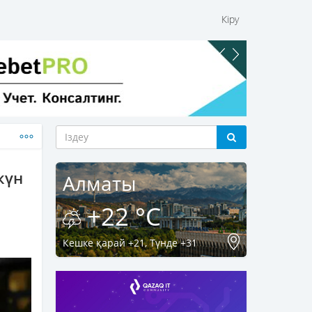
Кіру
күн
Алматы
+22 °C
Кешке қарай +21, Түнде +31