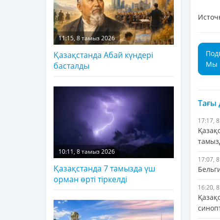
Источ
11:15, 8 тамыз 2026
Под
Қазақстанда Абай күндері
Мы 
басталды
Тағы
17:17, 
Қазақ
тамыз
10:11, 8 тамыз 2026
17:07, 
Қазақстанда 7 тамызда үш
Бельг
орман өрті тіркелді
16:20, 
Қазақ
синоп