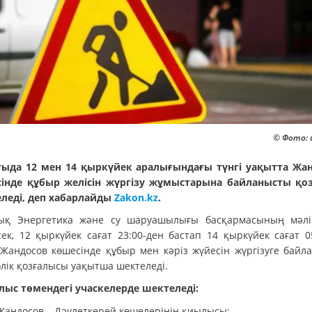
© Фото: 
ыда 12 мен 14 қыркүйек аралығындағы түнгі уақытта Жа
інде құбыр желісін жүргізу жұмыстарына байланысты қо
леді, деп хабарлайды
Zakon.kz
.
ық Энергетика және су шаруашылығы басқармасының мәлі
сек, 12 қыркүйек сағат 23:00-ден бастап 14 қыркүйек сағат 05
 Жандосов көшесінде құбыр мен кәріз жүйесін жүргізуге байл
өлік қозғалысы уақытша шектеледі.
лыс төмендегі учаскелерде шектеледі:
Жандосов – Дәулеткерей көшелерінің қиылысы;