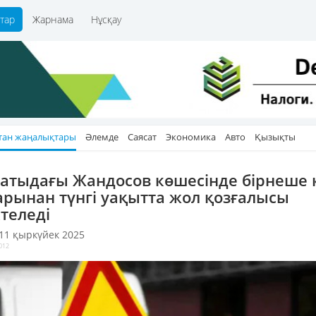
тар
Жарнама
Нұсқау
тан жаңалықтары
Әлемде
Саясат
Экономика
Авто
Қызықты
атыдағы Жандосов көшесінде бірнеше 
арынан түнгі уақытта жол қозғалысы
теледі
 11 қыркүйек 2025
012