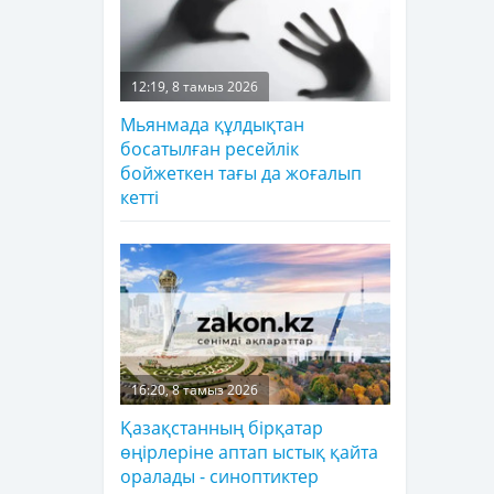
12:19, 8 тамыз 2026
Мьянмада құлдықтан
босатылған ресейлік
бойжеткен тағы да жоғалып
кетті
16:20, 8 тамыз 2026
Қазақстанның бірқатар
өңірлеріне аптап ыстық қайта
оралады - синоптиктер