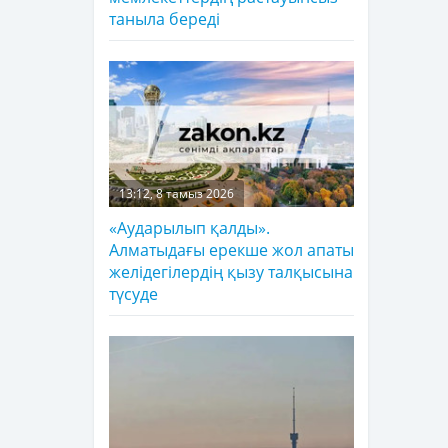
таныла береді
13:12, 8 тамыз 2026
«Аударылып қалды».
Алматыдағы ерекше жол апаты
желідегілердің қызу талқысына
түсуде