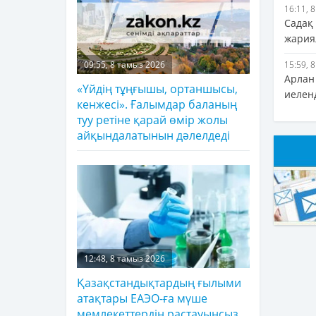
16:11, 
Садақ
жария
15:59, 
09:55, 8 тамыз 2026
Арлан
«Үйдің тұңғышы, ортаншысы,
иелен
кенжесі». Ғалымдар баланың
туу ретіне қарай өмір жолы
айқындалатынын дәлелдеді
12:48, 8 тамыз 2026
Қазақстандықтардың ғылыми
атақтары ЕАЭО-ға мүше
мемлекеттердің растауынсыз