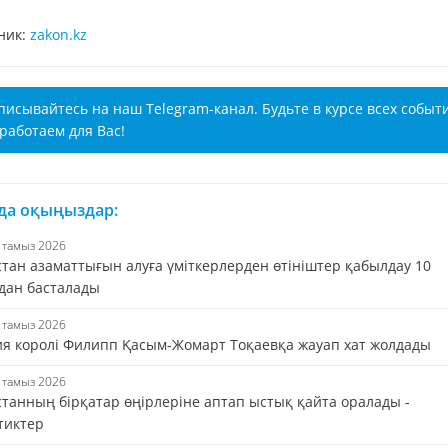
ник:
zakon.kz
писывайтесь на наш Telegram-канал. Будьте в курсе всех событ
работаем для Вас!
 да оқыңыздар:
8 тамыз 2026
стан азаматтығын алуға үміткерлерден өтініштер қабылдау 10
дан басталады
8 тамыз 2026
ия королі Филипп Қасым-Жомарт Тоқаевқа жауап хат жолдады
8 тамыз 2026
станның бірқатар өңірлеріне аптап ыстық қайта оралады -
тиктер