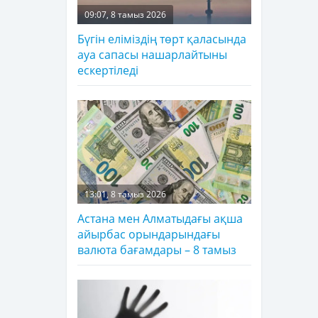
09:07, 8 тамыз 2026
Бүгін еліміздің төрт қаласында
ауа сапасы нашарлайтыны
ескертіледі
13:01, 8 тамыз 2026
Астана мен Алматыдағы ақша
айырбас орындарындағы
валюта бағамдары – 8 тамыз