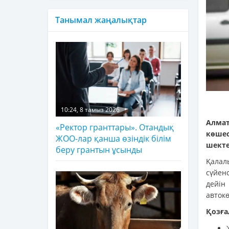
Танымал жаңалықтар
10:24, 8 тамыз 2026
Алмат
«Ректор гранттары». Отандық
көшес
ЖОО-лар қанша өзіндік білім
шекте
беру грантын ұсынды
Қалал
сүйен
дейін
авток
Қозға