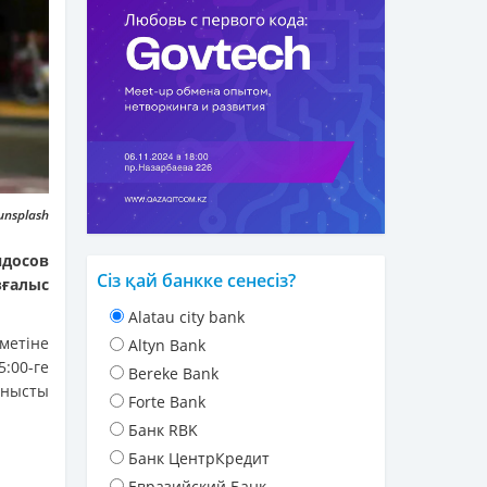
unsplash
ндосов
Сіз қай банкке сенесіз?
зғалыс
Alatau city bank
метіне
Altyn Bank
:00-ге
Bereke Bank
анысты
Forte Bank
Банк RBK
Банк ЦентрКредит
Евразийский Банк