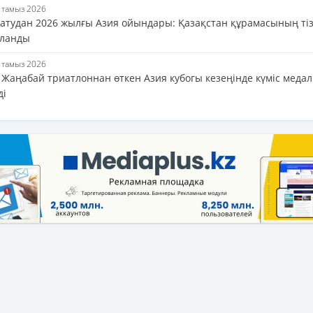
8 тамыз 2026
 атудан 2026 жылғы Азия ойындары: Қазақстан құрамасының тіз
ланды
8 тамыз 2026
 Жаңабай триатлоннан өткен Азия кубогы кезеңінде күміс медал
ді