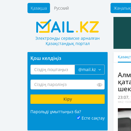
Қазақша
Русский
Жаңалық
Электронды сервиске арналған
Қазақстандық портал
Қазақс
Қош келдіңіз
@mail.kz
Алм
қат
шек
23:07,
MKZ: 1503
Парольді ұмыттыңыз ба?
Есте сақтау