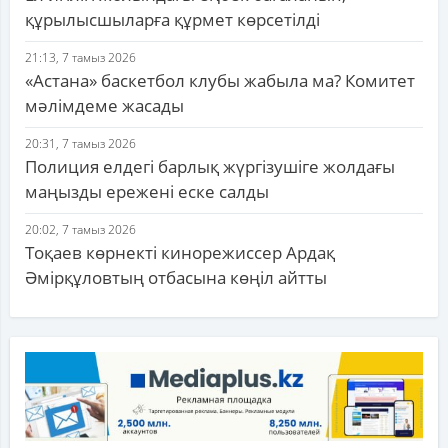
құрылысшыларға құрмет көрсетілді
21:13, 7 тамыз 2026
«Астана» баскетбол клубы жабыла ма? Комитет
мәлімдеме жасады
20:31, 7 тамыз 2026
Полиция елдегі барлық жүргізушіге жолдағы
маңызды ережені еске салды
20:02, 7 тамыз 2026
Тоқаев көрнекті кинорежиссер Ардақ
Әмірқұловтың отбасына көңіл айтты