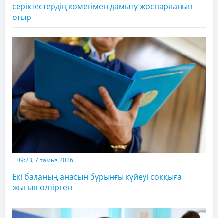
серіктестердің көмегімен дамыту жоспарланып
отыр
09:23, 7 тамыз 2026
Екі баланың анасын бұрынғы күйеуі соққыға
жығып өлтірген