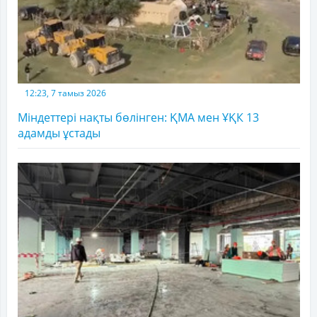
12:23, 7 тамыз 2026
Міндеттері нақты бөлінген: ҚМА мен ҰҚК 13
адамды ұстады