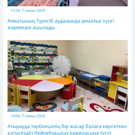
12:34, 7 тамыз 2026
Алматының Түрксіб ауданында демалыс күнгі
жәрмеңке ашылады
10:04, 7 тамыз 2026
Атырауда тәрбиешінің бір жасар балаға көрсеткен
қатыгездігі бейнебақылау камерасына түсіп