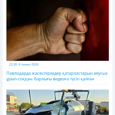
22:30, 6 тамыз 2026
Павлодарда жасөспірімдер қатарластарын аяусыз
ұрып-соққан: барлығы видеоға түсіп қалған