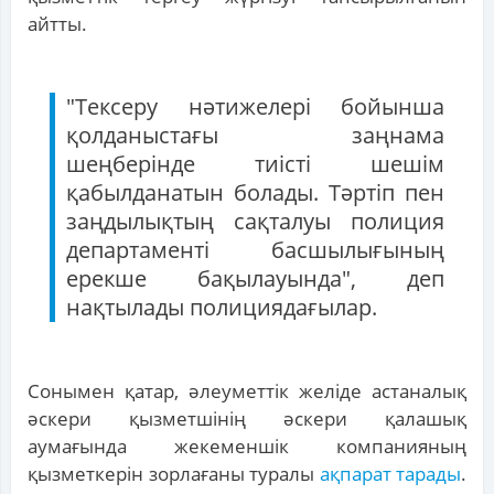
айтты.
"Тексеру нәтижелері бойынша
қолданыстағы заңнама
шеңберінде тиісті шешім
қабылданатын болады. Тәртіп пен
заңдылықтың сақталуы полиция
департаменті басшылығының
ерекше бақылауында", деп
нақтылады полициядағылар.
Сонымен қатар, әлеуметтік желіде астаналық
әскери қызметшінің әскери қалашық
аумағында жекеменшік компанияның
қызметкерін зорлағаны туралы
ақпарат тарады
.