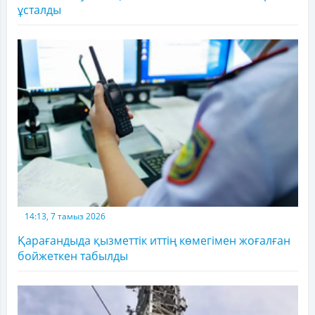
ұсталды
14:13, 7 тамыз 2026
Қарағандыда қызметтік иттің көмегімен жоғалған
бойжеткен табылды