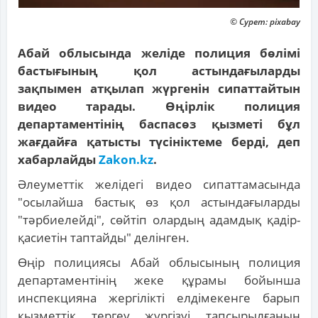
© Сурет: pixabay
Абай облысында желіде полиция бөлімі
бастығының қол астындағыларды
зақпымен атқылап жүргенін сипаттайтын
видео тарады. Өңірлік полиция
департаментінің баспасөз қызметі бұл
жағдайға қатысты түсініктеме берді, деп
хабарлайды
Zakon.kz
.
Әлеуметтік желідегі видео сипаттамасында
"осылайша бастық өз қол астындағыларды
"тәрбиелейді", сөйтіп олардың адамдық қадір-
қасиетін таптайды" делінген.
Өңір полициясы Абай облысының полиция
департаментінің жеке құрамы бойынша
инспекцияна жергілікті елдімекенге барып
қызметтік тергеу жүргізуі тапсырылғанын