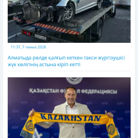
11:37, 7 тамыз 2026
Алматыда рөлде қалғып кеткен такси жүргізушісі
жүк көлігінің астына кіріп кетті