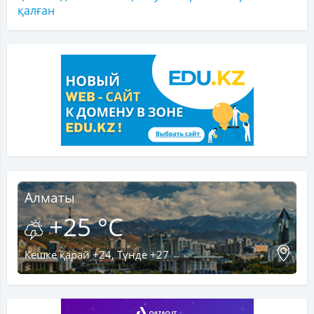
қалған
Алматы
+25 °C
Кешке қарай +24, Түнде +27