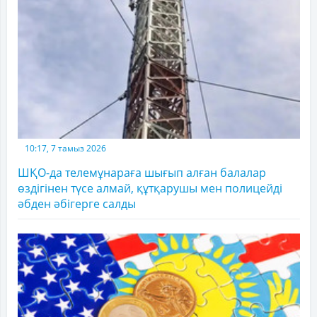
10:17, 7 тамыз 2026
ШҚО-да телемұнараға шығып алған балалар
өздігінен түсе алмай, құтқарушы мен полицейді
әбден әбігерге салды