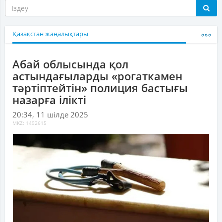
Қазақстан жаңалықтары
Абай облысында қол
астындағыларды «рогаткамен
тәртіптейтін» полиция бастығы
назарға ілікті
20:34, 11 шілде 2025
MKZ: 1492615