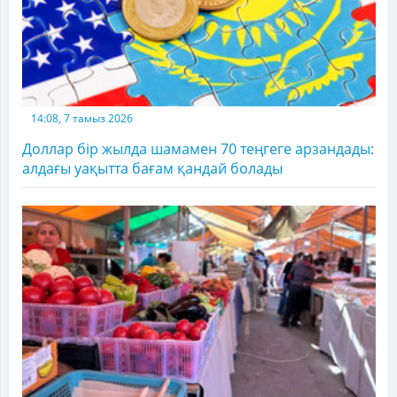
14:08, 7 тамыз 2026
Доллар бір жылда шамамен 70 теңгеге арзандады:
алдағы уақытта бағам қандай болады