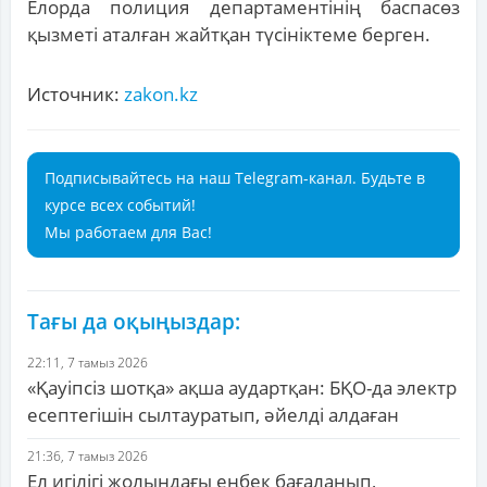
Елорда полиция департаментінің баспасөз
қызметі аталған жайтқан түсініктеме берген.
Источник:
zakon.kz
Подписывайтесь на наш Telegram-канал. Будьте в
курсе всех событий!
Мы работаем для Вас!
Тағы да оқыңыздар:
22:11, 7 тамыз 2026
«Қауіпсіз шотқа» ақша аудартқан: БҚО-да электр
есептегішін сылтауратып, әйелді алдаған
21:36, 7 тамыз 2026
Ел игілігі жолындағы еңбек бағаланып,