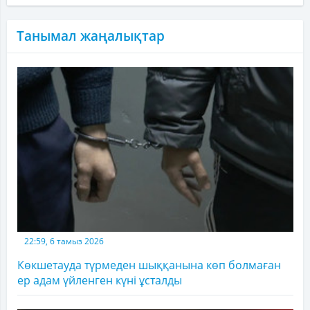
Танымал жаңалықтар
22:59, 6 тамыз 2026
Көкшетауда түрмеден шыққанына көп болмаған
ер адам үйленген күні ұсталды