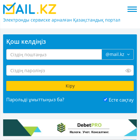
Электронды сервиске арналған
Қазақстандық портал
Қош келдіңіз
@mail.kz
Парольді ұмыттыңыз ба?
Есте сақтау