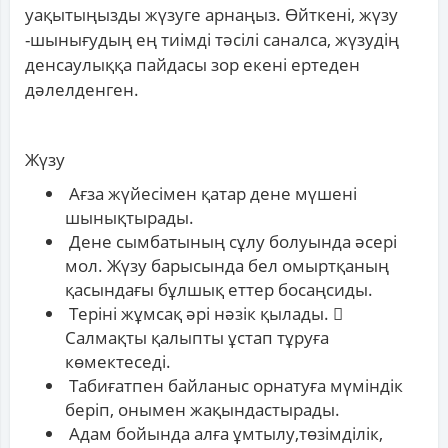
уақытыңызды жүзуге арнаңыз. Өйткені, жүзу
-шынығудың ең тиімді тәсілі саналса, жүзудің
денсаулыққа пайдасы зор екені ертеден
дәлелденген.
Жүзу
Ағза жүйесімен қатар дене мүшені
шынықтырады.
Дене сымбатының сұлу болуында әсері
мол. Жүзу барысында бел омыртқаның
қасындағы бұлшық еттер босаңсиды.
Теріні жұмсақ әрі нәзік қылады. 
Салмақты қалыпты ұстап тұруға
көмектеседі.
Табиғатпен байланыс орнатуға мүміндік
беріп, онымен жақындастырады.
Адам бойында алға ұмтылу,төзімділік,