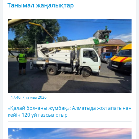
Танымал жаңалықтар
17:40, 7 тамыз 2026
«Қалай болғаны жұмбақ»: Алматыда жол апатынан
кейін 120 үй газсыз отыр