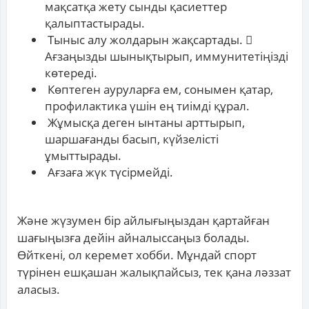
мақсатқа жету сынды қасиеттер
қалыптастырады.
Тыныс алу жолдарын жақсартады. 
Ағзаңызды шынықтырып, иммунитетіңізді
көтереді.
Көптеген ауруларға ем, сонымен қатар,
профилактика үшін ең тиімді құрал.
Жұмысқа деген ынтаны арттырып,
шаршағанды басып, күйзелісті
ұмыттырады.
Ағзаға жүк түсірмейді.
Және жүзумен бір айлығыңыздан қартайған
шағыңызға дейін айналыссаңыз болады.
Өйткені, ол керемет хобби. Мұндай спорт
түрінен ешқашан жалықпайсыз, тек қана ләззат
аласыз.