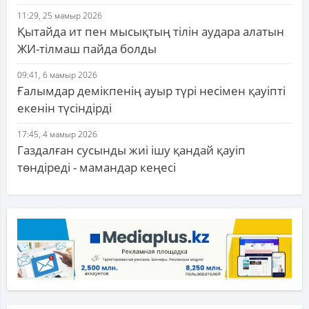
11:29, 25 мамыр 2026
Қытайда ит пен мысықтың тілін аудара алатын
ЖИ-тілмаш пайда болды
09:41, 6 мамыр 2026
Ғалымдар демікпенің ауыр түрі несімен қауіпті
екенін түсіндірді
17:45, 4 мамыр 2026
Газдалған сусынды жиі ішу қандай қауіп
төндіреді - мамандар кеңесі