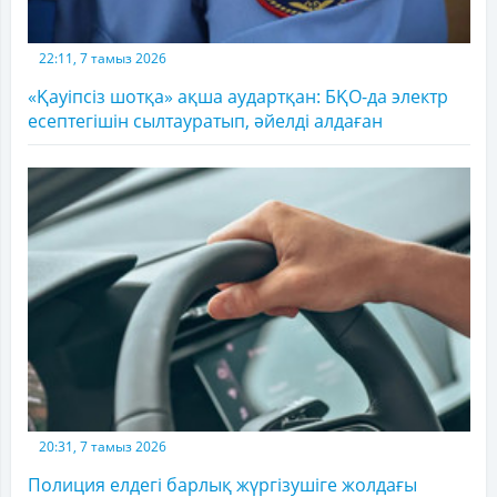
22:11, 7 тамыз 2026
«Қауіпсіз шотқа» ақша аудартқан: БҚО-да электр
есептегішін сылтауратып, әйелді алдаған
20:31, 7 тамыз 2026
Полиция елдегі барлық жүргізушіге жолдағы