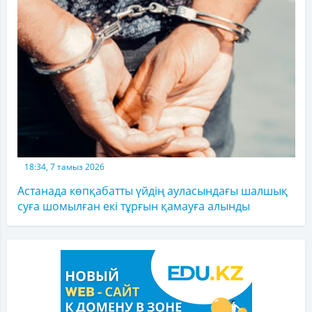
18:34, 7 тамыз 2026
Астанада көпқабатты үйдің ауласындағы шалшық
суға шомылған екі тұрғын қамауға алынды