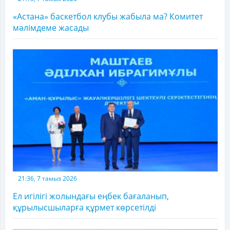
«Астана» баскетбол клубы жабыла ма? Комитет
мәлімдеме жасады
21:36, 7 тамыз 2026
Ел игілігі жолындағы еңбек бағаланып,
құрылысшыларға құрмет көрсетілді