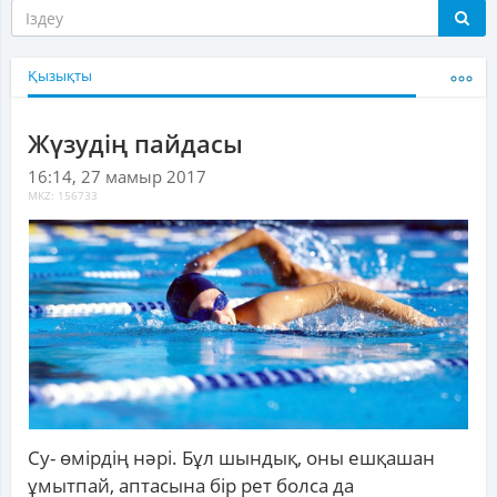
Қызықты
Жүзудің пайдасы
16:14, 27 мамыр 2017
MKZ: 156733
Су- өмірдің нәрі. Бұл шындық, оны ешқашан
ұмытпай, аптасына бір рет болса да