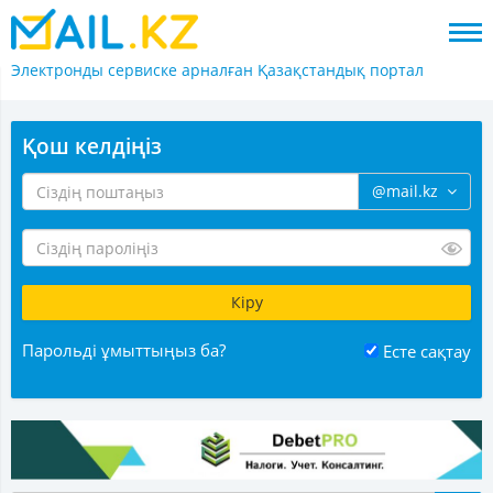
Электронды сервиске арналған
Қазақстандық портал
Қош келдіңіз
@mail.kz
Парольді ұмыттыңыз ба?
Есте сақтау