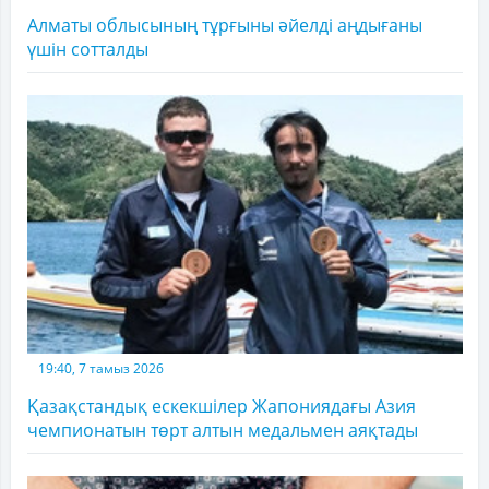
Алматы облысының тұрғыны әйелді аңдығаны
үшін сотталды
19:40, 7 тамыз 2026
Қазақстандық ескекшілер Жапониядағы Азия
чемпионатын төрт алтын медальмен аяқтады