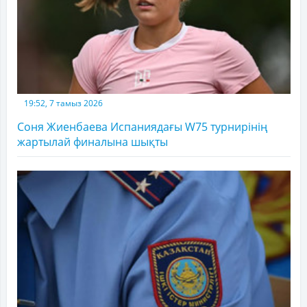
19:52, 7 тамыз 2026
Соня Жиенбаева Испаниядағы W75 турнирінің
жартылай финалына шықты