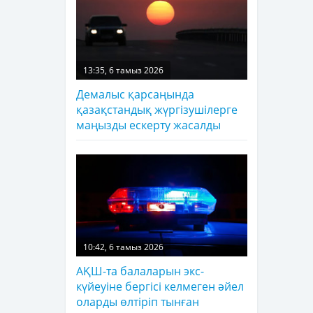
13:35, 6 тамыз 2026
Демалыс қарсаңында
қазақстандық жүргізушілерге
маңызды ескерту жасалды
10:42, 6 тамыз 2026
АҚШ-та балаларын экс-
күйеуіне бергісі келмеген әйел
оларды өлтіріп тынған