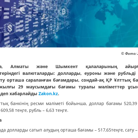
© Фото: 
на, Алматы және Шымкент қалаларының айырб
теріндегі валюталарды: долларды, еуроны және рубльді
ату орташа сараланған бағамдары, сондай-ақ ҚР Ұлттық ба
 жылғы 29 маусымдағы бағамы туралы мәліметтер ұсы
 деп хабарлайды
Zakon.kz
.
ттық банкінің ресми мәліметі бойынша, доллар бағамы 520,39 
 609,58 теңге, рубль – 6,63 теңге.
а
да долларды сатып алудың орташа бағамы – 517,65теңге, сату –