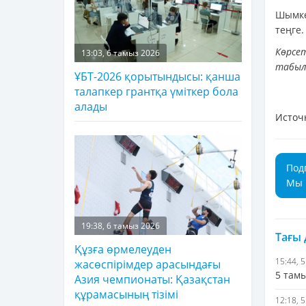
Шымке
теңге.
Көрсе
13:03, 6 тамыз 2026
табыл
ҰБТ-2026 қорытындысы: қанша
талапкер грантқа үміткер бола
алады
Источ
Под
Мы 
19:38, 6 тамыз 2026
Тағы
Құзға өрмелеуден
15:44, 
жасөспірімдер арасындағы
5 там
Азия чемпионаты: Қазақстан
құрамасының тізімі
12:18, 