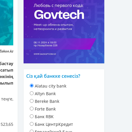
Zakon.kz
астау
 сатып
Сіз қай банкке сенесіз?
нкінің
нылып
Alatau city bank
Altyn Bank
теңге,
Bereke Bank
Forte Bank
Банк RBK
 523,65
Банк ЦентрКредит
Евразийский Банк