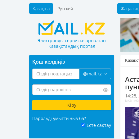
Қазақша
Русский
Жаңалық
Электронды сервиске арналған
Қазақстандық портал
Қазақс
Қош келдіңіз
@mail.kz
Аст
пун
14:28,
MKZ: 1490
Парольді ұмыттыңыз ба?
Есте сақтау