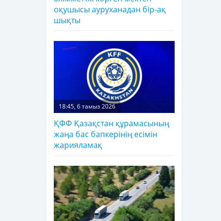
оқушысы ауруханадан бір-ақ
шықты
18:45, 6 тамыз 2026
ҚФФ Қазақстан құрамасының
жаңа бас бапкерінің есімін
жарияламақ