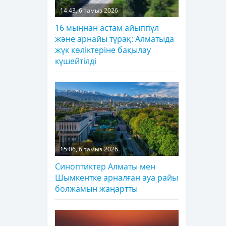
14:43, 6 тамыз 2026
16 мыңнан астам айыппұл
және арнайы тұрақ: Алматыда
жүк көліктеріне бақылау
күшейтілді
15:06, 6 тамыз 2026
Синоптиктер Алматы мен
Шымкентке арналған ауа райы
болжамын жаңартты