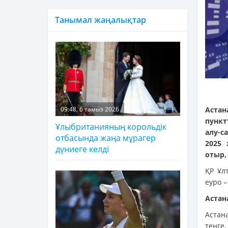
Танымал жаңалықтар
Аста
09:48, 6 тамыз 2026
пункт
Ұлыбританияның корольдік
алу-с
отбасында жаңа мұрагер
2025
дүниеге келді
отыр,
ҚР Ұл
еуро –
Астан
Астана
теңге.