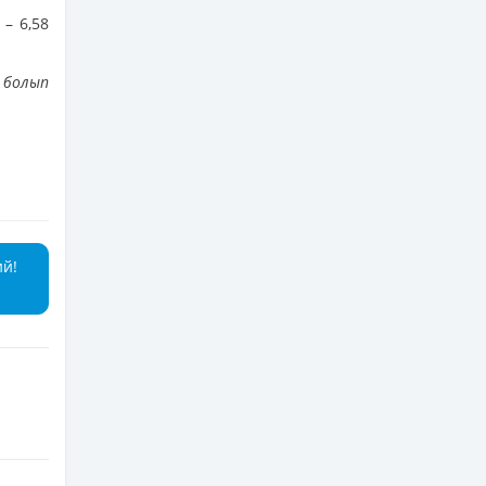
– 6,58
 болып
ий!