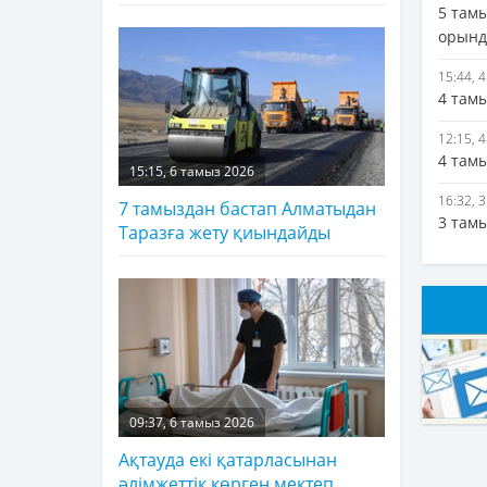
5 там
орынд
15:44, 
4 там
12:15, 
4 там
15:15, 6 тамыз 2026
16:32, 
7 тамыздан бастап Алматыдан
3 тамы
Таразға жету қиындайды
09:37, 6 тамыз 2026
Ақтауда екі қатарласынан
әлімжеттік көрген мектеп