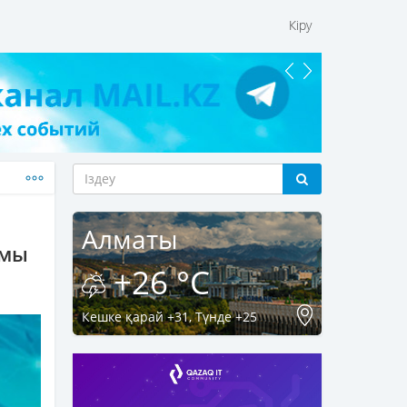
Кіру
Алматы
амы
+26 °C
Кешке қарай +31, Түнде +25