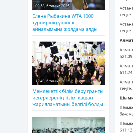
09:58, 6 тамыз 2026
Астана
теңге.
Елена Рыбакина WTA 1000
турнирінің үшінші
Астан
айналымына жолдама алды
теңге.
Алма
Алмат
521,09
Алмат
611,24
12:49, 6 тамыз 2026
Алмат
теңге.
Мемлекеттік білім беру гранты
иегерлеренің тізімі қашан
Шымк
жарияланатыны белгілі болды
Шымке
бағамы
Шымке
611,13