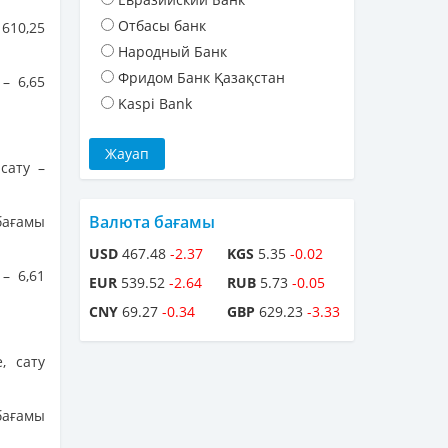
Отбасы банк
 610,25
Народный Банк
Фридом Банк Қазақстан
– 6,65
Kaspi Bank
сату –
Валюта бағамы
бағамы
USD
467.48
-2.37
KGS
5.35
-0.02
– 6,61
EUR
539.52
-2.64
RUB
5.73
-0.05
CNY
69.27
-0.34
GBP
629.23
-3.33
, сату
бағамы