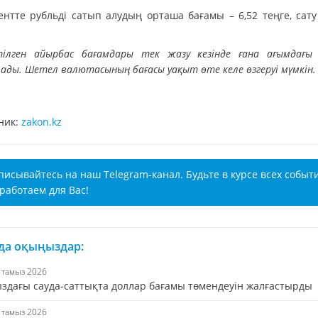
нтте рубльді сатып алудың орташа бағамы – 6,52 теңге, сату 
тілген айырбас бағамдары тек жазу кезінде ғана ағымдағы
ады. Шетел валютасының бағасы уақыт өте келе өзгеруі мүмкін.
ник:
zakon.kz
писывайтесь на наш Telegram-канал. Будьте в курсе всех событ
работаем для Вас!
 да оқыңыздар:
5 тамыз 2026
ыздағы сауда-саттықта доллар бағамы төмендеуін жалғастырды
5 тамыз 2026