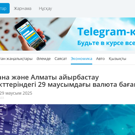
тар
Жарнама
Нұсқау
тан жаңалықтары
Әлемде
Саясат
Экономика
Авто
Қызықты
ана және Алматы айырбастау
кттеріндегі 29 маусымдағы валюта бағ
 29 маусым 2025
503