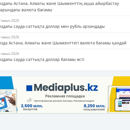
ыздағы Астана, Алматы және Шымкенттің ақша айырбастау
арындағы валюта бағамы
4 тамыз 2026
ыздағы сауда-саттықта доллар мен рубль арзандады
4 тамыз 2026
ызда Астана, Алматы және Шымкенттегі валюта бағамы қандай
3 тамыз 2026
здағы сауда-саттықта доллар бағамы өсті