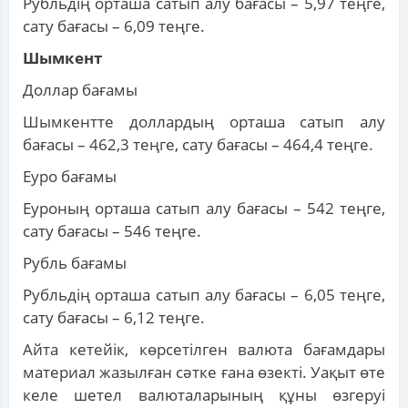
Рубльдің орташа сатып алу бағасы – 5,97 теңге,
сату бағасы – 6,09 теңге.
Шымкент
Доллар бағамы
Шымкентте доллардың орташа сатып алу
бағасы – 462,3 теңге, сату бағасы – 464,4 теңге.
Еуро бағамы
Еуроның орташа сатып алу бағасы – 542 теңге,
сату бағасы – 546 теңге.
Рубль бағамы
Рубльдің орташа сатып алу бағасы – 6,05 теңге,
сату бағасы – 6,12 теңге.
Айта кетейік, көрсетілген валюта бағамдары
материал жазылған сәтке ғана өзекті. Уақыт өте
келе шетел валюталарының құны өзгеруі