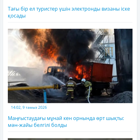
Тағы бір ел туристер үшін электронды визаны іске
қосады
14:02, 9 тамыз 2026
Маңғыстаудағы мұнай кен орнында өрт шықты:
мән-жайы белгілі болды