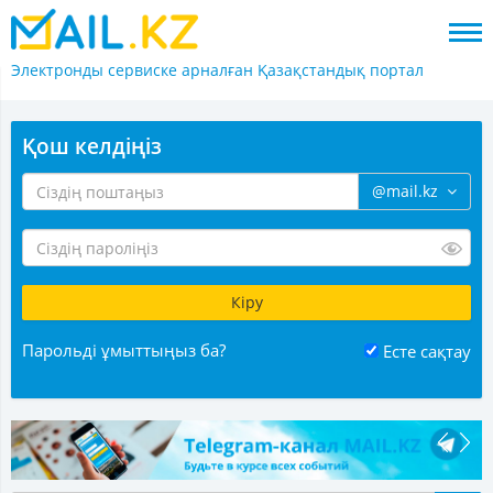
Электронды сервиске арналған
Қазақстандық портал
Қош келдіңіз
@mail.kz
Парольді ұмыттыңыз ба?
Есте сақтау