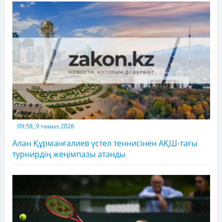
09:58, 9 тамыз 2026
Алан Құрманғалиев үстел теннисінен АҚШ-тағы
турнирдің жеңімпазы атанды