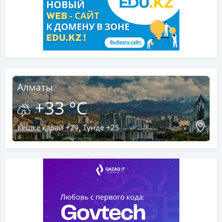
Алматы
+33 °C
Кешке қарай +29, Түнде +25