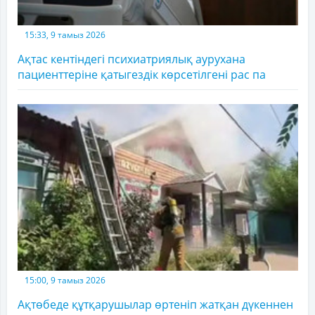
15:33, 9 тамыз 2026
Ақтас кентіндегі психиатриялық аурухана
пациенттеріне қатыгездік көрсетілгені рас па
15:00, 9 тамыз 2026
Ақтөбеде құтқарушылар өртеніп жатқан дүкеннен