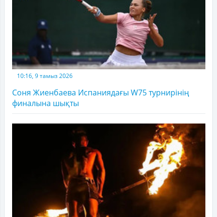
10:16, 9 тамыз 2026
Соня Жиенбаева Испаниядағы W75 турнирінің
финалына шықты