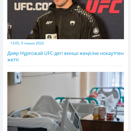
13:05, 9 тамыз 2026
Дияр Нұрғожай UFC-дегі екінші жеңісіне нокаутпен
жетті