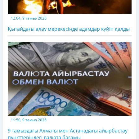
12:04, 9 тамыз 2026
Қытайдағы алау мерекесінде адамдар күйіп қалды
11:50, 9 тамыз 2026
9 тамыздағы Алматы мен Астанадағы айырбастау
пункттеріндегі валюта бағамы