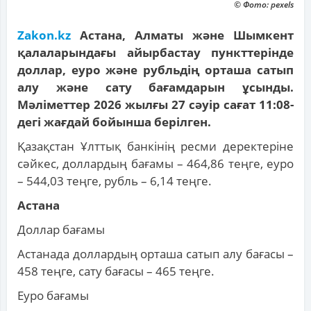
© Фото: pexels
Zakon.kz
Астана, Алматы және Шымкент
қалаларындағы айырбастау пункттерінде
доллар, еуро және рубльдің орташа сатып
алу және сату бағамдарын ұсынды.
Мәліметтер 2026 жылғы 27 сәуір сағат 11:08-
дегі жағдай бойынша берілген.
Қазақстан Ұлттық банкінің ресми деректеріне
сәйкес, доллардың бағамы – 464,86 теңге, еуро
– 544,03 теңге, рубль – 6,14 теңге.
Астана
Доллар бағамы
Астанада доллардың орташа сатып алу бағасы –
458 теңге, сату бағасы – 465 теңге.
Еуро бағамы