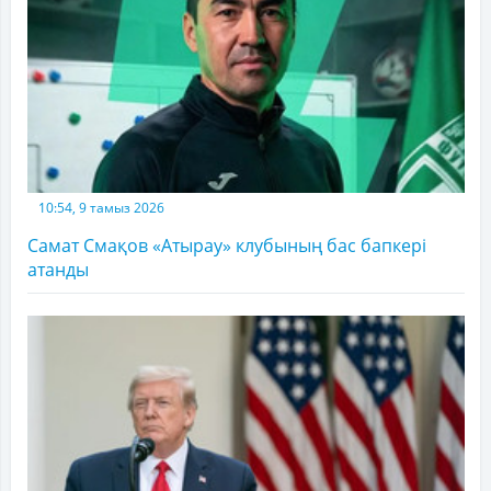
10:54, 9 тамыз 2026
Самат Смақов «Атырау» клубының бас бапкері
атанды