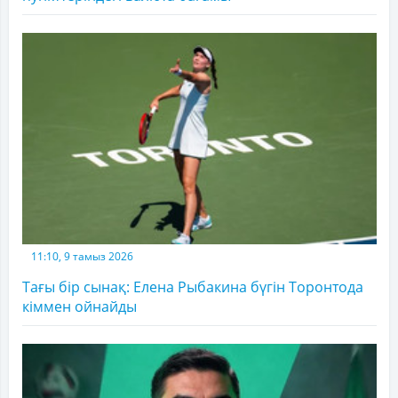
11:10, 9 тамыз 2026
Тағы бір сынақ: Елена Рыбакина бүгін Торонтода
кіммен ойнайды