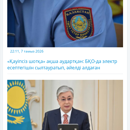
22:11, 7 тамыз 2026
«Қауіпсіз шотқа» ақша аудартқан: БҚО-да электр
есептегішін сылтауратып, әйелді алдаған