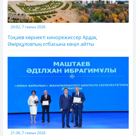
20:02, 7 тамыз 2026
Тоқаев көрнекті кинорежиссер Ардақ
Әмірқұловтың отбасына көңіл айтты
21:36, 7 тамыз 2026