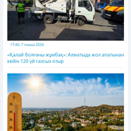
17:40, 7 тамыз 2026
«Қалай болғаны жұмбақ»: Алматыда жол апатынан
кейін 120 үй газсыз отыр