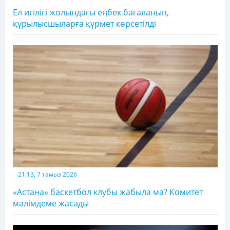
Ел игілігі жолындағы еңбек бағаланып,
құрылысшыларға құрмет көрсетілді
21:13, 7 тамыз 2026
«Астана» баскетбол клубы жабыла ма? Комитет
мәлімдеме жасады