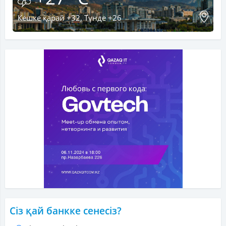
Кешке қарай +32, Түнде +26
Сіз қай банкке сенесіз?