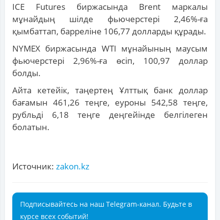
ICE Futures биржасында Brent маркалы
мұнайдың шілде фьючерстері 2,46%-ға
қымбаттап, барреліне 106,77 долларды құрады.
NYMEX биржасында WTI мұнайының маусым
фьючерстері 2,96%-ға өсіп, 100,97 доллар
болды.
Айта кетейік, таңертең Ұлттық банк доллар
бағамын 461,26 теңге, еуроны 542,58 теңге,
рубльді 6,18 теңге деңгейінде белгілеген
болатын.
Источник:
zakon.kz
Подписывайтесь на наш Telegram-канал. Будьте в
курсе всех событий!