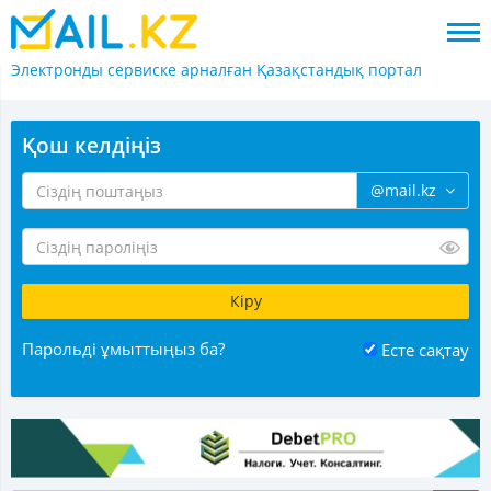
Электронды сервиске арналған
Қазақстандық портал
Қош келдіңіз
@mail.kz
Парольді ұмыттыңыз ба?
Есте сақтау