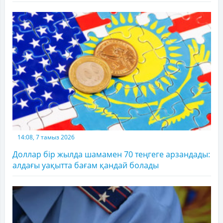
14:08, 7 тамыз 2026
Доллар бір жылда шамамен 70 теңгеге арзандады:
алдағы уақытта бағам қандай болады