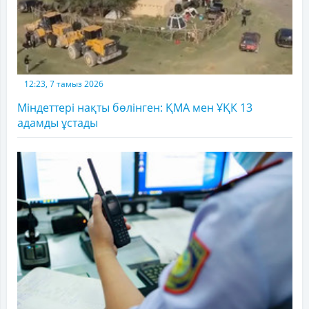
12:23, 7 тамыз 2026
Міндеттері нақты бөлінген: ҚМА мен ҰҚК 13
адамды ұстады