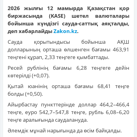
2026 жылғы 12 мамырда Қазақстан қор
биржасында (KASE) шетел валюталары
бойынша күндізгі сауда-саттық аяқталды,
деп хабарлайды
Zakon.kz
.
Сауда қорытындысы бойынша АҚШ
долларының орташа өлшенген бағамы 463,91
теңгені құрап, 2,33 теңгеге қымбаттады.
Ресей рублінің бағамы 6,28 теңгеге дейін
көтерілді (+0,07).
Қытай юанінің орташа бағамы 68,41 теңге
болды (+0,50).
Айырбастау пункттерінде доллар 464,2–466,4
теңге, еуро 542,7–547,8 теңге, рубль 6,08–6,20
теңге аралығында саудалануда.
Әлемдік мұнай нарығында да өсім байқалды.