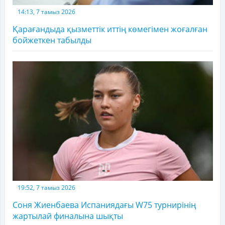
14:13, 7 тамыз 2026
Қарағандыда қызметтік иттің көмегімен жоғалған
бойжеткен табылды
19:52, 7 тамыз 2026
Соня Жиенбаева Испаниядағы W75 турнирінің
жартылай финалына шықты