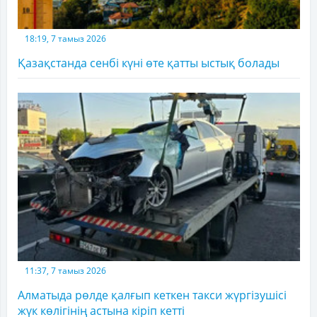
18:19, 7 тамыз 2026
Қазақстанда сенбі күні өте қатты ыстық болады
11:37, 7 тамыз 2026
Алматыда рөлде қалғып кеткен такси жүргізушісі
жүк көлігінің астына кіріп кетті