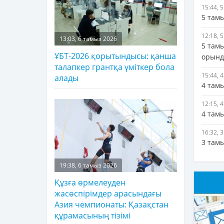
15:44, 
5 там
12:18, 
13:03, 6 тамыз 2026
5 там
ҰБТ-2026 қорытындысы: қанша
орынд
талапкер грантқа үміткер бола
15:44, 
алады
4 там
12:15, 
4 там
16:32, 
3 тамы
19:38, 6 тамыз 2026
Құзға өрмелеуден
жасөспірімдер арасындағы
Азия чемпионаты: Қазақстан
құрамасының тізімі