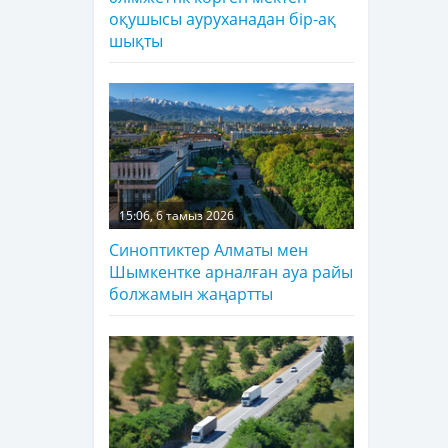
оқушысы ауруханадан бір-ақ
шықты
15:06, 6 тамыз 2026
Синоптиктер Алматы мен
Шымкентке арналған ауа райы
болжамын жаңартты