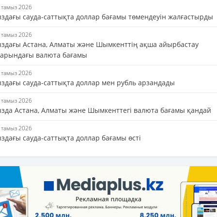
5 тамыз 2026
ыздағы сауда-саттықта доллар бағамы төмендеуін жалғастырды
5 тамыз 2026
ыздағы Астана, Алматы және Шымкенттің ақша айырбастау
арындағы валюта бағамы
4 тамыз 2026
ыздағы сауда-саттықта доллар мен рубль арзандады
4 тамыз 2026
ызда Астана, Алматы және Шымкенттегі валюта бағамы қандай
3 тамыз 2026
здағы сауда-саттықта доллар бағамы өсті