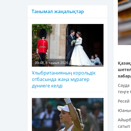
Танымал жаңалықтар
Қазақ
09:48, 6 тамыз 2026
шетел
Ұлыбританияның корольдік
хаба
отбасында жаңа мұрагер
Сауда
дүниеге келді
теңге 
Ресей 
Юаньны
Айырб
сатып 