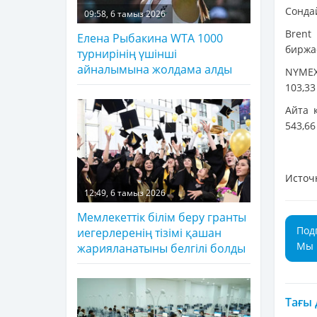
Сонда
09:58, 6 тамыз 2026
Brent
Елена Рыбакина WTA 1000
биржас
турнирінің үшінші
айналымына жолдама алды
NYMEX
103,3
Айта 
543,66
Источ
12:49, 6 тамыз 2026
Мемлекеттік білім беру гранты
Под
иегерлеренің тізімі қашан
Мы 
жарияланатыны белгілі болды
Тағы