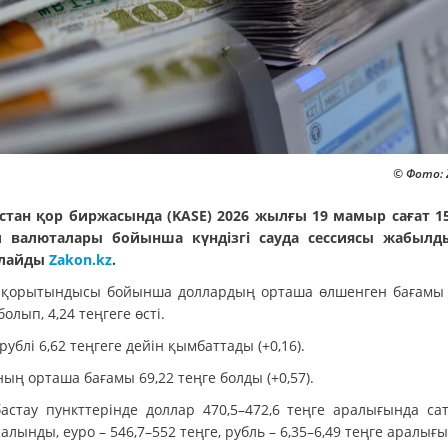
© Фото: 
стан қор биржасында (KASE) 2026 жылғы 19 мамыр сағат 15
 валюталары бойынша күндізгі сауда сессиясы жабылд
рлайды
Zakon.kz
.
 қорытындысы бойынша доллардың орташа өлшенген бағамы 
болып, 4,24 теңгеге өсті.
рублі 6,62 теңгеге дейін қымбаттады (+0,16).
ң орташа бағамы 69,22 теңге болды (+0,57).
астау пункттерінде доллар 470,5–472,6 теңге аралығында са
алынды, еуро – 546,7–552 теңге, рубль – 6,35–6,49 теңге аралығ