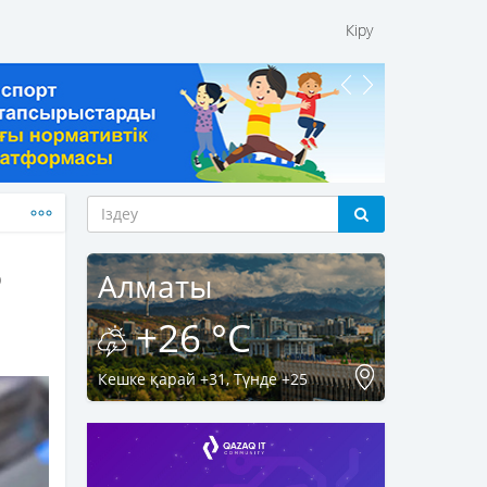
Кіру
р
Алматы
+26 °C
Кешке қарай +31, Түнде +25