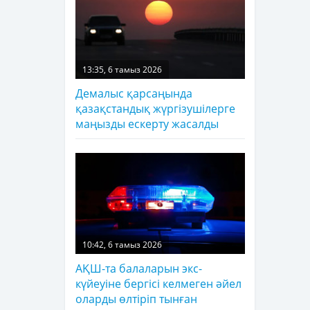
13:35, 6 тамыз 2026
Демалыс қарсаңында
қазақстандық жүргізушілерге
маңызды ескерту жасалды
10:42, 6 тамыз 2026
АҚШ-та балаларын экс-
күйеуіне бергісі келмеген әйел
оларды өлтіріп тынған