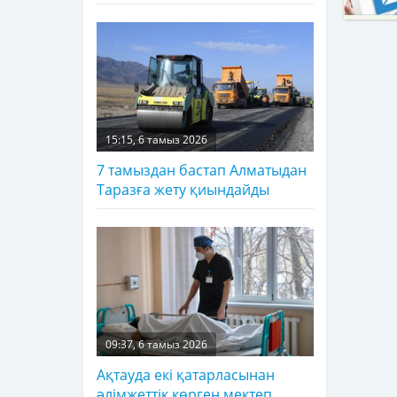
15:15, 6 тамыз 2026
7 тамыздан бастап Алматыдан
Таразға жету қиындайды
09:37, 6 тамыз 2026
Ақтауда екі қатарласынан
әлімжеттік көрген мектеп