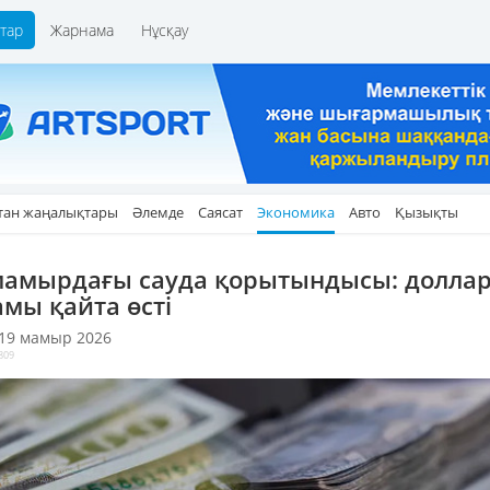
тар
Жарнама
Нұсқау
тан жаңалықтары
Әлемде
Саясат
Экономика
Авто
Қызықты
мамырдағы сауда қорытындысы: долла
амы қайта өсті
 19 мамыр 2026
809