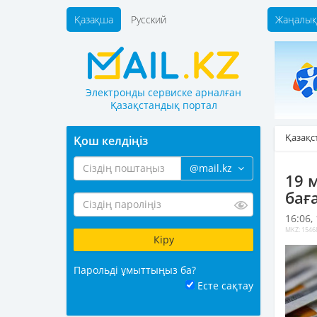
Қазақша
Русский
Жаңалық
Электронды сервиске арналған
Қазақстандық портал
Қазақс
Қош келдіңіз
@mail.kz
19 
бағ
16:06,
MKZ: 1546
Парольді ұмыттыңыз ба?
Есте сақтау