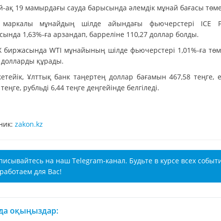
й-ақ 19 мамырдағы сауда барысында әлемдік мұнай бағасы төме
 маркалы мұнайдың шілде айындағы фьючерстері ICE F
ында 1,63%-ға арзандап, барреліне 110,27 доллар болды.
 биржасында WTI мұнайының шілде фьючерстері 1,01%-ға төм
3 долларды құрады.
кетейік, Ұлттық банк таңертең доллар бағамын 467,58 теңге, 
 теңге, рубльді 6,44 теңге деңгейінде белгіледі.
ник:
zakon.kz
писывайтесь на наш Telegram-канал. Будьте в курсе всех событ
работаем для Вас!
 да оқыңыздар: