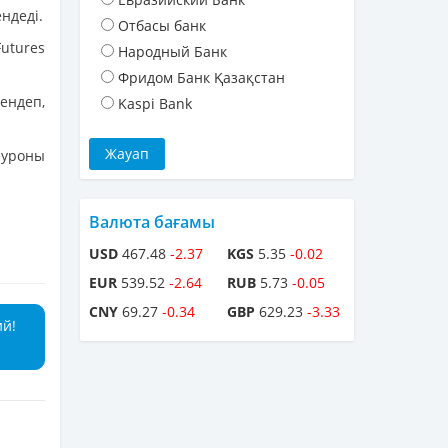
ндеді.
Отбасы банк
utures
Народный Банк
Фридом Банк Қазақстан
ендеп,
Kaspi Bank
еуроны
Валюта бағамы
USD
467.48
-2.37
KGS
5.35
-0.02
EUR
539.52
-2.64
RUB
5.73
-0.05
CNY
69.27
-0.34
GBP
629.23
-3.33
ий!