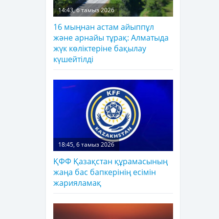
14:43, 6 тамыз 2026
16 мыңнан астам айыппұл
және арнайы тұрақ: Алматыда
жүк көліктеріне бақылау
күшейтілді
18:45, 6 тамыз 2026
ҚФФ Қазақстан құрамасының
жаңа бас бапкерінің есімін
жарияламақ