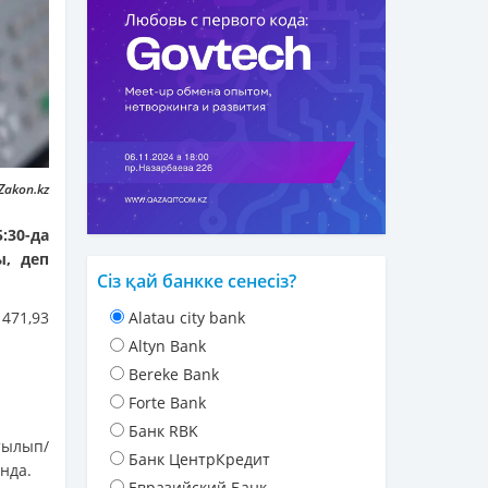
Zakon.kz
:30-да
ы, деп
Сіз қай банкке сенесіз?
471,93
Alatau city bank
Altyn Bank
Bereke Bank
Forte Bank
Банк RBK
тылып/
Банк ЦентрКредит
ында.
Евразийский Банк