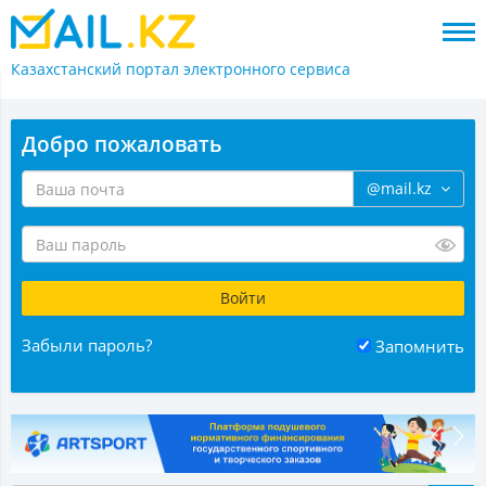
Казахстанский портал
электронного сервиса
Добро пожаловать
@mail.kz
Забыли пароль?
Запомнить