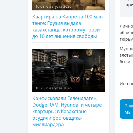
при
10:08, 6 августа 2026
Квартира на Кипре за 100 млн
тенге: Грузия выдала
Лично
казахстанца, которому грозит
обвин
до 10 лет лишения свободы
тюрьм
Мужчи
злотых
были 
Источ
10:23, 6 августа 2026
Конфисковали Гелендваген,
Dodge RAM, Hyundai и четыре
Под
квартиры: в Казахстане
Мы 
осудили ростовщика-
миллиардера