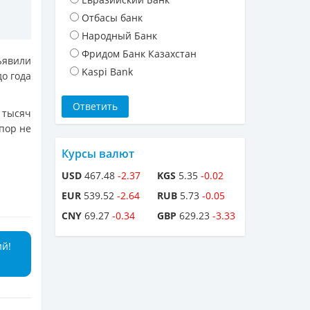
Отбасы банк
Народный Банк
Фридом Банк Казахстан
ъявили
Kaspi Bank
о года
 тысяч
 пор не
Курсы валют
USD
467.48
-2.37
KGS
5.35
-0.02
EUR
539.52
-2.64
RUB
5.73
-0.05
CNY
69.27
-0.34
GBP
629.23
-3.33
ий!