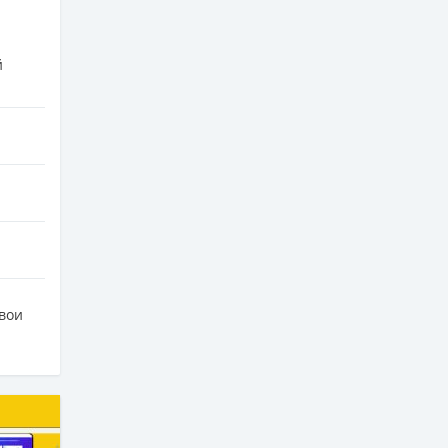
й
свои