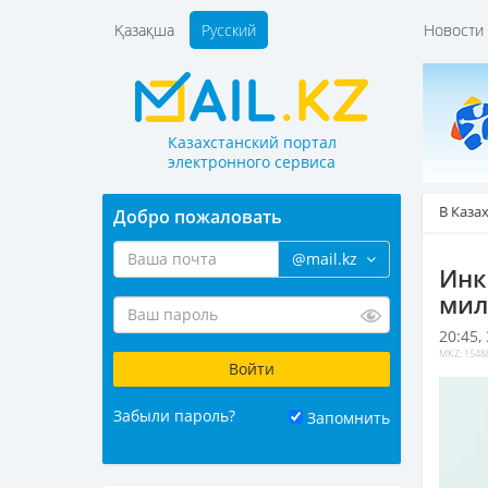
Қазақша
Русский
Новост
Казахстанский портал
электронного сервиса
В Каза
Добро пожаловать
@mail.kz
Инк
мил
20:45,
MKZ: 1548
Забыли пароль?
Запомнить