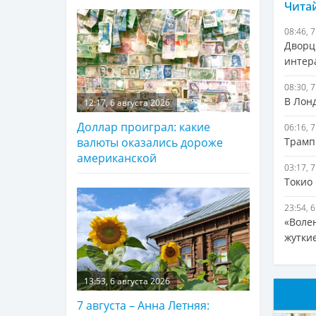
Читай
08:46, 
Дворц
интер
08:30, 
В Лонд
12:17, 6 августа 2026
Доллар проиграл: какие
06:16, 
Трамп
валюты оказались дороже
американской
03:17, 
Токио
23:54, 
«Волен
жуткие
13:53, 6 августа 2026
7 августа – Анна Летняя: