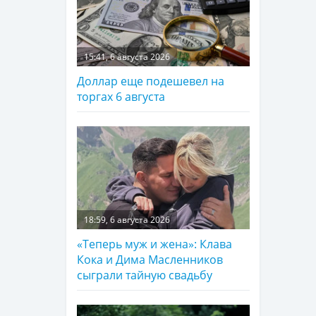
15:41, 6 августа 2026
Доллар еще подешевел на
торгах 6 августа
18:59, 6 августа 2026
«Теперь муж и жена»: Клава
Кока и Дима Масленников
сыграли тайную свадьбу