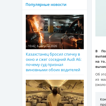
Популярные новости
10:42, 6 августа 2026
В По
Казахстанец бросил спичку в
выпав
окно и сжег соседний Audi A6:
на то
почему суд признал
вычис
виновными обоих водителей
Об эт
из ма
(около
Кон
про