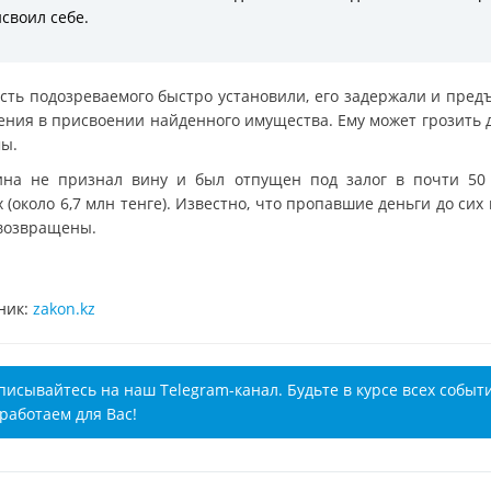
своил себе.
сть подозреваемого быстро установили, его задержали и пред
ения в присвоении найденного имущества. Ему может грозить д
ы.
на не признал вину и был отпущен под залог в почти 50
 (около 6,7 млн тенге). Известно, что пропавшие деньги до сих
возвращены.
ник:
zakon.kz
писывайтесь на наш Telegram-канал. Будьте в курсе всех событ
работаем для Вас!