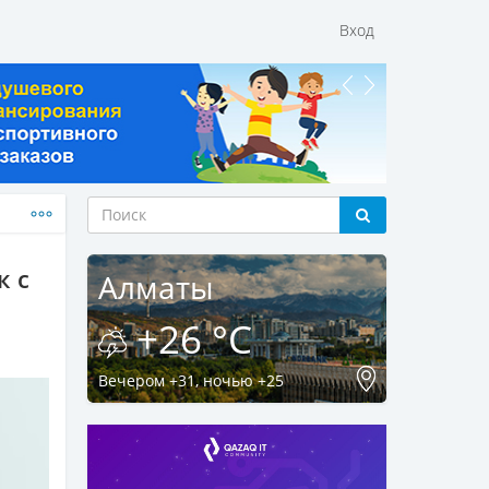
Вход
к с
Алматы
+26 °C
Вечером +31, ночью +25