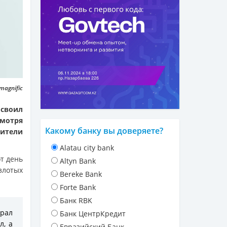
magnific
своил
смотря
Какому банку вы доверяете?
нители
Alatau city bank
т день
Altyn Bank
злотых
Bereke Bank
Forte Bank
Банк RBK
брал
Банк ЦентрКредит
л, а
Евразийский Банк