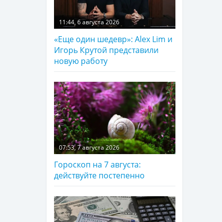
11:44, 6 августа 2026
«Еще один шедевр»: Alex Lim и
Игорь Крутой представили
новую работу
07:53, 7 августа 2026
Гороскоп на 7 августа:
действуйте постепенно