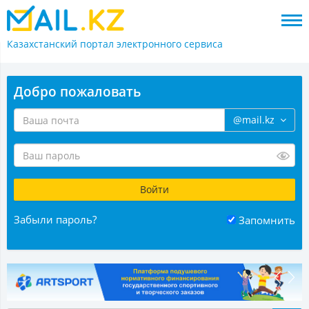
Казахстанский портал
электронного сервиса
Добро пожаловать
@mail.kz
Забыли пароль?
Запомнить