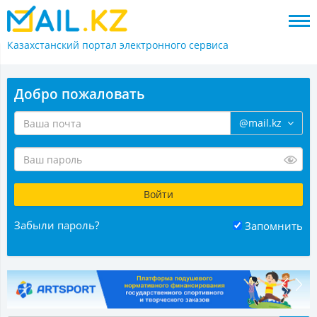
Казахстанский портал
электронного сервиса
Добро пожаловать
@mail.kz
Забыли пароль?
Запомнить