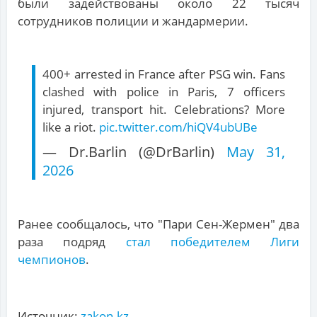
были задействованы около 22 тысяч
сотрудников полиции и жандармерии.
400+ arrested in France after PSG win. Fans
clashed with police in Paris, 7 officers
injured, transport hit. Celebrations? More
like a riot.
pic.twitter.com/hiQV4ubUBe
— Dr.Barlin (@DrBarlin)
May 31,
2026
Ранее сообщалось, что "Пари Сен-Жермен" два
раза подряд
стал победителем Лиги
чемпионов
.
Источник:
zakon.kz