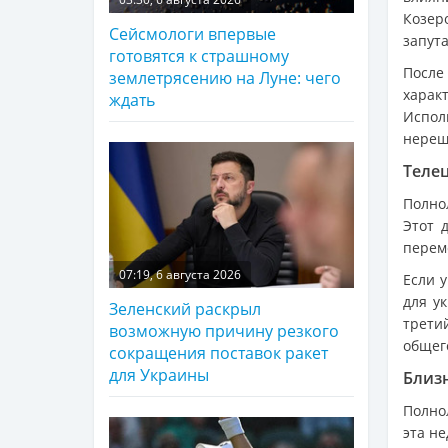
Козер
Сейсмологи впервые
запут
готовятся к страшному
После
землетрясению на Луне: чего
характ
ждать
Испол
нереш
Теле
Полно
Этот 
перем
07:19, 6 августа 2026
Если 
для у
Зеленский раскрыл
трети
возможную причину резкого
общег
сокращения поставок ракет
для Украины
Близ
Полно
эта н