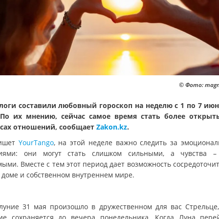
© Фото: magn
логи составили любовный гороскоп на неделю с 1 по 7 июн
 По их мнению, сейчас самое время стать более откры
сах отношений, сообщает
Zakon.kz
.
пишет
YourTango
, на этой неделе важно следить за эмоциона
иями: они могут стать слишком сильными, а чувства –
мыми. Вместе с тем этот период дает возможность сосредоточит
, доме и собственном внутреннем мире.
луние 31 мая произошло в дружественном для вас Стрельце,
ие сохраняется до вечера понедельника. Когда Луна пере