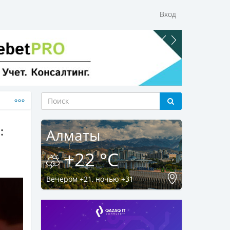
Вход
:
Алматы
+22 °C
Вечером +21, ночью +31