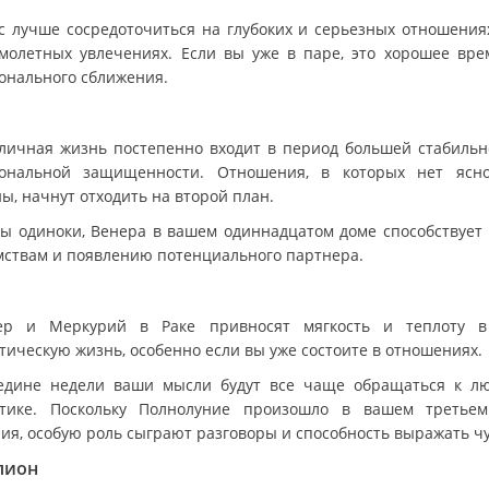
с лучше сосредоточиться на глубоких и серьезных отношениях
молетных увлечениях. Если вы уже в паре, это хорошее вре
онального сближения.
личная жизнь постепенно входит в период большей стабильн
ональной защищенности. Отношения, в которых нет ясн
ы, начнут отходить на второй план.
вы одиноки, Венера в вашем одиннадцатом доме способствует
мствам и появлению потенциального партнера.
р и Меркурий в Раке привносят мягкость и теплоту 
тическую жизнь, особенно если вы уже состоите в отношениях.
едине недели ваши мысли будут все чаще обращаться к л
тике. Поскольку Полнолуние произошло в вашем третье
ия, особую роль сыграют разговоры и способность выражать чу
пион