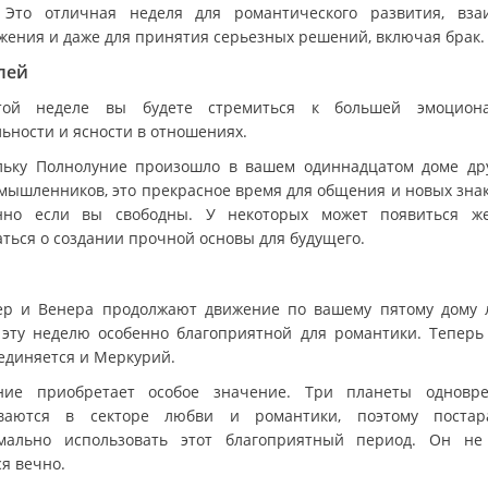
 Это отличная неделя для романтического развития, вза
жения и даже для принятия серьезных решений, включая брак.
лей
той неделе вы будете стремиться к большей эмоциона
льности и ясности в отношениях.
льку Полнолуние произошло в вашем одиннадцатом доме др
мышленников, это прекрасное время для общения и новых знак
нно если вы свободны. У некоторых может появиться ж
аться о создании прочной основы для будущего.
ы
р и Венера продолжают движение по вашему пятому дому 
 эту неделю особенно благоприятной для романтики. Теперь
единяется и Меркурий.
ие приобретает особое значение. Три планеты одновр
ваются в секторе любви и романтики, поэтому постар
мально использовать этот благоприятный период. Он не
я вечно.