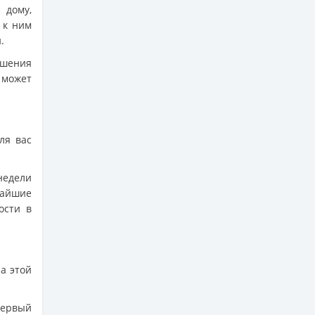
 дому,
 к ним
.
ошения
 может
ля вас
недели
жайшие
ости в
а этой
первый