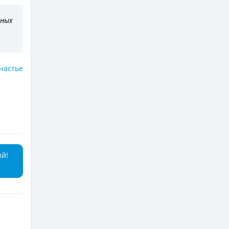
нных
частье
ий!