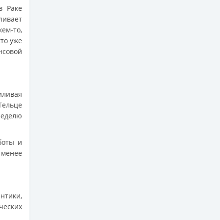
в Раке
ивает
кем-то,
кто уже
совой
иливая
Тельце
еделю
боты и
 менее
нтики,
ческих