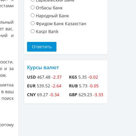
естами
Отбасы банк
Народный Банк
альный
Фридом Банк Казахстан
ет вас.
Kaspi Bank
аний и
зости.
Курсы валют
о и за
ом.
USD
467.48
-2.37
KGS
5.35
-0.02
риятна
EUR
539.52
-2.64
RUB
5.73
-0.05
 в ваш
CNY
69.27
-0.34
GBP
629.23
-3.33
 поиск
оэтому