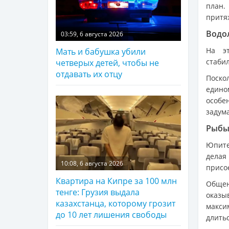
план.
притя
Водо
03:59, 6 августа 2026
На э
Мать и бабушка убили
стаби
четверых детей, чтобы не
отдавать их отцу
Поско
едино
особе
задум
Рыб
Юпите
делая
10:08, 6 августа 2026
присо
Квартира на Кипре за 100 млн
Общен
тенге: Грузия выдала
оказы
казахстанца, которому грозит
макси
до 10 лет лишения свободы
длитьс