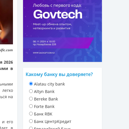
ific.com
я 2026
тыми в
Какому банку вы доверяете?
льными
Alatau city bank
 легко
Altyn Bank
ься на
Bereke Bank
Forte Bank
Банк RBK
Банк ЦентрКредит
 и его
йдет в
Евразийский Банк