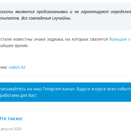
оскопы являются предсказаниями и не гарантируют определе
ультатов. Все совпадения случайны.
 стали известны знаки зодиака, на которых свалится
большое с
жайшее время.
ник:
zakon.kz
писывайтесь на наш Telegram-канал. Будьте в курсе всех событ
работаем для Вас!
те также:
6 августа 2026