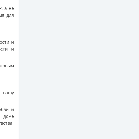
, а не
мя для
ости и
ости и
 новым
в вашу
юбви и
м доме
вства.