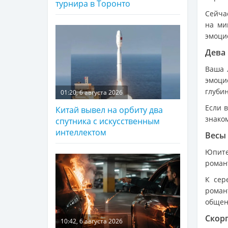
турнира в Торонто
Сейча
на ми
эмоци
Дева
Ваша 
эмоци
глубин
01:20, 6 августа 2026
Если 
Китай вывел на орбиту два
знако
спутника с искусственным
интеллектом
Весы
Юпите
роман
К сер
роман
общен
Скор
10:42, 6 августа 2026