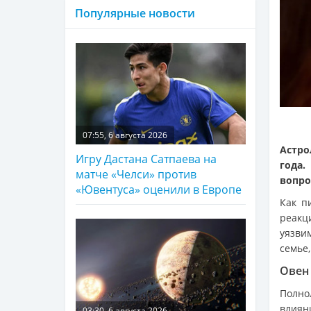
Популярные новости
07:55, 6 августа 2026
Астро
Игру Дастана Сатпаева на
года.
матче «Челси» против
вопро
«Ювентуса» оценили в Европе
Как 
реакц
уязви
семье
Овен
Полно
влиян
03:30, 6 августа 2026