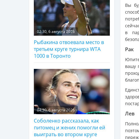
Вы бу
спос
потреб
сейчас
02:30, 6 августа 2026
в па
безоп
Рыбакина отвоевала место в
третьем круге турнира WTA
Рак
1000 в Торонто
Юпите
вашу 
прох
благо
Единс
здоро
поста
04:30, 6 августа 2026
Лев
Соболенко рассказала, как
Полно
питомец и жених помогли ей
поэто
выиграть во втором круге
переж