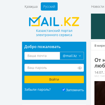
Қазақша
Русский
Новост
Казахстанский портал
электронного сервиса
В мире
Добро пожаловать
@mail.kz
От 
люб
14:07,
MKZ: 1548
Забыли пароль?
Запомнить