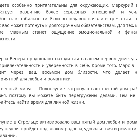
дете особенно притягательны для окружающих. Меркурий 
обствует развитию более серьезных отношений и усил
ность в стабильности. Если вы недавно начали встречаться с 
 вас может потянуть к долгосрочным обязательствам. Для тех, 
ре, главным станет ощущение эмоциональной и финан
асности.
р и Венера продолжают находиться в вашем первом доме, ус
привлекательность и уверенность в себе. Кроме того, Марс в 
одит через ваш восьмой дом близости, что делает н
приятной для любви и романтики.
твенный минус – Полнолуние затронуло ваш шестой дом ра
вья, поэтому вы можете быть перегружены делами. Тем не
райтесь найти время для личной жизни.
луние в Стрельце активировало ваш пятый дом любви и рома
му неделя пройдет под знаком радости, удовольствия и романти
иваний.