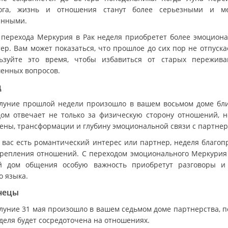
ога, жизнь и отношения станут более серьезными и м
анными.
 перехода Меркурия в Рак неделя приобретет более эмоцион
ер. Вам может показаться, что прошлое до сих пор не отпуска
ьзуйте это время, чтобы избавиться от старых пережив
енных вопросов.
ц
луние прошлой недели произошло в вашем восьмом доме бли
дом отвечает не только за физическую сторону отношений, н
ены, трансформации и глубину эмоциональной связи с партнер
у вас есть романтический интерес или партнер, неделя благоп
крепления отношений. С переходом эмоционального Меркурия
й дом общения особую важность приобретут разговоры и
о языка.
нецы
луние 31 мая произошло в вашем седьмом доме партнерства, п
еделя будет сосредоточена на отношениях.