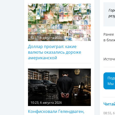
Гор
рез
Ранее
12:17, 6 августа 2026
в бли
Доллар проиграл: какие
валюты оказались дороже
американской
Источ
Под
Мы 
10:23, 6 августа 2026
Читай
Конфисковали Гелендваген,
08:55, 