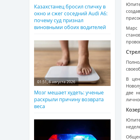
Юпите
Казахстанец бросил спичку в
созда
окно и сжег соседний Audi A6:
присо
почему суд признал
виновными обоих водителей
Марс 
стано
прово
Стре
Полно
своео
В цен
01:51, 6 августа 2026
Новол
Мозг мешает худеть: ученые
две н
раскрыли причину возврата
лично
веса
Козе
Юпите
недел
Общен