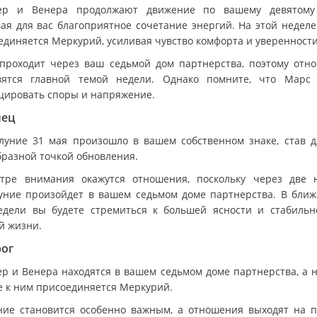
р и Венера продолжают движение по вашему девятому
вая для вас благоприятное сочетание энергий. На этой неделе
единяется Меркурий, усиливая чувство комфорта и уверенности
проходит через ваш седьмой дом партнерства, поэтому отн
вятся главной темой недели. Однако помните, что Марс
цировать споры и напряжение.
лец
луние 31 мая произошло в вашем собственном знаке, став д
бразной точкой обновления.
тре внимания окажутся отношения, поскольку через две 
уние произойдет в вашем седьмом доме партнерства. В бли
едели вы будете стремиться к большей ясности и стабильн
й жизни.
рог
р и Венера находятся в вашем седьмом доме партнерства, а н
е к ним присоединяется Меркурий.
ие становится особенно важным, а отношения выходят на 