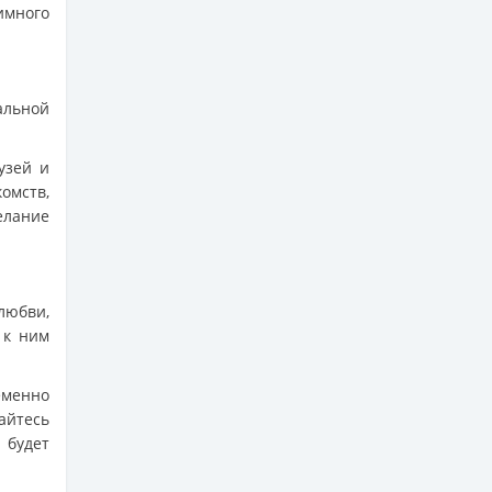
имного
льной
узей и
омств,
елание
любви,
 к ним
еменно
айтесь
 будет