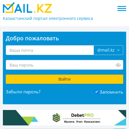
Казахстанский портал
электронного сервиса
Добро пожаловать
@mail.kz
Забыли пароль?
Запомнить