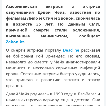
Американская актриса и актриса
озвучивания Дэвей Чейз, известная по
фильмам Лило и Стич и Звонок, скончалась
в возрасте 35 лет. По данным СМИ,
причиной смерти стали осложнения,
вызванные менингитом, сообщает
Zakon.kz
.
О смерти актрисы порталу
Deadline
рассказал
ее бойфренд Рой Эрнандес. По его словам,
незадолго до смерти у Чейз диагностировали
менингит и несколько серьезных инфекций
крови. Состояние актрисы быстро ухудшилось,
что привело к развитию сепсиса и отказу
органов.
Дэвей Чейз родилась в 1990 году в Лас-Вегас и
начала актерскую карьеру еще в детстве. Она
снималась в популярных телесериалах, а