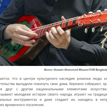
Фото: Hossain Ahammod Masum/IOM Banglade
ается, что в центре культурного наследия рохинья люди, к
ятельства вынудили покинуть свои дома, бережно собирают, хр
ся друг с другом национальными элементами искусств
азывают молодежи истории своего народа, играют на традиц
альных инструментах и даже создают их, находясь в неп
иях временного поселения.