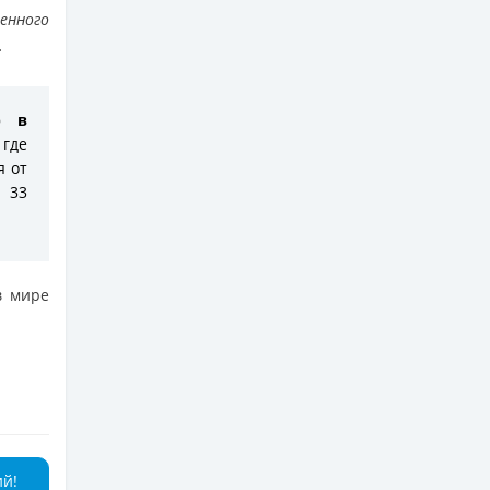
нного
.
р в
 где
я от
 33
в мире
ий!