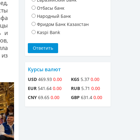
ед,
Отбасы банк
сты
Народный Банк
афа
Фридом Банк Казахстан
вцы
ь и
Kaspi Bank
ов,
лла
 из
Курсы валют
USD
469.93
0.00
KGS
5.37
0.00
EUR
541.64
0.00
RUB
5.71
0.00
CNY
69.65
0.00
GBP
631.4
0.00