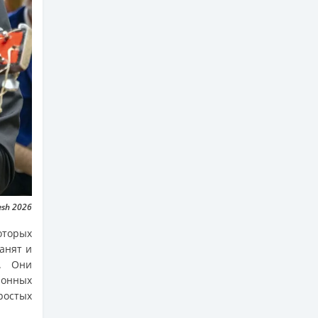
sh 2026
оторых
анят и
а. Они
ионных
ростых