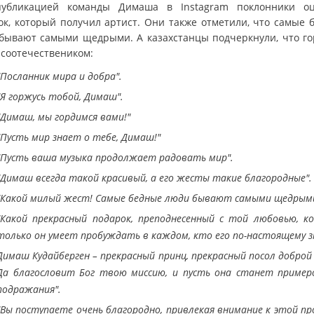
убликацией команды Димаша в Instagram поклонники о
ок, который получил артист. Они также отметили, что самые 
бывают самыми щедрыми. А казахстанцы подчеркнули, что го
 соотечествеником:
"Посланник мира и добра".
"Я горжусь тобой, Димаш".
"Димаш, мы гордимся вами!"
"Пусть мир знает о тебе, Димаш!"
"Пусть ваша музыка продолжает радовать мир".
"Димаш всегда такой красивый, а его жесты такие благородные".
"Какой милый жест! Самые бедные люди бывают самыми щедрыми
"Какой прекрасный подарок, преподнесенный с той любовью, к
только он умеет пробуждать в каждом, кто его по-настоящему з
Димаш Кудайберген – прекрасный принц, прекрасный посол доброй 
Да благословит Бог твою миссию, и пусть она станет пример
подражания".
"Вы поступаете очень благородно, привлекая внимание к этой п