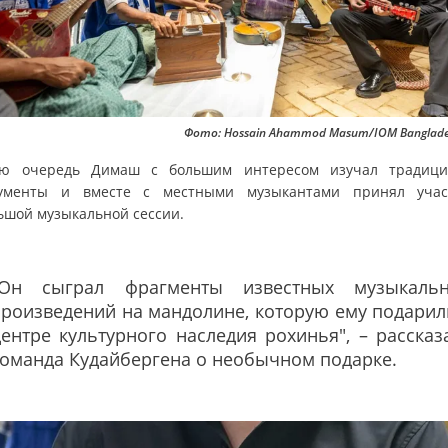
Фото: Hossain Ahammod Masum/IOM Banglade
ю очередь Димаш с большим интересом изучал традиц
ументы и вместе с местными музыкантами принял уча
ьшой музыкальной сессии.
"Он сыграл фрагменты известных музыкаль
роизведений на мандолине, которую ему подарил
ентре культурного наследия рохинья", – рассказ
оманда Кудайбергена о необычном подарке.