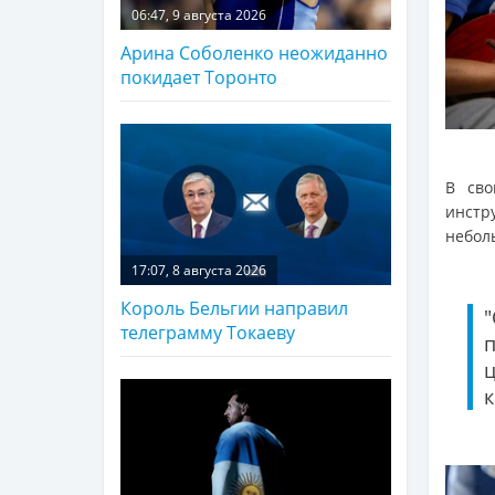
06:47, 9 августа 2026
Арина Соболенко неожиданно
покидает Торонто
В сво
инстр
небол
17:07, 8 августа 2026
Король Бельгии направил
телеграмму Токаеву
п
ц
к