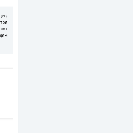
ев,
отря
ают
юдям