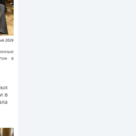
sh 2026
ионные
стие в
ных
и в
ала