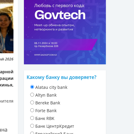
sh 2026
тарной
Какому банку вы доверяете?
грации
инья,
Alatau city bank
Altyn Bank
нителя
Bereke Bank
Forte Bank
Банк RBK
Банк ЦентрКредит
ана
Евразийский Банк