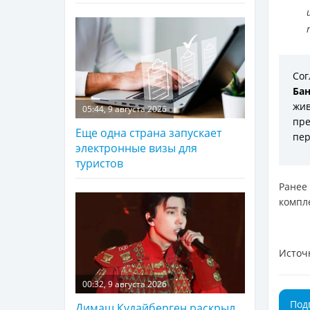
Со
Ба
жив
05:44, 9 августа 2026
пр
Еще одна страна запускает
пер
электронные визы для
туристов
Ранее
компл
Источ
00:32, 9 августа 2026
Под
Димаш Кудайберген раскрыл