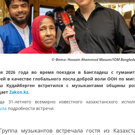
© Фото: Hossain Ahammod Masum/IOM Banglade
я 2026 года во время поездки в Бангладеш с гумани
ей в качестве глобального посла доброй воли ООН по ми
ш Кудайберген встретился с музыкантами общины рох
щает
Zakon.kz
.
да 31-летнего всемирно известного казахстанского испол
ыла
подробности встречи:
"Группа музыкантов встречала гостя из Казахст