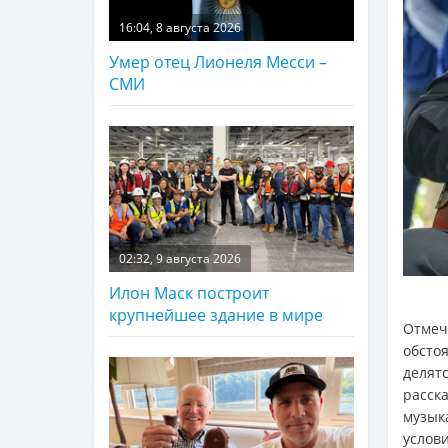
16:04, 8 августа 2026
Умер отец Лионеля Месси –
СМИ
02:32, 9 августа 2026
Илон Маск построит
крупнейшее здание в мире
Отмеч
обсто
делят
расск
музык
услов