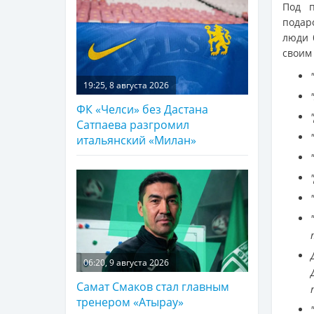
Под п
подар
люди 
своим
19:25, 8 августа 2026
ФК «Челси» без Дастана
Сатпаева разгромил
итальянский «Милан»
06:20, 9 августа 2026
Самат Смаков стал главным
тренером «Атырау»