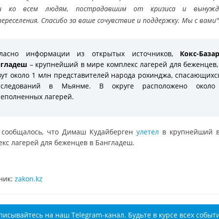
и ко всем людям, пострадавшим от кризиса и вынужде
переселения. Спасибо за ваше сочувствие и поддержку. Мы с вами"
гласно информации из открытых источников,
Кокс-База
нгладеш
– крупнейший в мире комплекс лагерей для беженцев,
ут около 1 млн представителей народа рохинджа, спасающихс
еследований в Мьянме. В округе расположено около
еполненных лагерей.
 сообщалось, что Димаш Кудайберген
улетел
в крупнейший 
екс лагерей для беженцев в Бангладеш.
ник:
zakon.kz
писывайтесь на наш Telegram-канал. Будьте в курсе всех событ