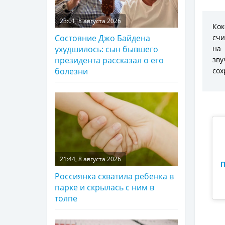
23:01, 8 августа 2026
Ко
счи
Состояние Джо Байдена
на
ухудшилось: сын бывшего
зву
президента рассказал о его
сох
болезни
21:44, 8 августа 2026
П
Россиянка схватила ребенка в
парке и скрылась с ним в
толпе