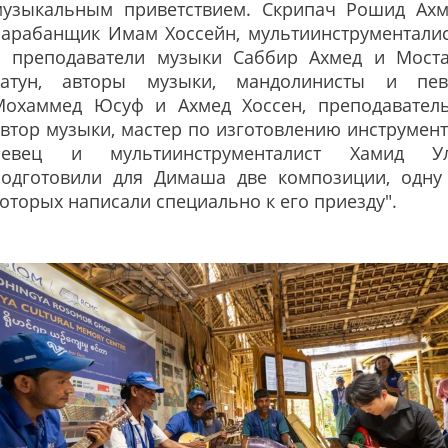
музыкальным приветствием. Скрипач Рошид Ахм
барабанщик Имам Хоссейн, мультиинструментали
и преподаватели музыки Саббир Ахмед и Мост
Хатун, авторы музыки, мандолинисты и пе
Мохаммед Юсуф и Ахмед Хоссен, преподавател
втор музыки, мастер по изготовлению инструмент
певец и мультиинструменталист Хамид У
подготовили для Димаша две композиции, одну
оторых написали специально к его приезду".