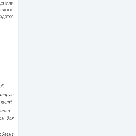
ценили
бедные
рдятся
".
оторую
нает".
воли...
ом для
роблеме