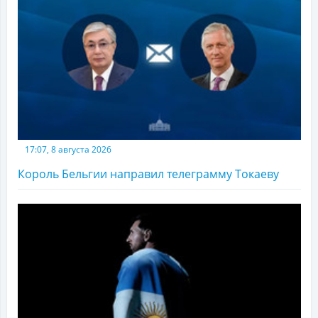
17:07, 8 августа 2026
Король Бельгии направил телеграмму Токаеву