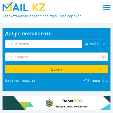
Казахстанский портал
электронного сервиса
Добро пожаловать
@mail.kz
Забыли пароль?
Запомнить