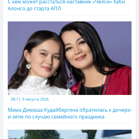
С кем может расстаться наставник «Челси» Хаби
Алонсо до старта АПЛ
08:11, 9 августа 2026
Мама Димаша Кудайбергена обратилась к дочери
и зятю по случаю семейного праздника