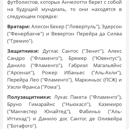
футболистов, которых Анчелотти берет с собой
на будущий мундиаль, то они находятся в
следующем порядке:
Вратари:
Алисон Бекер ("Ливерпуль"), Эдерсон
("Фенербахче") и Вевертон Перейра да Силва
("Гремио").
Защитники:
Дуглас Сантос ("Зенит"), Алекс
Сандро ("Фламенго"), Бремер ("Ювентус"),
Данило ("Фламенго"), Габриэл Магальяйнс
("Арсенал"), Рожер Ибаньес ("Аль-Ахли"),
Перейра Лео ("Фламенго"), Маркиньос (ПСЖ) и
Уэсли Франса ("Рома").
Полузащитники:
Лукас Пакета ("Фламенго"),
Бруно Гимарайнс ("Ньюкасл"), Каземиро
("Манчестер Юнайтед"), Фабиньо ("Аль-
Иттихад") и Данило дос Сантос де Оливейра
("Ботафого").