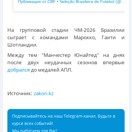
П
убликация от CBF • Seleção Brasileira de Futebol (@brasil)
На групповой стадии ЧМ-2026 Бразилии
сыграет с командами Марокко, Гаити и
Шотландии.
Между тем "Манчестер Юнайтед" на днях
после двух неудачных сезонов впервые
добрался
до медалей АПЛ.
Источник:
zakon.kz
Подписывайтесь на наш Telegram-канал. Будьте в
курсе всех событий!
Мы работаем для Вас!