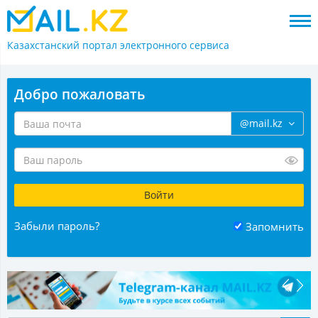
Казахстанский портал
электронного сервиса
Добро пожаловать
@mail.kz
Забыли пароль?
Запомнить