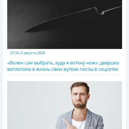
23:54, 6 августа 2026
«Волен сам выбрать, куда я воткну нож»: девушка
воплотила в жизнь свои жуткие посты в соцсетях