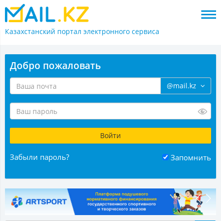
Казахстанский портал
электронного сервиса
Добро пожаловать
@mail.kz
Забыли пароль?
Запомнить