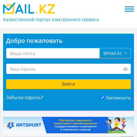
Казахстанский портал
электронного сервиса
Добро пожаловать
@mail.kz
Забыли пароль?
Запомнить