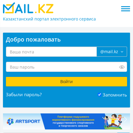
Казахстанский портал
электронного сервиса
Добро пожаловать
@mail.kz
Забыли пароль?
Запомнить