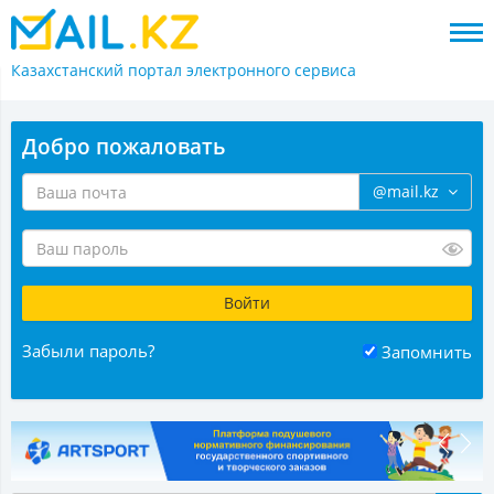
Казахстанский портал
электронного сервиса
Добро пожаловать
@mail.kz
Забыли пароль?
Запомнить