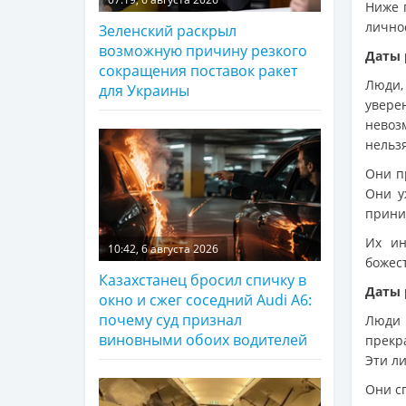
Ниже 
лично
Зеленский раскрыл
возможную причину резкого
Даты 
сокращения поставок ракет
Люди,
для Украины
увере
невоз
нельзя
Они п
Они у
прини
Их ин
10:42, 6 августа 2026
божес
Казахстанец бросил спичку в
Даты 
окно и сжег соседний Audi A6:
почему суд признал
Люди 
виновными обоих водителей
прекр
Эти л
Они с