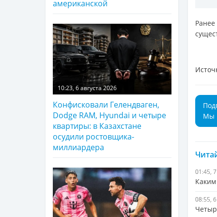
американской
Ране
сущес
Источ
10:23, 6 августа 2026
Конфисковали Гелендваген,
Под
Dodge RAM, Hyundai и четыре
Мы 
квартиры: в Казахстане
осудили ростовщика-
миллиардера
Читай
01:45, 
Каким
08:55, 
Четыр