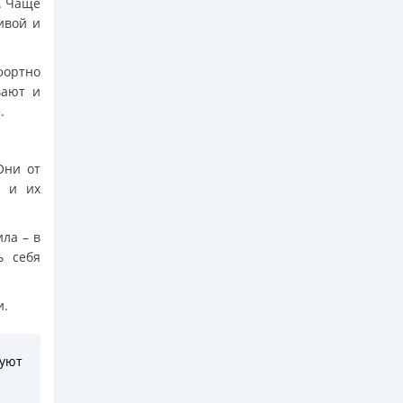
. Чаще
ивой и
фортно
вают и
.
Они от
, и их
ила – в
ь себя
и.
уют