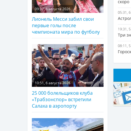
скоро
09:37, 6 августа 2026
05:31, 
Астро
Лионель Месси забил свои
первые голы после
19:31, 
чемпионата мира по футболу
Три з
08:11, 
Гороск
10:51, 6 августа 2026
25 000 болельщиков клуба
«Трабзонспор» встретили
Салаха в аэропорту