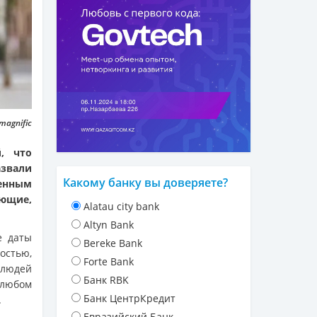
magnific
, что
азвали
Какому банку вы доверяете?
енным
ющие,
Alatau city bank
Altyn Bank
е даты
Bereke Bank
остью,
Forte Bank
 людей
Банк RBK
 любом
Банк ЦентрКредит
.
Евразийский Банк