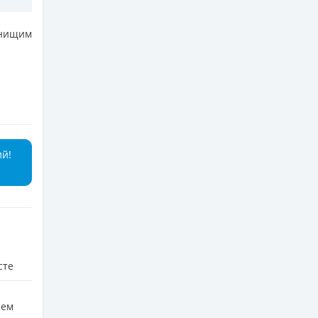
ищим
ий!
сте
сем