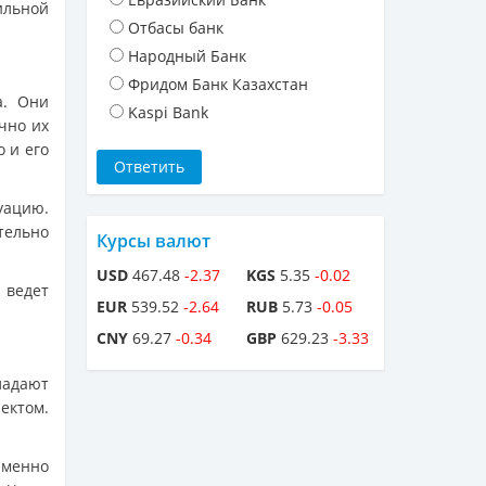
ильной
Отбасы банк
Народный Банк
Фридом Банк Казахстан
а. Они
Kaspi Bank
чно их
 и его
уацию.
тельно
Курсы валют
USD
467.48
-2.37
KGS
5.35
-0.02
 ведет
EUR
539.52
-2.64
RUB
5.73
-0.05
CNY
69.27
-0.34
GBP
629.23
-3.33
ладают
ектом.
именно