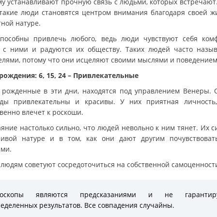
му устанавливают прочную связь с людьми, которых встречают
 такие люди становятся центром внимания благодаря своей ж
тной натуре.
пособны привлечь любого, ведь люди чувствуют себя ком
 с ними и радуются их обществу. Таких людей часто назы
елями, потому что они исцеляют своими мыслями и поведением
рождения: 6, 15, 24 – Привлекательные
 рожденные в эти дни, находятся под управлением Венеры. 
ды привлекательны и красивы. У них приятная личность
венно влечет к роскоши.
яние настолько сильно, что людей невольно к ним тянет. Их с
ливой натуре и в том, как они дают другим почувствоват
ми.
 людям советуют сосредоточиться на собственной самоценност
роскопы являются предсказаниями и не гарантир
еделенных результатов. Все совпадения случайны.