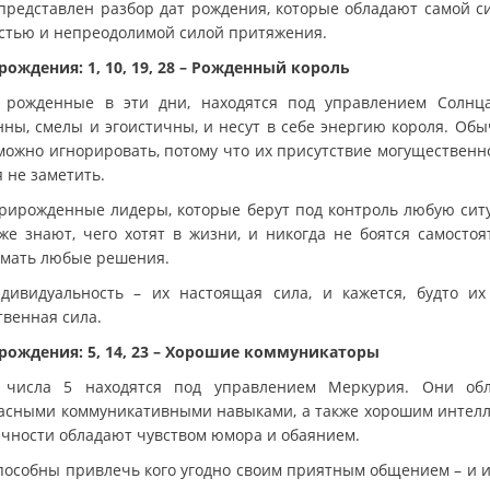
представлен разбор дат рождения, которые обладают самой с
стью и непреодолимой силой притяжения.
рождения: 1, 10, 19, 28 – Рожденный король
 рожденные в эти дни, находятся под управлением Солнц
нны, смелы и эгоистичны, и несут в себе энергию короля. Обы
можно игнорировать, потому что их присутствие могущественно
 не заметить.
рирожденные лидеры, которые берут под контроль любую сит
же знают, чего хотят в жизни, и никогда не боятся самостоя
мать любые решения.
дивидуальность – их настоящая сила, и кажется, будто их
твенная сила.
рождения: 5, 14, 23 – Хорошие коммуникаторы
числа 5 находятся под управлением Меркурия. Они об
асными коммуникативными навыками, а также хорошим интелл
ичности обладают чувством юмора и обаянием.
пособны привлечь кого угодно своим приятным общением – и 