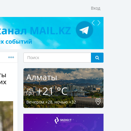
Вход
ты
Алматы
их
+21 °C
Вечером +28, ночью +32