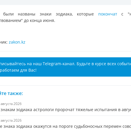
е были названы знаки зодиака, которые
покончат
с "н
твованием" до конца июня.
ник:
zakon.kz
писывайтесь на наш Telegram-канал. Будьте в курсе всех событ
работаем для Вас!
те также:
7 августа 2026
 знакам зодиака астрологи пророчат тяжелые испытания в авгу
6 августа 2026
е знака зодиака окажутся на пороге судьбоносных перемен сов