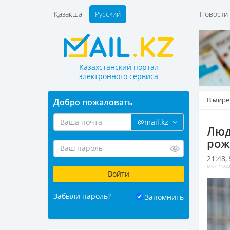
Қазақша
Русский
Новост
Казахстанский портал
электронного сервиса
В мире
Добро пожаловать
@mail.kz
Люд
рож
21:48,
MKZ: 1554
Забыли пароль?
Запомнить