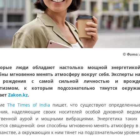
© Фото: 
торые люди обладают настолько мощной энергетикой
бны мгновенно менять атмосферу вокруг себя. Эксперты н
 рождения с самой сильной личностью и врожд
етизмом, к которым подсознательно тянутся окружа
ает
Zakon.kz
.
ние
The Times of India
пишет, что существуют определенны
ния, наделяющие своих носителей особой духовной ведом
твенной аурой и мощными вибрациями. Энергетика таких
ется священной: они способны мгновенно менять атмосферу в
ранстве, а окружающих к ним тянет на подсознательном уровне