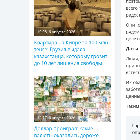
поэто
всего
радос
Они с
рядом
10:08, 6 августа 2026
целит
Квартира на Кипре за 100 млн
Даты 
тенге: Грузия выдала
казахстанца, которому грозит
Люди,
до 10 лет лишения свободы
приро
естест
Их оба
забот
ценны
Таким
12:17, 6 августа 2026
Го
Доллар проиграл: какие
опр
валюты оказались дороже