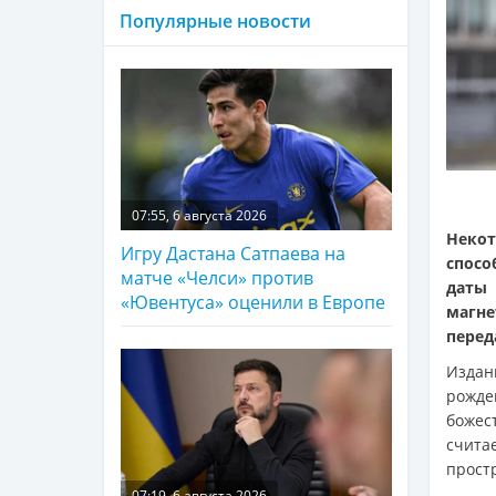
Популярные новости
07:55, 6 августа 2026
Неко
Игру Дастана Сатпаева на
спосо
матче «Челси» против
даты
«Ювентуса» оценили в Европе
магн
перед
Изда
рожде
божес
счита
прост
07:19, 6 августа 2026