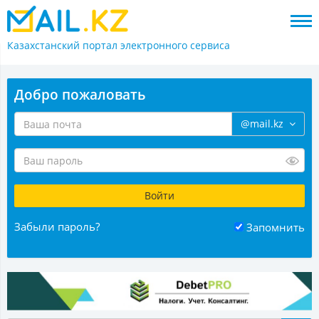
Казахстанский портал
электронного сервиса
Добро пожаловать
@mail.kz
Забыли пароль?
Запомнить