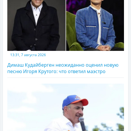
13:31, 7 августа 2026
Димаш Кудайберген неожиданно оценил новую
песню Игоря Крутого: что ответил маэстро