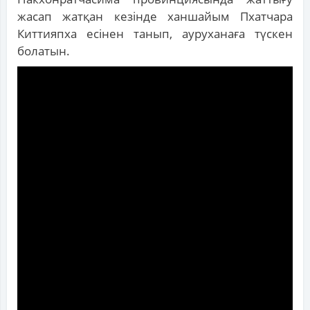
жасап жатқан кезінде ханшайым Пхатчара
Киттияпха есінен танып, ауруханаға түскен
болатын.