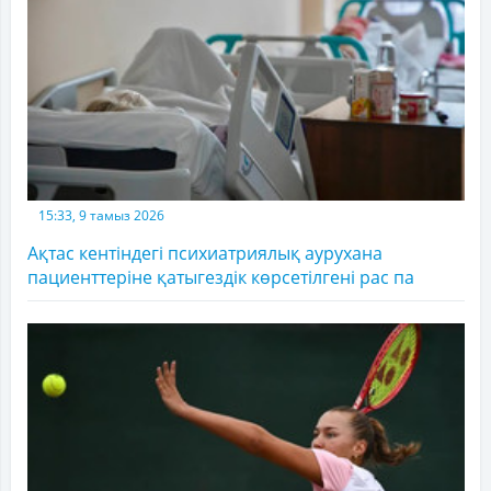
15:33, 9 тамыз 2026
Ақтас кентіндегі психиатриялық аурухана
пациенттеріне қатыгездік көрсетілгені рас па