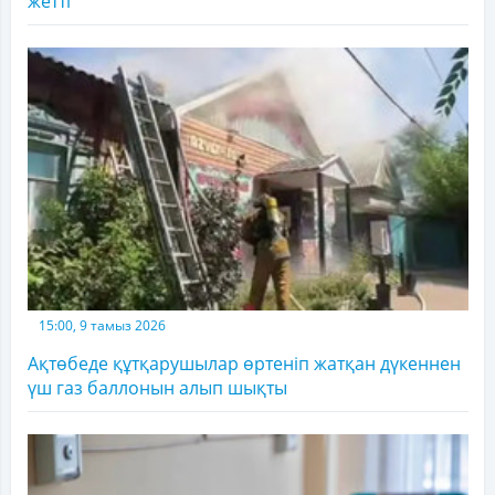
жетті
15:00, 9 тамыз 2026
Ақтөбеде құтқарушылар өртеніп жатқан дүкеннен
үш газ баллонын алып шықты