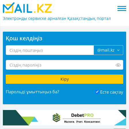
Электронды сервиске арналған
Қазақстандық портал
Қош келдіңіз
@mail.kz
Парольді ұмыттыңыз ба?
Есте сақтау