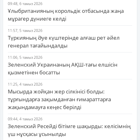
09:48, 6 тамыз 2026
Ұлыбританияның корольдік отбасында жаңа
мұрагер дүниеге келді
11:57, 5 тамыз 2026
Түркияның Әуе күштерінде алғаш рет әйел
генерал тағайындалды
11:06, 5 тамыз 2026
Зеленский Украинаның АҚШ-тағы елшісін
қызметінен босатты
11:25, 4 тамыз 2026
Мысырда жойқан жер сілкінісі болды:
тұрғындарға зақымданған ғимараттарға
жақындамауға кеңес берілді
09:44, 4 тамыз 2026
Зеленский Ресейді бітімге шақырды: келісімнің
үш нұсқасы ұсынылды