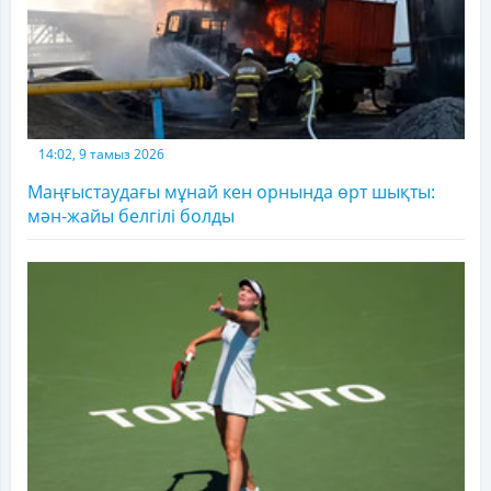
14:02, 9 тамыз 2026
Маңғыстаудағы мұнай кен орнында өрт шықты:
мән-жайы белгілі болды