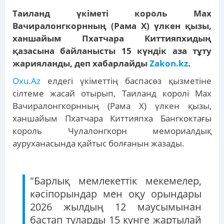
Таиланд үкіметі король Мах
Вачиралонгкорнның (Рама Х) үлкен қызы,
ханшайым Пхатчара Киттияпхидың
қазасына байланысты 15 күндік аза тұту
жарияланды, деп хабарлайды
Zakon.kz
.
Oxu.Az
елдегі үкіметтің баспасөз қызметіне
сілтеме жасай отырып, Таиланд королі Мах
Вачиралонгкорнның (Рама Х) үлкен қызы,
ханшайым Пхатчара Киттияпха Бангкоктағы
король Чулалонгкорн мемориалдық
ауруханасында қайтыс болғанын жазады.
"Барлық мемлекеттік мекемелер,
кәсіпорындар мен оқу орындары
2026 жылдың 12 маусымынан
бастап туларды 15 күнге жартылай