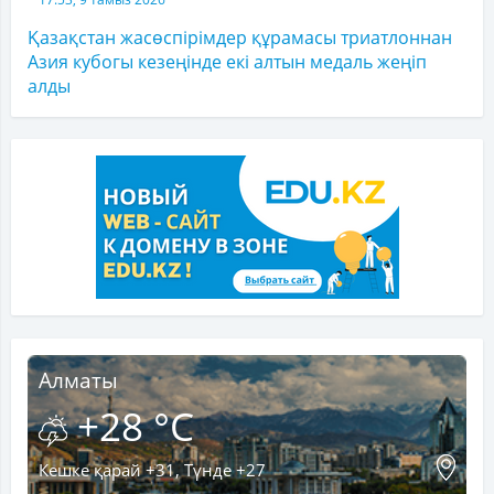
Қазақстан жасөспірімдер құрамасы триатлоннан
Азия кубогы кезеңінде екі алтын медаль жеңіп
алды
Алматы
+28 °C
Кешке қарай +31, Түнде +27