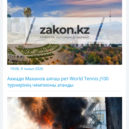
19:06, 9 тамыз 2026
Ахмади Маханов алғаш рет World Tennis J100
турнирінің чемпионы атанды