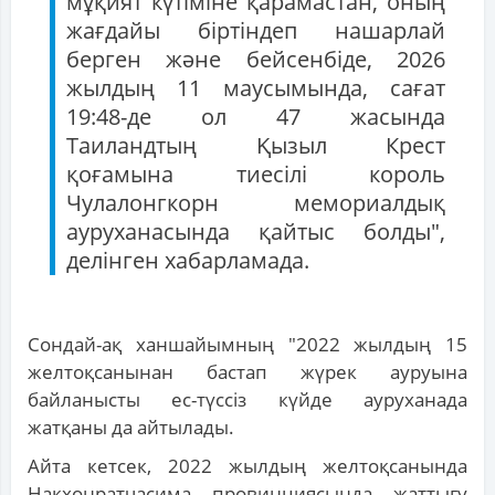
мұқият күтіміне қарамастан, оның
жағдайы біртіндеп нашарлай
берген және бейсенбіде, 2026
жылдың 11 маусымында, сағат
19:48-де ол 47 жасында
Таиландтың Қызыл Крест
қоғамына тиесілі король
Чулалонгкорн мемориалдық
ауруханасында қайтыс болды",
делінген хабарламада.
Сондай-ақ ханшайымның "2022 жылдың 15
желтоқсанынан бастап жүрек ауруына
байланысты ес-түссіз күйде ауруханада
жатқаны да айтылады.
Айта кетсек, 2022 жылдың желтоқсанында
Накхонратчасима провинциясында жаттығу