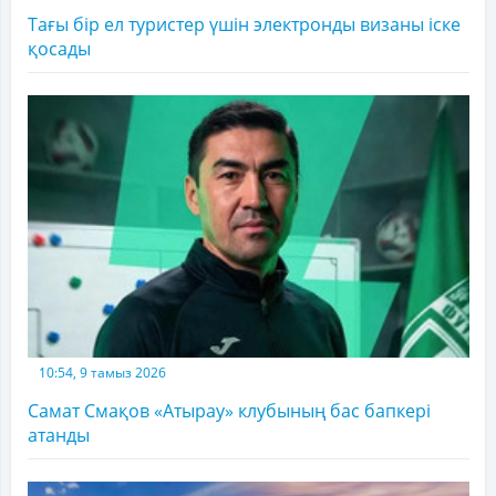
Тағы бір ел туристер үшін электронды визаны іске
қосады
10:54, 9 тамыз 2026
Самат Смақов «Атырау» клубының бас бапкері
атанды