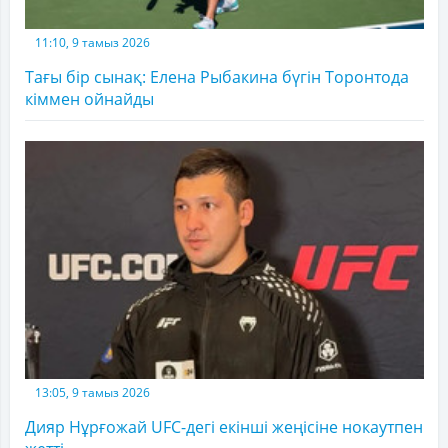
11:10, 9 тамыз 2026
Тағы бір сынақ: Елена Рыбакина бүгін Торонтода
кіммен ойнайды
13:05, 9 тамыз 2026
Дияр Нұрғожай UFC-дегі екінші жеңісіне нокаутпен