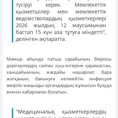
түсіруі керек. Мемлекеттік
қызметшілер мен мемлекеттік
ведомстволардың қызметкерлері
2026 жылдың 12 маусымынан
бастап 15 күн аза тұтуға міндетті",
делінген ақпаратта.
Мамыр айында патша сарайының бюросы
дәрігерлердің салған күш-жігеріне қарамастан,
ханшайымның жағдайы нашарлап бара
жатқанын, бағынуға келмейтін инфекция
өмірлік маңызды органдардың жұмысын бұзуда
екенін хабарлаған болатын.
"Медициналық қызметкерлердің