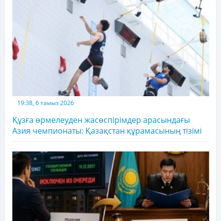
19:38, 6 тамыз 2026
Құзға өрмелеуден жасөспірімдер арасындағы
Азия чемпионаты: Қазақстан құрамасының тізімі