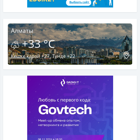
Алматы
+33 °C
Кешке қарай +27, Түнде +22