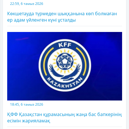
22:59, 6 тамыз 2026
Көкшетауда түрмеден шыққанына көп болмаған
ер адам үйленген күні ұсталды
18:45, 6 тамыз 2026
ҚФФ Қазақстан құрамасының жаңа бас бапкерінің
есімін жарияламақ