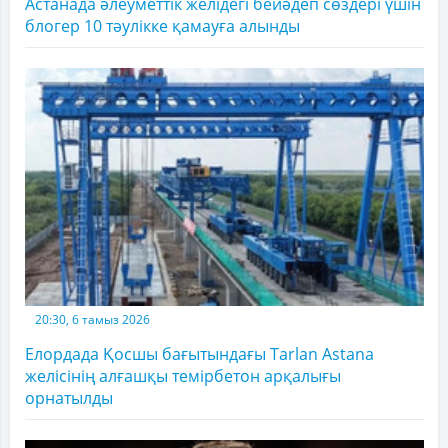
Астанада әлеуметтік желідегі бейәдеп сөздері үшін
блогер 10 тәулікке қамауға алынды
20:30, 6 тамыз 2026
Елордада Қосшы бағытындағы Tarlan Astana
желісінің алғашқы темірбетон арқалығы
орнатылды