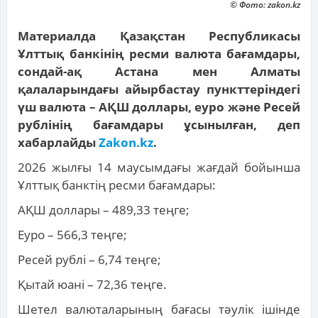
© Фото: zakon.kz
Материалда Қазақстан Республикасы
Ұлттық банкінің ресми валюта бағамдары,
сондай-ақ Астана мен Алматы
қалаларындағы айырбастау пункттеріндегі
үш валюта – АҚШ доллары, еуро және Ресей
рублінің бағамдары ұсынылған, деп
хабарлайды
Zakon.kz
.
2026 жылғы 14 маусымдағы жағдай бойынша
Ұлттық банктің ресми бағамдары:
АҚШ доллары – 489,33 теңге;
Еуро – 566,3 теңге;
Ресей рублі – 6,74 теңге;
Қытай юані – 72,36 теңге.
Шетел валюталарының бағасы тәулік ішінде