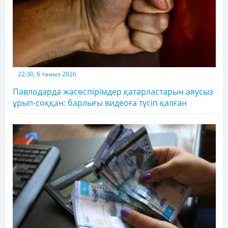
22:30, 6 тамыз 2026
Павлодарда жасөспірімдер қатарластарын аяусыз
ұрып-соққан: барлығы видеоға түсіп қалған