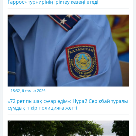
Гаррос» турнирінің іріктеу кезеңі өтеді
18:32, 6 тамыз 2026
«72 рет пышақ сұғар едім»: Нұрай Серікбай туралы
сұмдық пікір полицияға жетті