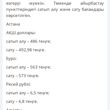
өзгеруі мүмкін. Төменде айырбастау
пункттеріндегі сатып алу және сату бағамдары
көрсетілген.
Астана
АҚШ доллары:
сатып алу – 486 теңге;
сату – 492,98 теңге.
Еуро:
сатып алу – 563 теңге;
сату – 573 теңге.
Ресей рублі:
сатып алу – 6,5 теңге;
сату – 6,8 теңге.
Алматы