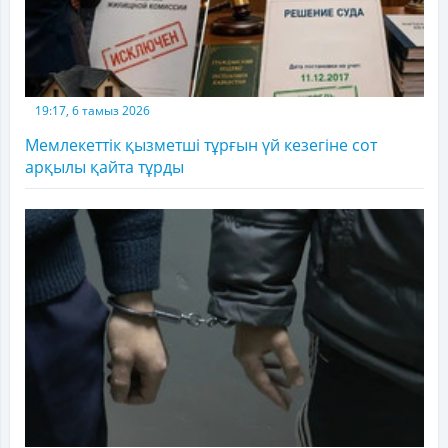
19:17, 6 тамыз 2026
Мемлекеттік қызметші тұрғын үй кезегіне сот
арқылы қайта тұрды