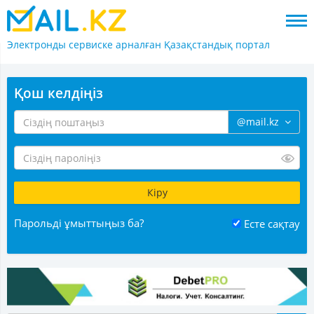
Электронды сервиске арналған
Қазақстандық портал
Қош келдіңіз
@mail.kz
Парольді ұмыттыңыз ба?
Есте сақтау