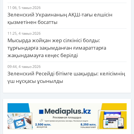
11:06, 5 тамыз 2026
Зеленский Украинаның АҚШ-тағы елшісін
қызметінен босатты
11:25, 4 тамыз 2026
Мысырда жойқан жер сілкінісі болды:
тұрғындарға зақымданған ғимараттарға
жақындамауға кеңес берілді
09:44, 4 тамыз 2026
Зеленский Ресейді бітімге шақырды: келісімнің
үш нұсқасы ұсынылды