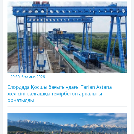
20:30, 6 тамыз 2026
Елордада Қосшы бағытындағы Tarlan Astana
желісінің алғашқы темірбетон арқалығы
орнатылды