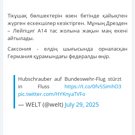
Тікұшақ бөлшектерін өзен бетінде қайықпен
жүрген ескекшілер кезіктірген. Мұның Дрезден
– Лейпциг А14 тас жолына жақын маң екені
айтылады.
Саксония - елдің шығысында орналасқан
Германия құрамындағы федералды өңір.
Hubschrauber auf Bundeswehr-Flug stürzt
in Fluss
https://t.co/0fv5SimhO3
pic.twitter.com/HYKnyaTVFo
— WELT (@welt)
July 29, 2025