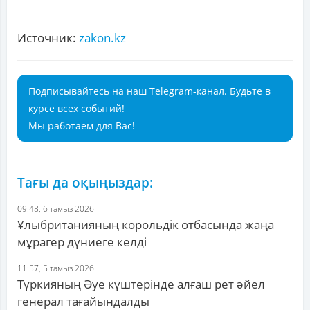
Источник:
zakon.kz
Подписывайтесь на наш Telegram-канал. Будьте в
курсе всех событий!
Мы работаем для Вас!
Тағы да оқыңыздар:
09:48, 6 тамыз 2026
Ұлыбританияның корольдік отбасында жаңа
мұрагер дүниеге келді
11:57, 5 тамыз 2026
Түркияның Әуе күштерінде алғаш рет әйел
генерал тағайындалды