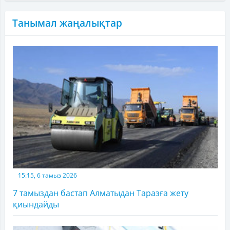
Танымал жаңалықтар
15:15, 6 тамыз 2026
7 тамыздан бастап Алматыдан Таразға жету
қиындайды