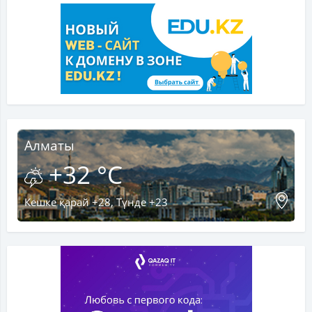
Алматы
+32 °C
Кешке қарай +28, Түнде +23