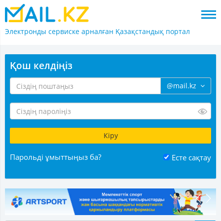
Электронды сервиске арналған
Қазақстандық портал
Қош келдіңіз
@mail.kz
Парольді ұмыттыңыз ба?
Есте сақтау