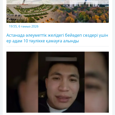
19:55, 6 тамыз 2026
Астанада әлеуметтік желідегі бейәдеп сөздері үшін
ер адам 10 тәулікке қамауға алынды