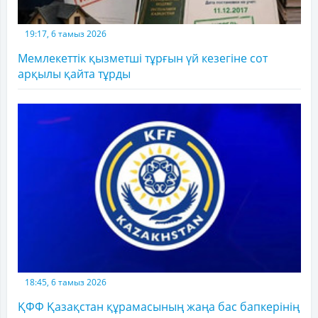
19:17, 6 тамыз 2026
Мемлекеттік қызметші тұрғын үй кезегіне сот
арқылы қайта тұрды
18:45, 6 тамыз 2026
ҚФФ Қазақстан құрамасының жаңа бас бапкерінің