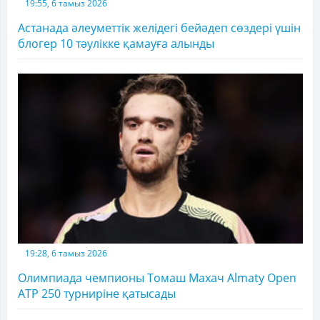
19:55, 6 тамыз 2026
Астанада әлеуметтік желідегі бейәдеп сөздері үшін
блогер 10 тәулікке қамауға алынды
19:28, 6 тамыз 2026
Олимпиада чемпионы Томаш Махач Almaty Open
ATP 250 турниріне қатысады