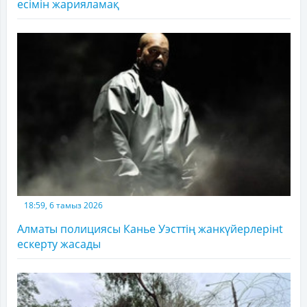
есімін жарияламақ
18:59, 6 тамыз 2026
Алматы полициясы Канье Уэсттің жанкүйерлерінt
ескерту жасады