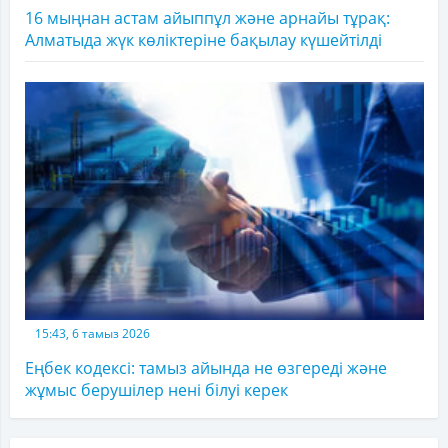
16 мыңнан астам айыппұл және арнайы тұрақ:
Алматыда жүк көліктеріне бақылау күшейтілді
15:43, 6 тамыз 2026
Еңбек кодексі: тамыз айында не өзгереді және
жұмыс берушілер нені білуі керек