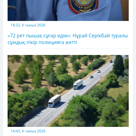
18:32, 6 тамыз 2026
«72 рет пышақ сұғар едім»: Нұрай Серікбай туралы
сұмдық пікір полицияға жетті
14:43, 6 тамыз 2026