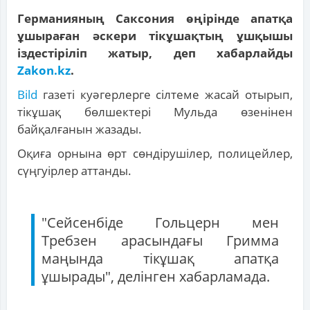
Германияның Саксония өңірінде апатқа
ұшыраған әскери тікұшақтың ұшқышы
іздестіріліп жатыр, деп хабарлайды
Zakon.kz
.
Bild
газеті куәгерлерге сілтеме жасай отырып,
тікұшақ бөлшектері Мульда өзенінен
байқалғанын жазады.
Оқиға орнына өрт сөндірушілер, полицейлер,
сүңгуірлер аттанды.
"Сейсенбіде Гольцерн мен
Требзен арасындағы Гримма
маңында тікұшақ апатқа
ұшырады", делінген хабарламада.