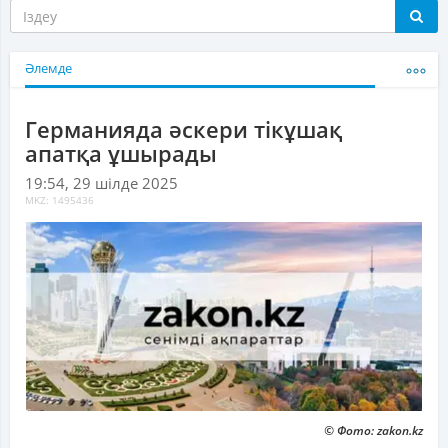
Әлемде
Германияда әскери тікұшақ
апатқа ұшырады
19:54, 29 шілде 2025
MKZ: 1495436
© Фото: zakon.kz