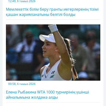
12:49, 6 тамыз 2026
Мемлекеттік білім беру гранты иегерлеренің тізімі
қашан жарияланатыны белгілі болды
09:58, 6 тамыз 2026
Елена Рыбакина WTA 1000 турнирінің үшінші
айналымына жолдама алды