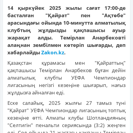
14 қыркүйек 2025 жылы сағат 17:00-де
басталған "Қайрат" пен "Ақтөбе"
арасындағы ойында 10-минутта алматылық
клубтың жұлдызды қақпашысы ауыр
жарақат алды. Темірлан Анарбековті
алаңнан зембілмен көтеріп шығарды, деп
хабарлайды
Zakon.kz
.
Қазақстан құрамасы мен "Қайраттың"
қақпашысы Темірлан Анарбеков бұған дейін
алматылық клубты УЕФА Чемпиондар
лигасының негізгі кезеңіне шығарып, нағыз
жұлдызға айналған еді.
Еске салайық, 2025 жылғы 27 тамыз түні
"Қайрат" УЕФА Чемпиондар лигасының топтық
кезеңіне өтті. Алматы клубы Шотландияның
"Селтигін" пенальти сериясында (3:2) жеңген
еді. Сол ойында 21 жастағы қақпашы Темірлан