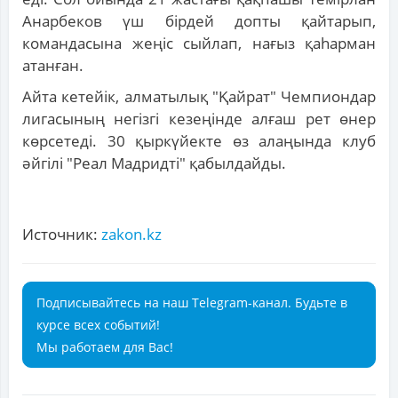
Анарбеков үш бірдей допты қайтарып,
командасына жеңіс сыйлап, нағыз қаhарман
атанған.
Айта кетейік, алматылық "Қайрат" Чемпиондар
лигасының негізгі кезеңінде алғаш рет өнер
көрсетеді. 30 қыркүйекте өз алаңында клуб
әйгілі "Реал Мадридті" қабылдайды.
Источник:
zakon.kz
Подписывайтесь на наш Telegram-канал. Будьте в
курсе всех событий!
Мы работаем для Вас!