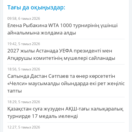
Тағы да оқыңыздар:
09:58, 6 тамыз 2026
Елена Рыбакина WTA 1000 турнирінің үшінші
айналымына жолдама алды
19:42, 5 тамыз 2026
2027 жылы Астанада УЕФА президенті мен
Атқарушы комитетінің мүшелері сайланады
18:56, 5 тамыз 2026
Сапында Дастан Сәтпаев та өнер көрсететін
«Челси» маусымалды ойындарда екі рет жеңіліс
тапты
18:29, 5 тамыз 2026
Қазақстан суға жүзуден АҚШ-тағы халықаралық
турнирде 17 медаль иеленді
12:27, 5 тамыз 2026