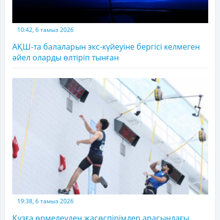
10:42, 6 тамыз 2026
АҚШ-та балаларын экс-күйеуіне бергісі келмеген
әйел оларды өлтіріп тынған
19:38, 6 тамыз 2026
Құзға өрмелеуден жасөспірімдер арасындағы