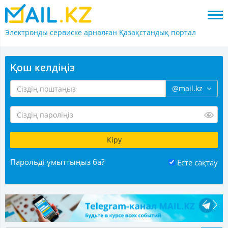
Электронды сервиске арналған
Қазақстандық портал
Қош келдіңіз
@mail.kz
Парольді ұмыттыңыз ба?
Есте сақтау