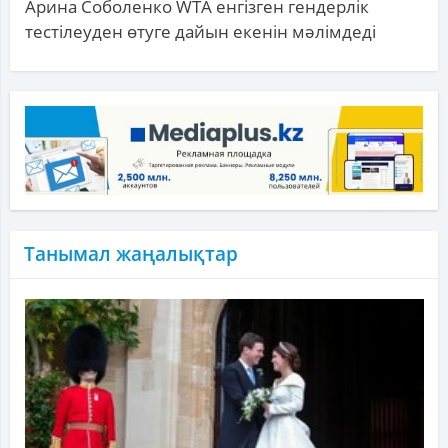
Арина Соболенко WTA енгізген гендерлік
тестілеуден өтуге дайын екенін мәлімдеді
Танымал жаңалықтар