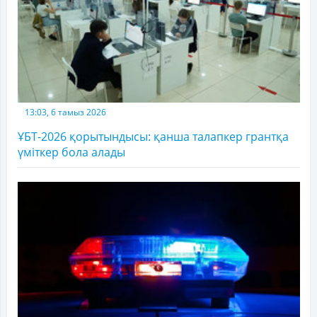
13:03, 6 тамыз 2026
ҰБТ-2026 қорытындысы: қанша талапкер грантқа
үміткер бола алады