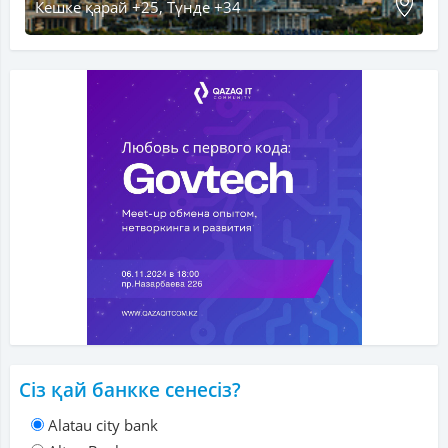
Кешке қарай +25, Түнде +34
Сіз қай банкке сенесіз?
Alatau city bank