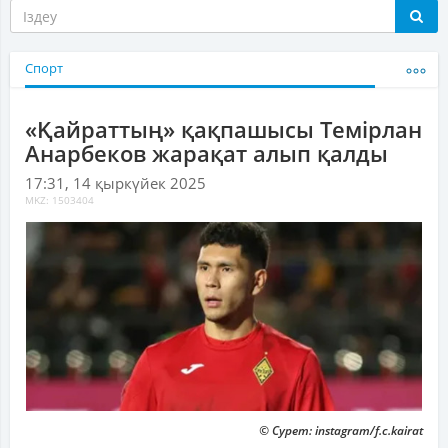
Спорт
«Қайраттың» қақпашысы Темірлан
Анарбеков жарақат алып қалды
17:31, 14 қыркүйек 2025
MKZ: 1503404
© Сурет: instagram/f.c.kairat