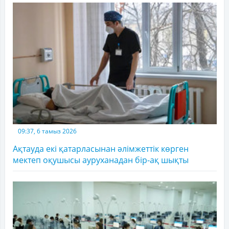
09:37, 6 тамыз 2026
Ақтауда екі қатарласынан әлімжеттік көрген
мектеп оқушысы ауруханадан бір-ақ шықты