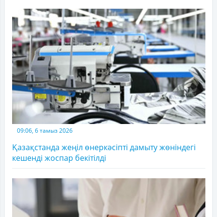
09:06, 6 тамыз 2026
Қазақстанда жеңіл өнеркәсіпті дамыту жөніндегі
кешенді жоспар бекітілді