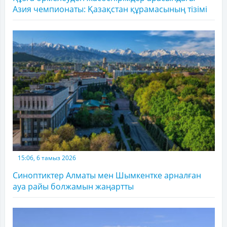
Азия чемпионаты: Қазақстан құрамасының тізімі
15:06, 6 тамыз 2026
Синоптиктер Алматы мен Шымкентке арналған
ауа райы болжамын жаңартты