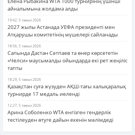
Елена Рыбакина WTA 1000 турнирінің үшінші
айналымына жолдама алды
19:42, 5 тамыз 2026
2027 жылы Астанада УЕФА президенті мен
Атқарушы комитетінің мүшелері сайланады
18:56, 5 тамыз 2026
Сапында Дастан Сәтпаев та өнер көрсететін
«Челси» маусымалды ойындарда екі рет жеңіліс
тапты
18:29, 5 тамыз 2026
Қазақстан суға жүзуден АҚШ-тағы халықаралық
турнирде 17 медаль иеленді
12:27, 5 тамыз 2026
Арина Соболенко WTA енгізген гендерлік
тестілеуден өтуге дайын екенін мәлімдеді