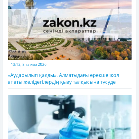
13:12, 8 тамыз 2026
«Аударылып қалды». Алматыдағы ерекше жол
апаты желідегілердің қызу талқысына түсуде