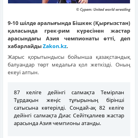
© Сурет: United world wrestling
9-10 шілде аралығында Бішкек (Қырғызстан)
қаласында грек-рим күресінен жастар
арасындағы Азия чемпионаты өтті, деп
хабарлайды
Zakon.kz
.
Жарыс қорытындысы бойынша қазақстандық
балуандар төрт медальға қол жеткізді. Оның
екеуі алтын.
87 келіге дейінгі салмақта Темірлан
Тұрдақын жеңіс тұғырының бірінші
сатысына көтерілді. Сондай-ақ 82 келіге
дейінгі салмақта Диас Сейітқалиев жастар
арасында Азия чемпионы атанды.