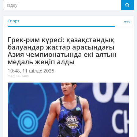
Спорт
Грек-рим күресі: қазақстандық
балуандар жастар арасындағы
Азия чемпионатында екі алтын
медаль жеңіп алды
10:48, 11 шілде 2025
MKZ: 1492488