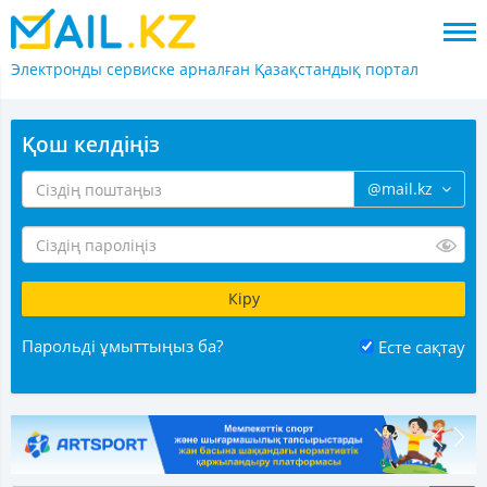
Электронды сервиске арналған
Қазақстандық портал
Қош келдіңіз
@mail.kz
Парольді ұмыттыңыз ба?
Есте сақтау