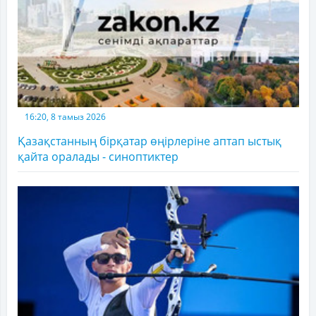
16:20, 8 тамыз 2026
Қазақстанның бірқатар өңірлеріне аптап ыстық
қайта оралады - синоптиктер