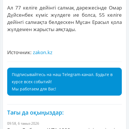
Ал 77 келіге дейінгі салмақ дәрежесінде Омар
Дүйсенбек күміс жүлдеге ие болса, 55 келіге
дейінгі салмақта белдескен Мұсан Ерасыл қола
жүлдемен жарысты аяқтады.
Источник:
zakon.kz
Подписывайтесь на наш Telegram-канал. Будьте в
курсе всех событий!
Мы работаем для Вас!
Тағы да оқыңыздар:
09:58, 6 тамыз 2026