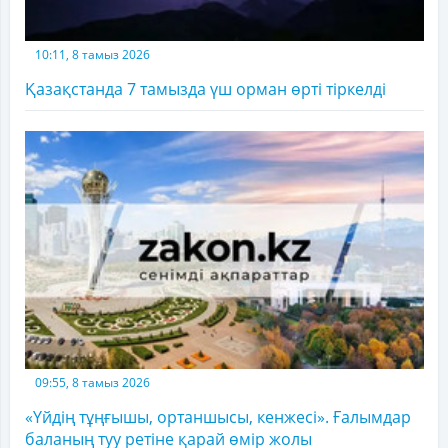
10:11, 8 тамыз 2026
Қазақстанда 7 тамызда үш орман өрті тіркелді
09:55, 8 тамыз 2026
«Үйдің тұңғышы, ортаншысы, кенжесі». Ғалымдар
баланың туу ретіне қарай өмір жолы