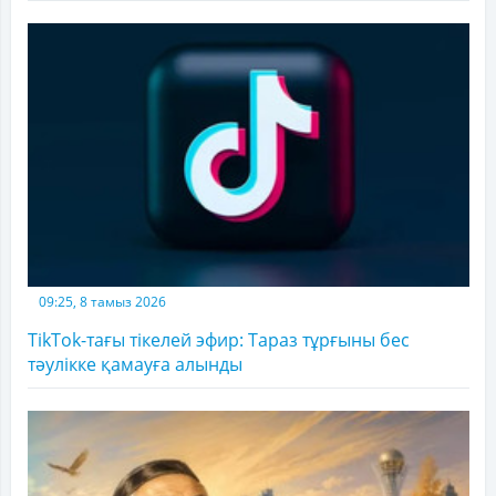
09:25, 8 тамыз 2026
TikTok-тағы тікелей эфир: Тараз тұрғыны бес
тәулікке қамауға алынды