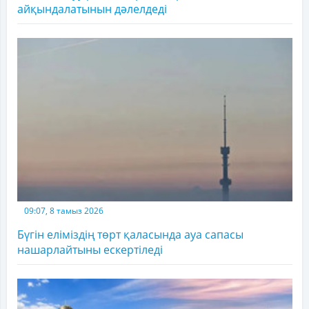
айқындалатынын дәлелдеді
09:07, 8 тамыз 2026
Бүгін еліміздің төрт қаласында ауа сапасы
нашарлайтыны ескертіледі