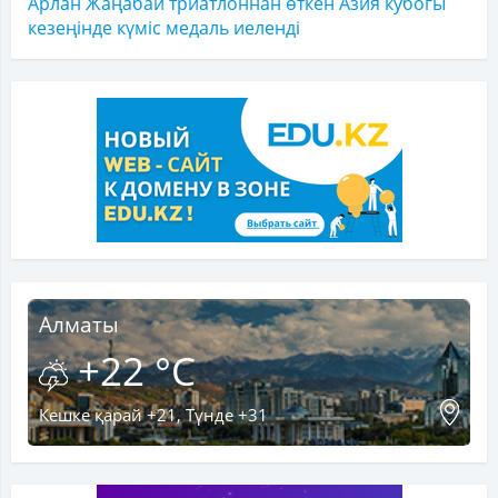
Арлан Жаңабай триатлоннан өткен Азия кубогы
кезеңінде күміс медаль иеленді
Алматы
+22 °C
Кешке қарай +21, Түнде +31