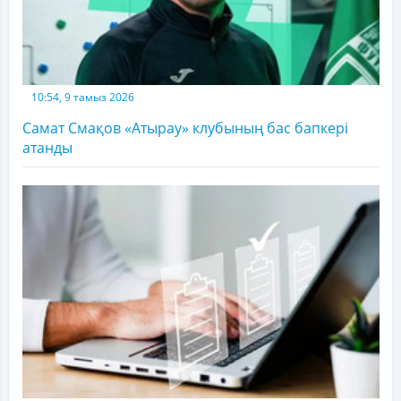
10:54, 9 тамыз 2026
Самат Смақов «Атырау» клубының бас бапкері
атанды