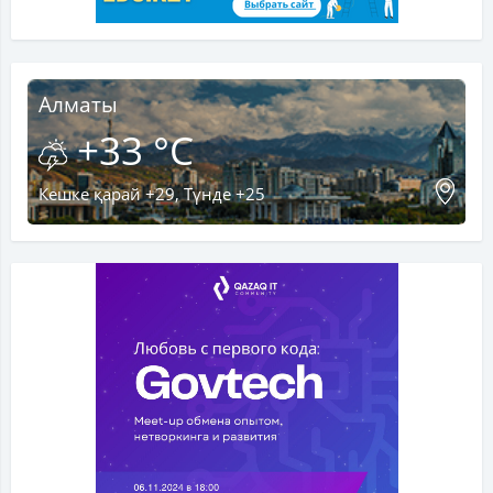
Алматы
+33 °C
Кешке қарай +29, Түнде +25