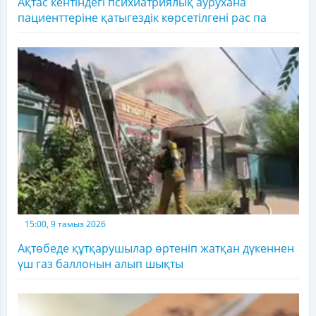
Ақтас кентіндегі психиатриялық аурухана
пациенттеріне қатыгездік көрсетілгені рас па
15:00, 9 тамыз 2026
Ақтөбеде құтқарушылар өртеніп жатқан дүкеннен
үш газ баллонын алып шықты