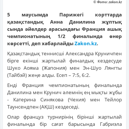
© Фото: zakon.kz
5 маусымда Парижегі корттарда
қазақстандық Анна Данилина жұптық
сында әйелдер арасындағы Франция ашық
чемпионатының 1/2 финалында өнер
көрсетті, деп хабарлайды
Zakon.kz
.
Қазақстандық теннисші Александра Круничпен
бірге екінші жартылай финалдық кездесуде
Шуко Аояма (Жапония) мен Эн-Шуо Лянгты
(Тайбэй) жеңе алды. Есеп – 7:5, 6:2.
Енді Франция чемпионатының финалында
Данилина мен Крунич әлемнің ең мықты жұбы
- Катерина Синякова (Чехия) мен Тейлор
Таунсендпен (АҚШ) кездеседі.
Олар француз турнирінің бірінші жартылай
финалында бір сағат барысында Габриэла