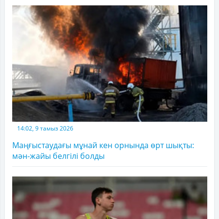
14:02, 9 тамыз 2026
Маңғыстаудағы мұнай кен орнында өрт шықты:
мән-жайы белгілі болды