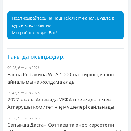
Подписывайтесь на наш Telegram-канал. Будьте в
курсе всех событий!
Мы работаем для Вас!
Тағы да оқыңыздар:
09:58, 6 тамыз 2026
Елена Рыбакина WTA 1000 турнирінің үшінші
айналымына жолдама алды
19:42, 5 тамыз 2026
2027 жылы Астанада УЕФА президенті мен
Атқарушы комитетінің мүшелері сайланады
18:56, 5 тамыз 2026
Сапында Дастан Сәтпаев та өнер көрсететін