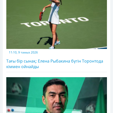
11:10, 9 тамыз 2026
Тағы бір сынақ: Елена Рыбакина бүгін Торонтода
кіммен ойнайды