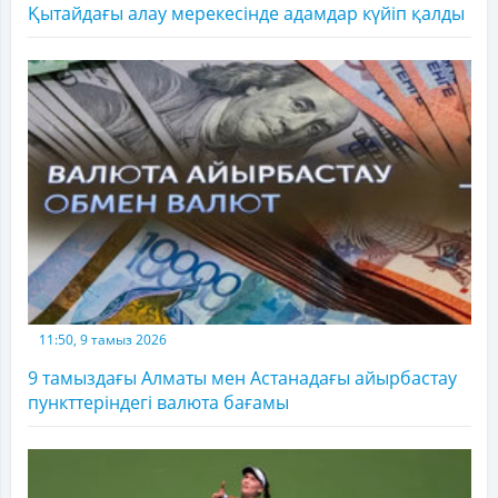
Қытайдағы алау мерекесінде адамдар күйіп қалды
11:50, 9 тамыз 2026
9 тамыздағы Алматы мен Астанадағы айырбастау
пункттеріндегі валюта бағамы