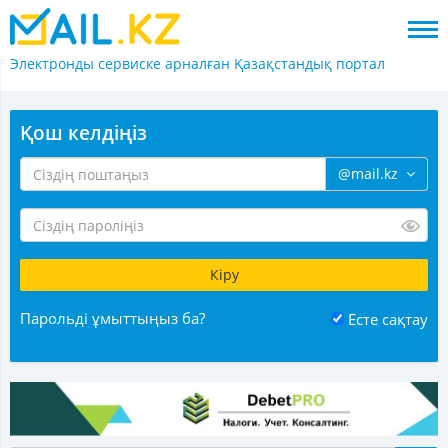
Электронды сервиске арналған
Қазақстандық портал
Қош келдіңіз
@mail.kz
Парольді ұмыттыңыз ба?
Есте сақтау