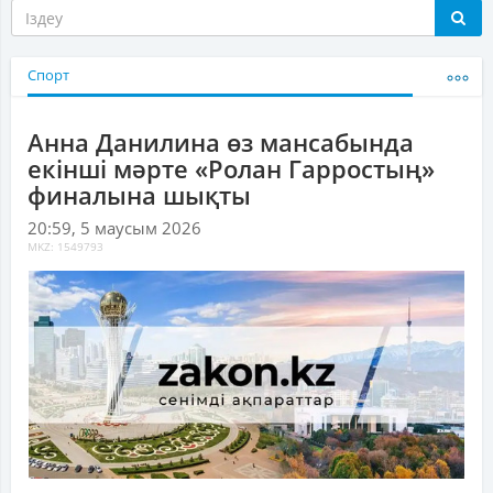
Спорт
Анна Данилина өз мансабында
екінші мәрте «Ролан Гарростың»
финалына шықты
20:59, 5 маусым 2026
MKZ: 1549793