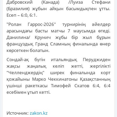
Дабровский (Канада) /Луиза Стефани
(Бразилия) жұбын айқын басымдықпен ұтты.
Есеп – 6:0, 6:1.
"Ролан Гаррос-2026" турнирінің әйелдер
арасындағы басты матчы 7 маусымда өтеді.
Данилина/ Крунич жұбы бір жыл бұрын
француздық Гранд Сламның финалында өнер
көрсеткен болатын.
Сондай-ақ бүгін итальяндық Перуджиден
жақсы жаңалық келіп жетті, жергілікті
"Челленджердің" ширек финалында корт
қожайыны Марко Чеккинатоны Қазақстанның
үшінші ракеткасы Тимофей Скатов 6:4, 6:4
есебімен ұтып кетті.
Источник:
zakon.kz