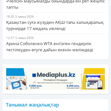
«Челси» маусымалды ойындарда екі рет жеңіліс
тапты
18:29, 5 тамыз 2026
Қазақстан суға жүзуден АҚШ-тағы халықаралық
турнирде 17 медаль иеленді
12:27, 5 тамыз 2026
Арина Соболенко WTA енгізген гендерлік
тестілеуден өтуге дайын екенін мәлімдеді
Танымал жаңалықтар