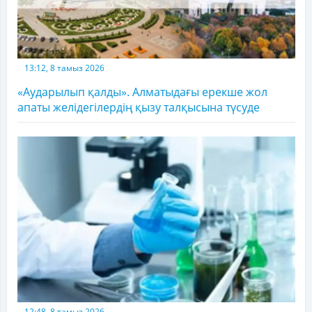
13:12, 8 тамыз 2026
«Аударылып қалды». Алматыдағы ерекше жол
апаты желідегілердің қызу талқысына түсуде
12:48, 8 тамыз 2026