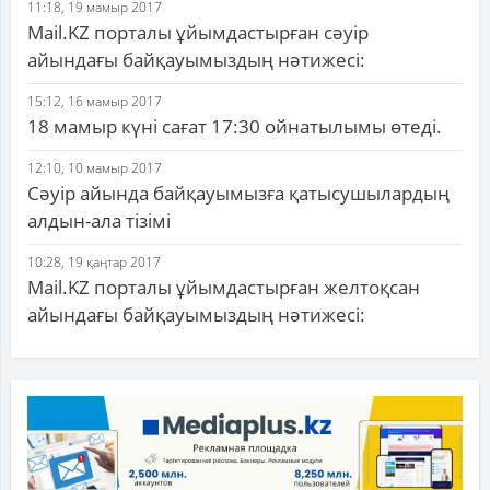
11:18, 19 мамыр 2017
Mail.KZ порталы ұйымдастырған сәуір
айындағы байқауымыздың нәтижесі:
15:12, 16 мамыр 2017
18 мамыр күні сағат 17:30 ойнатылымы өтеді.
12:10, 10 мамыр 2017
Сәуір айында байқауымызға қатысушылардың
алдын-ала тізімі
10:28, 19 қаңтар 2017
Mail.KZ порталы ұйымдастырған желтоқсан
айындағы байқауымыздың нәтижесі: