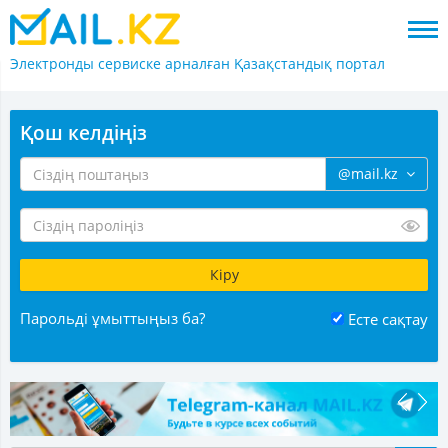
Электронды сервиске арналған
Қазақстандық портал
Қош келдіңіз
@mail.kz
Парольді ұмыттыңыз ба?
Есте сақтау