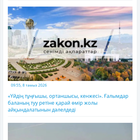
09:55, 8 тамыз 2026
«Үйдің тұңғышы, ортаншысы, кенжесі». Ғалымдар
баланың туу ретіне қарай өмір жолы
айқындалатынын дәлелдеді