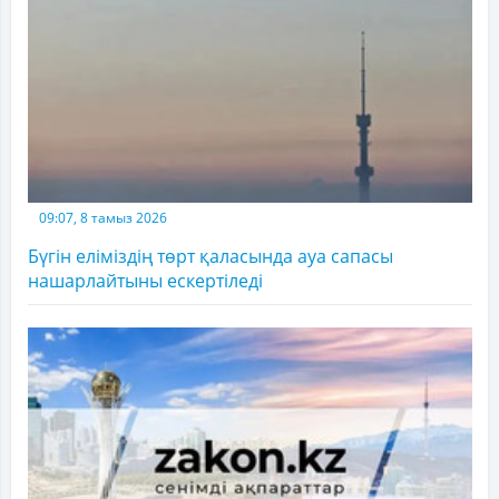
09:07, 8 тамыз 2026
Бүгін еліміздің төрт қаласында ауа сапасы
нашарлайтыны ескертіледі