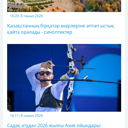
16:20, 8 тамыз 2026
Қазақстанның бірқатар өңірлеріне аптап ыстық
қайта оралады - синоптиктер
16:11, 8 тамыз 2026
Садақ атудан 2026 жылғы Азия ойындары: