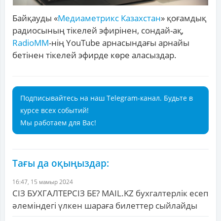
Байқауды «
Медиаметрикс Казахстан
» қоғамдық
радиосының тікелей эфирінен, сондай-ақ,
RadioMM
-нің YouTube арнасындағы арнайы
бетінен тікелей эфирде көре аласыздар.
Подписывайтесь на наш Telegram-канал. Будьте в
курсе всех событий!
Мы работаем для Вас!
Тағы да оқыңыздар:
16:47, 15 мамыр 2024
СІЗ БУХГАЛТЕРСІЗ БЕ? MAIL.KZ бухгалтерлік есеп
әлеміндегі үлкен шараға билеттер сыйлайды