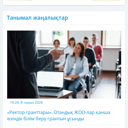
Танымал жаңалықтар
10:24, 8 тамыз 2026
«Ректор гранттары». Отандық ЖОО-лар қанша
өзіндік білім беру грантын ұсынды