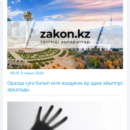
09:20, 8 тамыз 2026
Оралда суға батып кете жаздаған ер адам айыппұл
арқалады