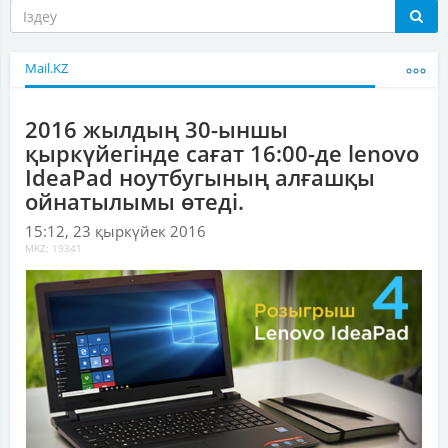
Mail.KZ
2016 жылдың 30-ыншы
қыркүйегінде сағат 16:00-де lenovo
IdeaPad ноутбугының алғашқы
ойнатылымы өтеді.
15:12, 23 қыркүйек 2016
MKZ: 19341