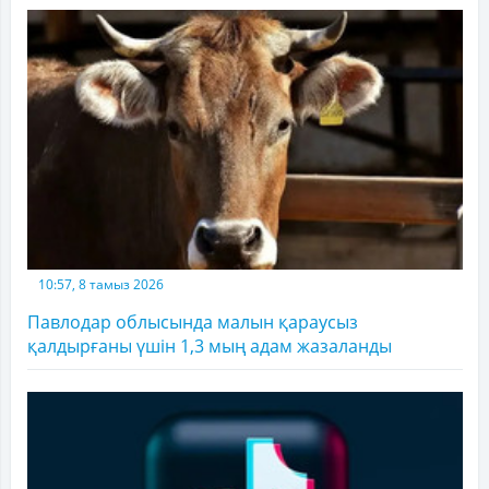
10:57, 8 тамыз 2026
Павлодар облысында малын қараусыз
қалдырғаны үшін 1,3 мың адам жазаланды