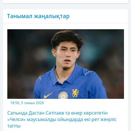
Танымал жаңалықтар
18:56, 5 тамыз 2026
Сапында Дастан Сәтпаев та өнер көрсететін
«Челси» маусымалды ойындарда екі рет жеңіліс
тапты