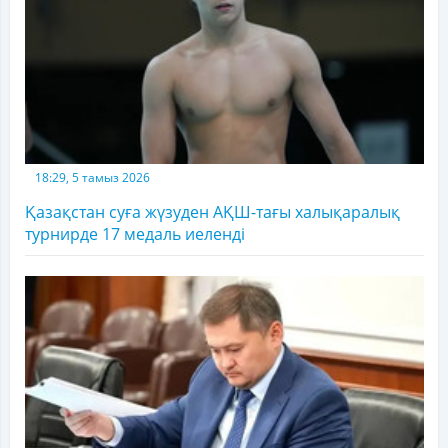
18:29, 5 тамыз 2026
Қазақстан суға жүзуден АҚШ-тағы халықаралық
турнирде 17 медаль иеленді