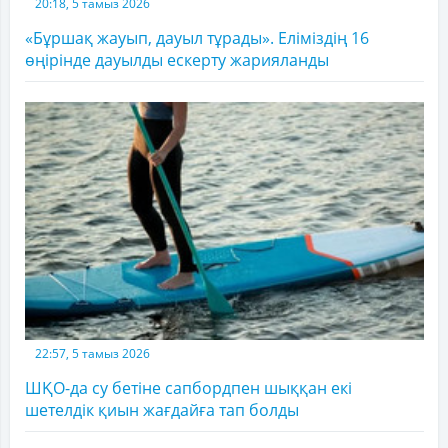
20:18, 5 тамыз 2026
«Бұршақ жауып, дауыл тұрады». Еліміздің 16
өңірінде дауылды ескерту жарияланды
22:57, 5 тамыз 2026
ШҚО-да су бетіне сапбордпен шыққан екі
шетелдік қиын жағдайға тап болды