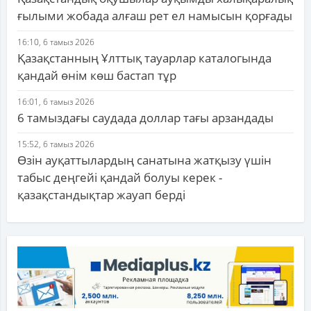
ғылыми жобада алғаш рет ел намысын қорғады
16:10, 6 тамыз 2026
Қазақстанның Ұлттық тауарлар каталогында
қандай өнім көш бастап тұр
16:01, 6 тамыз 2026
6 тамыздағы саудада доллар тағы арзандады
15:52, 6 тамыз 2026
Өзін ауқаттылардың санатына жатқызу үшін
табыс деңгейі қандай болуы керек -
қазақстандықтар жауап берді