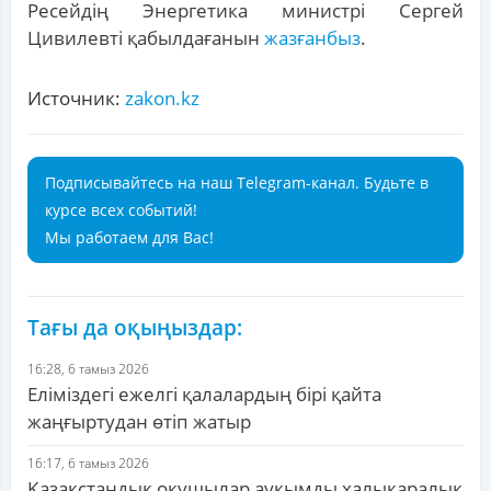
Ресейдің Энергетика министрі Сергей
Цивилевті қабылдағанын
жазғанбыз
.
Источник:
zakon.kz
Подписывайтесь на наш Telegram-канал. Будьте в
курсе всех событий!
Мы работаем для Вас!
Тағы да оқыңыздар:
16:28, 6 тамыз 2026
Еліміздегі ежелгі қалалардың бірі қайта
жаңғыртудан өтіп жатыр
16:17, 6 тамыз 2026
Қазақстандық оқушылар ауқымды халықаралық