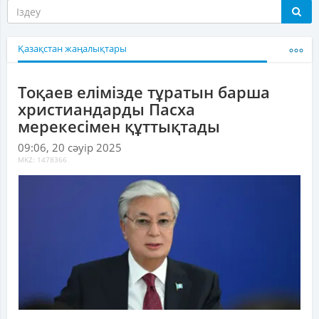
Қазақстан жаңалықтары
Тоқаев елімізде тұратын барша
христиандарды Пасха
мерекесімен құттықтады
09:06, 20 сәуір 2025
MKZ: 1478366