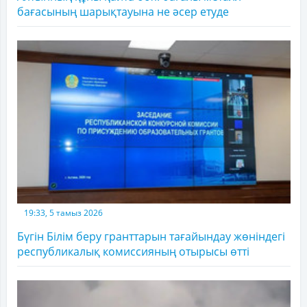
бағасының шарықтауына не әсер етуде
19:33, 5 тамыз 2026
Бүгін Білім беру гранттарын тағайындау жөніндегі
республикалық комиссияның отырысы өтті