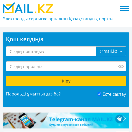
Электронды сервиске арналған
Қазақстандық портал
Қош келдіңіз
@mail.kz
Парольді ұмыттыңыз ба?
Есте сақтау