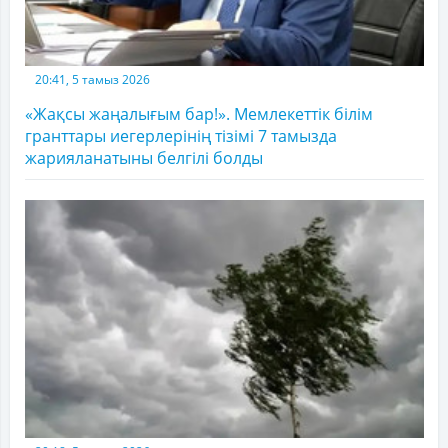
20:41, 5 тамыз 2026
«Жақсы жаңалығым бар!». Мемлекеттік білім
гранттары иегерлерінің тізімі 7 тамызда
жарияланатыны белгілі болды