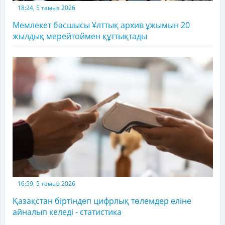
18:24, 5 тамыз 2026
Мемлекет басшысы Ұлттық архив ұжымын 20
жылдық мерейтоймен құттықтады
16:59, 5 тамыз 2026
Қазақстан біртіндеп цифрлық төлемдер еліне
айналып келеді - статистика