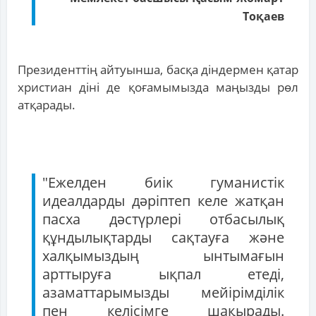
Тоқаев
Президенттің айтуынша, басқа діндермен қатар
христиан діні де қоғамымызда маңызды рөл
атқарады.
"Ежелден биік гуманистік
идеалдарды дәріптеп келе жатқан
пасха дәстүрлері отбасылық
құндылықтарды сақтауға және
халқымыздың ынтымағын
арттыруға ықпал етеді,
азаматтарымызды мейірімділік
пен келісімге шақырады.