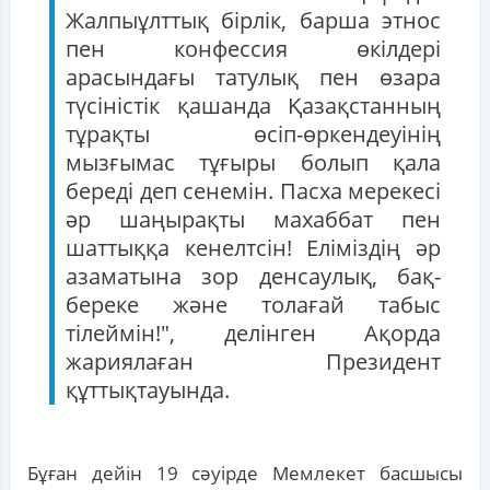
Жалпыұлттық бірлік, барша этнос
пен конфессия өкілдері
арасындағы татулық пен өзара
түсіністік қашанда Қазақстанның
тұрақты өсіп-өркендеуінің
мызғымас тұғыры болып қала
береді деп сенемін. Пасха мерекесі
әр шаңырақты махаббат пен
шаттыққа кенелтсін! Еліміздің әр
азаматына зор денсаулық, бақ-
береке және толағай табыс
тілеймін!", делінген Ақорда
жариялаған Президент
құттықтауында.
Бұған дейін 19 сәуірде Мемлекет басшысы