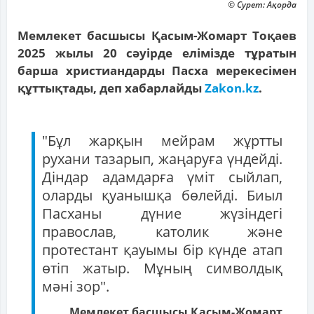
© Сурет: Ақорда
Мемлекет басшысы Қасым-Жомарт Тоқаев
2025 жылы 20 сәуірде елімізде тұратын
барша христиандарды Пасха мерекесімен
құттықтады, деп хабарлайды
Zakon.kz
.
"Бұл жарқын мейрам жұртты
рухани тазарып, жаңаруға үндейді.
Діндар адамдарға үміт сыйлап,
оларды қуанышқа бөлейді. Биыл
Пасханы дүние жүзіндегі
православ, католик және
протестант қауымы бір күнде атап
өтіп жатыр. Мұның символдық
мәні зор".
Мемлекет басшысы Қасым-Жомарт