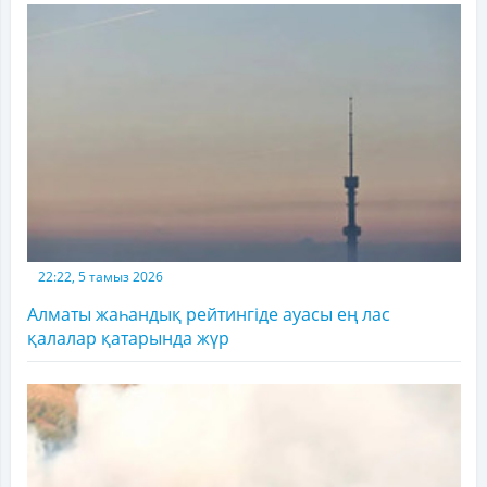
22:22, 5 тамыз 2026
Алматы жаһандық рейтингіде ауасы ең лас
қалалар қатарында жүр