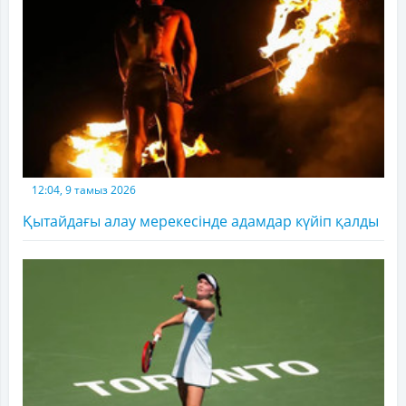
12:04, 9 тамыз 2026
Қытайдағы алау мерекесінде адамдар күйіп қалды