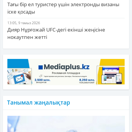
Тағы бір ел туристер үшін электронды визаны
іске қосады
13:05, 9 тамыз 2026
Дияр Нұрғожай UFC-дегі екінші жеңісіне
нокаутпен жетті
Танымал жаңалықтар