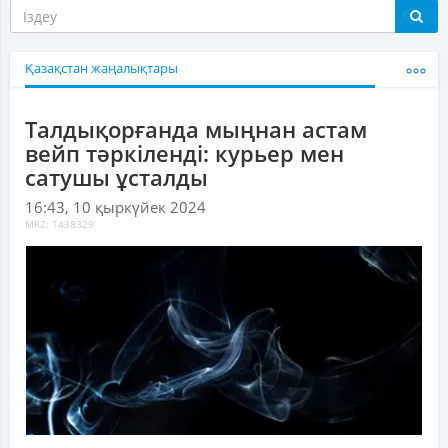
Қазақстан жаңалықтары
Талдықорғанда мыңнан астам
вейп тәркіленді: курьер мен
сатушы ұсталды
16:43, 10 қыркүйек 2024
MKZ: 1438329