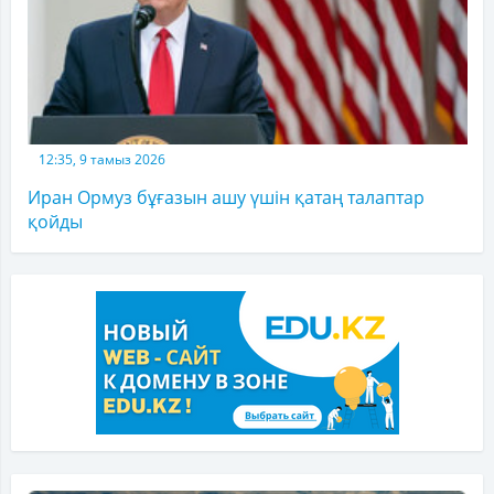
12:35, 9 тамыз 2026
Иран Ормуз бұғазын ашу үшін қатаң талаптар
қойды