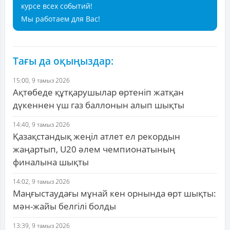
курсе всех событий!
Мы работаем для Вас!
Тағы да оқыңыздар:
15:00, 9 тамыз 2026
Ақтөбеде құтқарушылар өртеніп жатқан
дүкеннен үш газ баллонын алып шықты
14:40, 9 тамыз 2026
Қазақстандық жеңіл атлет ел рекордын
жаңартып, U20 әлем чемпионатының
финалына шықты
14:02, 9 тамыз 2026
Маңғыстаудағы мұнай кен орнында өрт шықты:
мән-жайы белгілі болды
13:39, 9 тамыз 2026