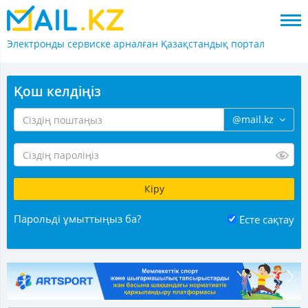
Электронды сервиске арналған
Қазақстандық портал
Қош келдіңіз
@mail.kz
Парольді ұмыттыңыз ба?
Есте сақтау