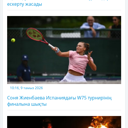
ескерту жасады
10:16, 9 тамыз 2026
Соня Жиенбаева Испаниядағы W75 турнирінің
финалына шықты