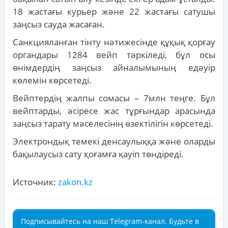
18 жастағы курьер және 22 жастағы сатушы
заңсыз сауда жасаған.
Санкцияланған тінту нәтижесінде құқық қорғау
органдары 1284 вейп тәркіледі, бұл осы
өнімдердің заңсыз айналымының едәуір
көлемін көрсетеді.
Вейптердің жалпы сомасы – 7млн теңге. Бұл
вейптарды, әсіресе жас тұрғындар арасында
заңсыз тарату мәселесінің өзектілігін көрсетеді.
Электрондық темекі денсаулыққа және оларды
бақылаусыз сату қоғамға қауіп төндіреді.
Источник:
zakon.kz
Подписывайтесь на наш Telegram-канал. Будьте в