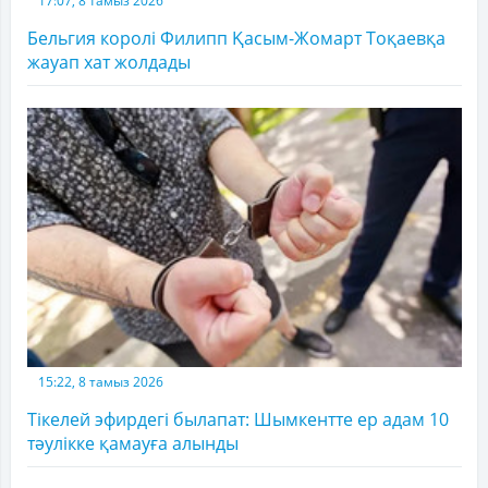
17:07, 8 тамыз 2026
Бельгия королі Филипп Қасым-Жомарт Тоқаевқа
жауап хат жолдады
15:22, 8 тамыз 2026
Тікелей эфирдегі былапат: Шымкентте ер адам 10
тәулікке қамауға алынды