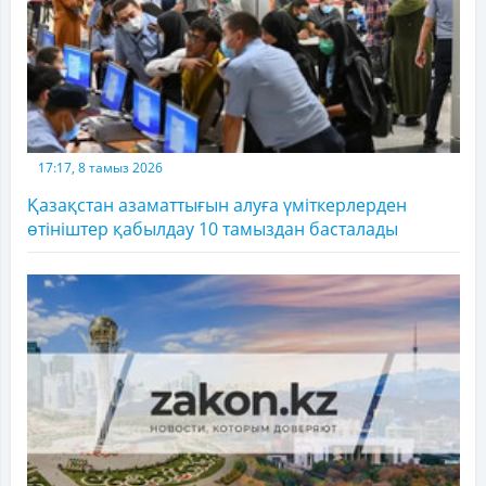
17:17, 8 тамыз 2026
Қазақстан азаматтығын алуға үміткерлерден
өтініштер қабылдау 10 тамыздан басталады