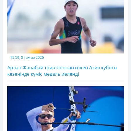
15:59, 8 тамыз 2026
Арлан Жаңабай триатлоннан өткен Азия кубогы
кезеңінде күміс медаль иеленді