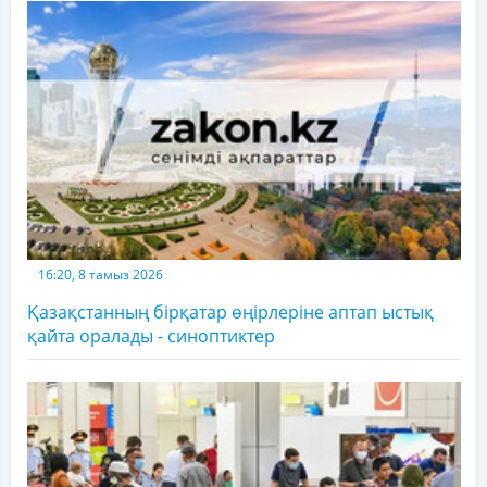
16:20, 8 тамыз 2026
Қазақстанның бірқатар өңірлеріне аптап ыстық
қайта оралады - синоптиктер