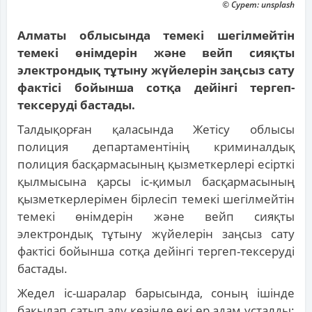
© Сурет: unsplash
Алматы облысында темекі шегілмейтін
темекі өнімдерін және вейп сияқты
электрондық тұтыну жүйелерін заңсыз сату
фактісі бойынша сотқа дейінгі тергеп-
тексеруді бастады.
Талдықорған қаласында Жетісу облысы
полиция департаментінің криминалдық
полиция басқармасының қызметкерлері есірткі
қылмысына қарсы іс-қимыл басқармасының
қызметкерлерімен бірлесіп темекі шегілмейтін
темекі өнімдерін және вейп сияқты
электрондық тұтыну жүйелерін заңсыз сату
фактісі бойынша сотқа дейінгі тергеп-тексеруді
бастады.
Жедел іс-шаралар барысында, соның ішінде
бақылап сатып алу кезінде екі ер адам ұсталды: