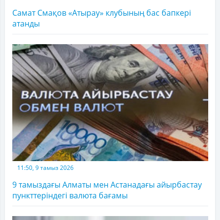
Самат Смақов «Атырау» клубының бас бапкері
атанды
11:50, 9 тамыз 2026
9 тамыздағы Алматы мен Астанадағы айырбастау
пункттеріндегі валюта бағамы