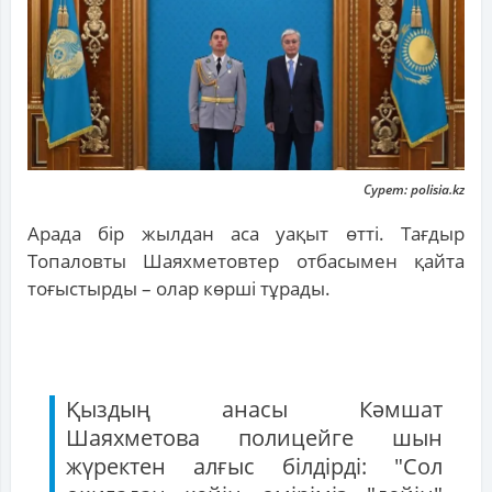
Сурет: polisia.kz
Арада бір жылдан аса уақыт өтті. Тағдыр
Топаловты Шаяхметовтер отбасымен қайта
тоғыстырды – олар көрші тұрады.
Қыздың анасы Кәмшат
Шаяхметова полицейге шын
жүректен алғыс білдірді: "Сол