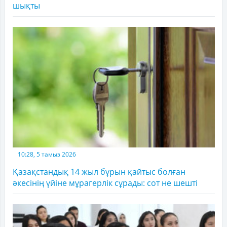
шықты
10:28, 5 тамыз 2026
Қазақстандық 14 жыл бұрын қайтыс болған
әкесінің үйіне мұрагерлік сұрады: сот не шешті