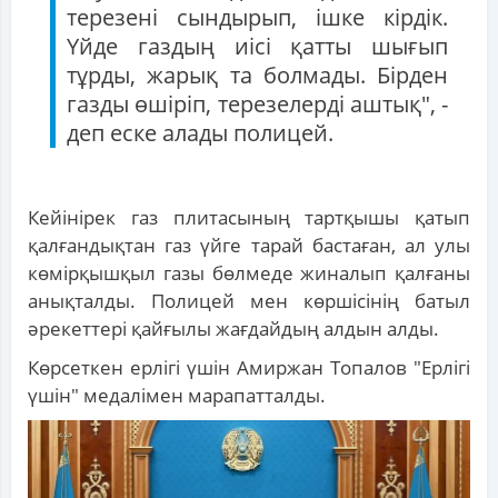
терезені сындырып, ішке кірдік.
Үйде газдың иісі қатты шығып
тұрды, жарық та болмады. Бірден
газды өшіріп, терезелерді аштық", -
деп еске алады полицей.
Кейінірек газ плитасының тартқышы қатып
қалғандықтан газ үйге тарай бастаған, ал улы
көмірқышқыл газы бөлмеде жиналып қалғаны
анықталды. Полицей мен көршісінің батыл
әрекеттері қайғылы жағдайдың алдын алды.
Көрсеткен ерлігі үшін Амиржан Топалов "Ерлігі
үшін" медалімен марапатталды.