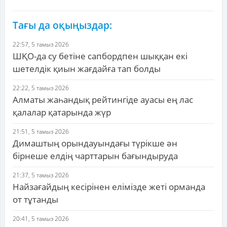
Тағы да оқыңыздар:
22:57, 5 тамыз 2026
ШҚО-да су бетіне сапбордпен шыққан екі
шетелдік қиын жағдайға тап болды
22:22, 5 тамыз 2026
Алматы жаһандық рейтингіде ауасы ең лас
қалалар қатарында жүр
21:51, 5 тамыз 2026
Димаштың орындауындағы түрікше ән
бірнеше елдің чарттарын бағындыруда
21:37, 5 тамыз 2026
Найзағайдың кесірінен елімізде жеті орманда
от тұтанды
20:41, 5 тамыз 2026