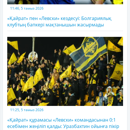
11:46, 5 тамыз 2026
«Қайрат» пен «Левски» кездесуі: Болгариялық
клубтың бапкері мақтанышын жасырмады
11:25, 5 тамыз 2026
«Қайрат» құрамасы «Левски» командасынан 0:1
есебімен жеңіліп қалды: Уразбахтин ойынға пікір