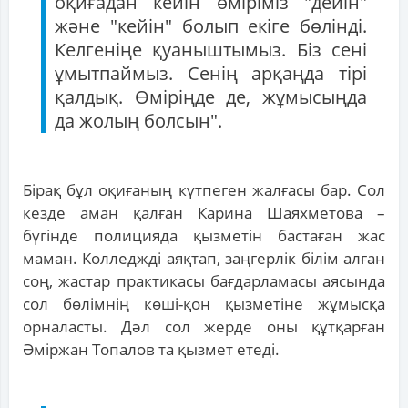
оқиғадан кейін өміріміз "дейін"
және "кейін" болып екіге бөлінді.
Келгеніңе қуаныштымыз. Біз сені
ұмытпаймыз. Сенің арқаңда тірі
қалдық. Өміріңде де, жұмысыңда
да жолың болсын".
Бірақ бұл оқиғаның күтпеген жалғасы бар. Сол
кезде аман қалған Карина Шаяхметова –
бүгінде полицияда қызметін бастаған жас
маман. Колледжді аяқтап, заңгерлік білім алған
соң, жастар практикасы бағдарламасы аясында
сол бөлімнің көші-қон қызметіне жұмысқа
орналасты. Дәл сол жерде оны құтқарған
Әміржан Топалов та қызмет етеді.