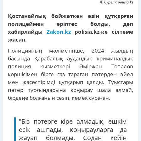
© Сурет: polisia.kz
Қостанайлық бойжеткен өзін құтқарған
полицеймен әріптес болды, деп
хабарлайды
Zakon.kz
polisia.kz-ке сілтеме
жасап.
Полицияның мәліметінше, 2024 жылдың
басында Қарабалық аудандық криминалдық
полиция қызметкері Әміржан Топалов
көршісімен бірге газ тараған пәтерден әйел
мен жасөспірімді құтқарып қалды. Туыстары
пәтер тұрғындарына қоңырау шала алмай,
бірдеңе болғанын сезіп, көмек сұраған.
"Біз пәтерге кіре алмадық, ешкім
есік ашпады, қоңырауларға да
жауап болмады. Содан кейін