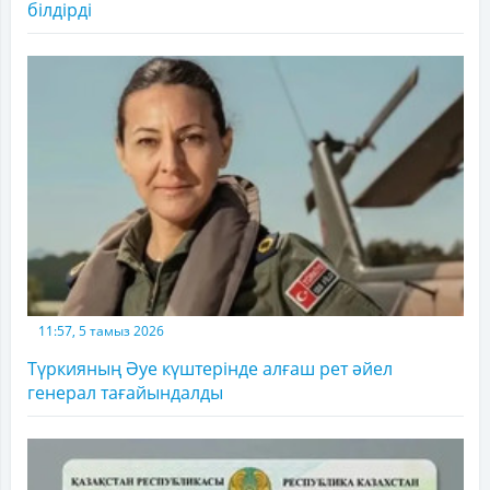
білдірді
11:57, 5 тамыз 2026
Түркияның Әуе күштерінде алғаш рет әйел
генерал тағайындалды