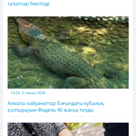
талаптар бекітілді
14:24, 5 тамыз 2026
Алматы хайуанаттар бағындағы кубалық
қолтырауын Фидель 40 жасқа толды