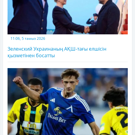
11:06, 5 тамыз 2026
Зеленский Украинаның АҚШ-тағы елшісін
қызметінен босатты