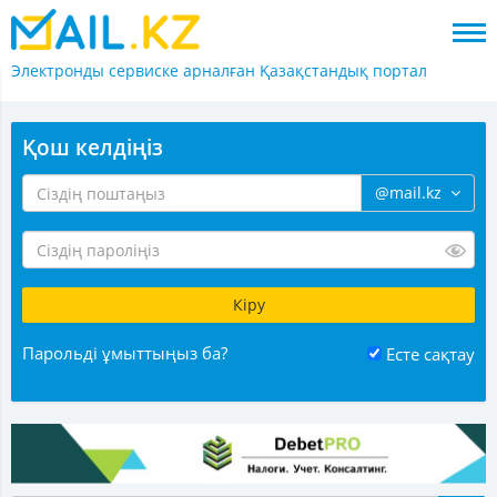
Электронды сервиске арналған
Қазақстандық портал
Қош келдіңіз
@mail.kz
Парольді ұмыттыңыз ба?
Есте сақтау