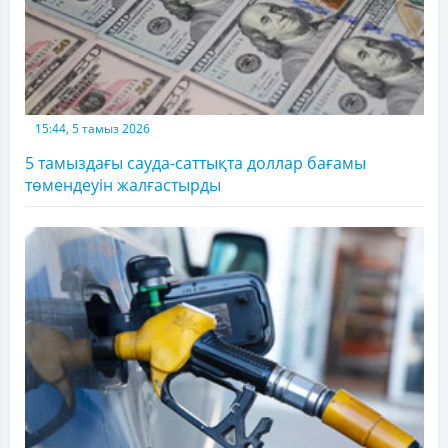
15:44, 5 тамыз 2026
5 тамыздағы сауда-саттықта доллар бағамы
төмендеуін жалғастырды