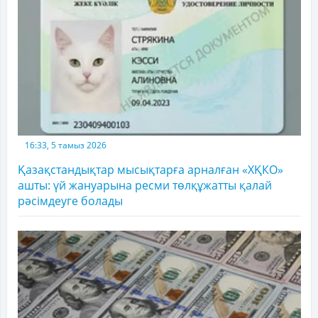
16:33, 5 тамыз 2026
Қазақстандықтар мысықтарға арналған «ХҚКО»
ашты: үй жануарына ресми төлқұжатты қалай
рәсімдеуге болады