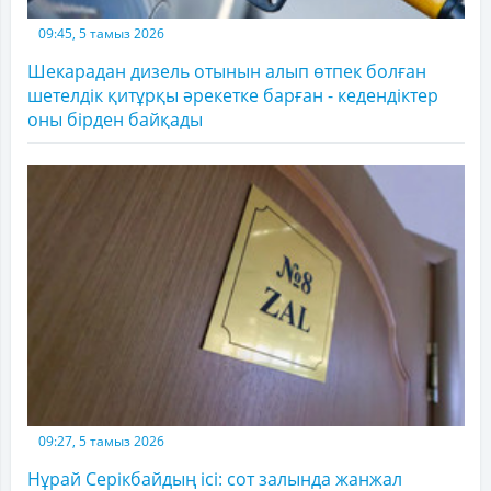
09:45, 5 тамыз 2026
Шекарадан дизель отынын алып өтпек болған
шетелдік қитұрқы әрекетке барған - кедендіктер
оны бірден байқады
09:27, 5 тамыз 2026
Нұрай Серікбайдың ісі: сот залында жанжал