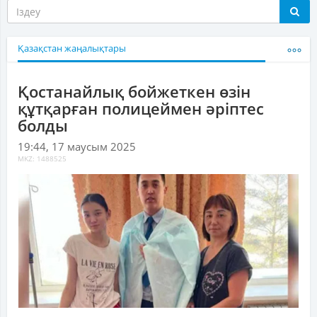
Қазақстан жаңалықтары
Қостанайлық бойжеткен өзін
құтқарған полицеймен әріптес
болды
19:44, 17 маусым 2025
MKZ: 1488525