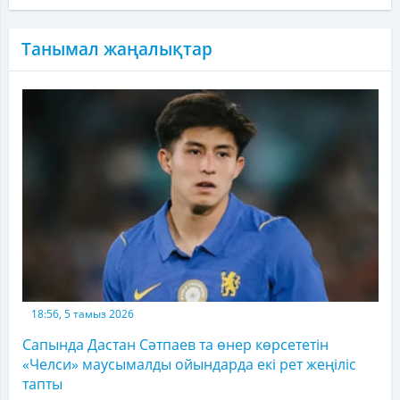
Танымал жаңалықтар
18:56, 5 тамыз 2026
Сапында Дастан Сәтпаев та өнер көрсететін
«Челси» маусымалды ойындарда екі рет жеңіліс
тапты