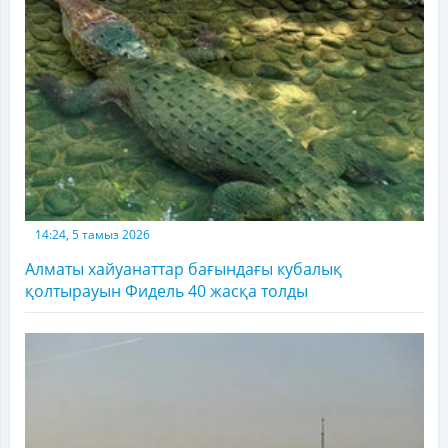
14:24, 5 тамыз 2026
Алматы хайуанаттар бағындағы кубалық
қолтырауын Фидель 40 жасқа толды