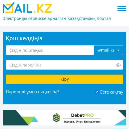
Электронды сервиске арналған
Қазақстандық портал
Қош келдіңіз
@mail.kz
Парольді ұмыттыңыз ба?
Есте сақтау