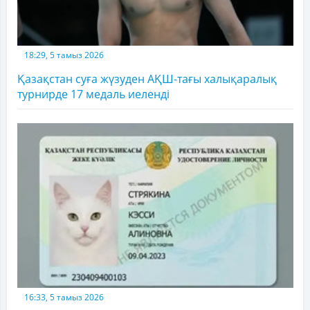
18:29, 5 тамыз 2026
Қазақстан суға жүзуден АҚШ-тағы халықаралық
турнирде 17 медаль иеленді
16:33, 5 тамыз 2026