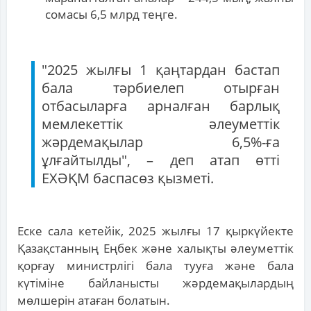
сомасы 6,5 млрд теңге.
"2025 жылғы 1 қаңтардан бастап
бала тәрбиелеп отырған
отбасыларға арналған барлық
мемлекеттік әлеуметтік
жәрдемақылар 6,5%-ға
ұлғайтылды", – деп атап өтті
ЕХӘҚМ баспасөз қызметі.
Еске сала кетейік, 2025 жылғы 17 қыркүйекте
Қазақстанның Еңбек және халықты әлеуметтік
қорғау министрлігі бала тууға және бала
күтіміне байланысты жәрдемақылардың
мөлшерін атаған болатын.