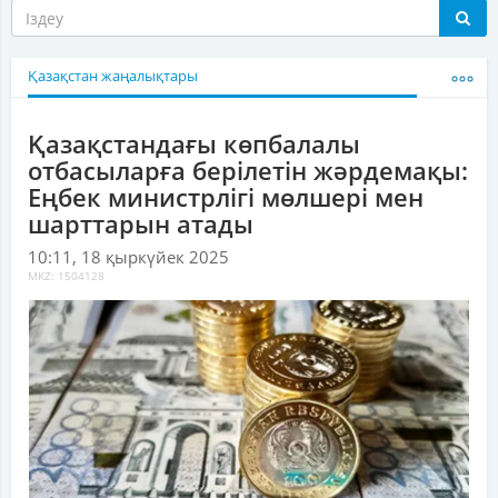
Қазақстан жаңалықтары
Қазақстандағы көпбалалы
отбасыларға берілетін жәрдемақы:
Еңбек министрлігі мөлшері мен
шарттарын атады
10:11, 18 қыркүйек 2025
MKZ: 1504128