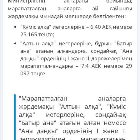
Министрліктің ақпараты бойынша,
марапатталған аналарға ай сайынғы
жәрдемақы мынадай мөлшерде белгіленген:
"Күміс алқа" иегерлеріне – 6,40 АЕК немесе
25 165 теңге;
"Алтын алқа" иегерлеріне, бұрын "Батыр
ана" атағын алғандарға, сондай-ақ "Ана
даңқы" орденінің I және II дәрежелерімен
марапатталғандарға – 7,4 АЕК немесе 29
097 теңге.
"Марапатталған аналарға
жәрдемақы "Алтын алқа", "Күміс
алқа" иегерлеріне, сондай-ақ
"Батыр ана" атағын алған немесе
"Ана даңқы" орденінің I және II
дәрежелерімен марапатталған