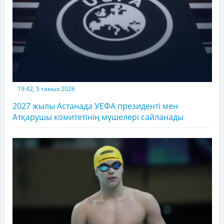
19:42, 5 тамыз 2026
2027 жылы Астанада УЕФА президенті мен
Атқарушы комитетінің мүшелері сайланады