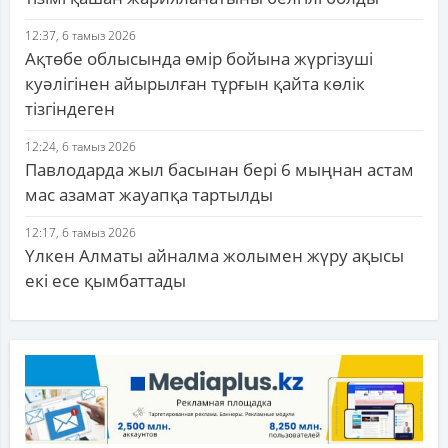
12:37, 6 тамыз 2026
Ақтөбе облысында өмір бойына жүргізуші
куәлігінен айырылған тұрғын қайта көлік
тізгіндеген
12:24, 6 тамыз 2026
Павлодарда жыл басынан бері 6 мыңнан астам
мас азамат жауапқа тартылды
12:17, 6 тамыз 2026
Үлкен Алматы айналма жолымен жүру ақысы
екі есе қымбаттады