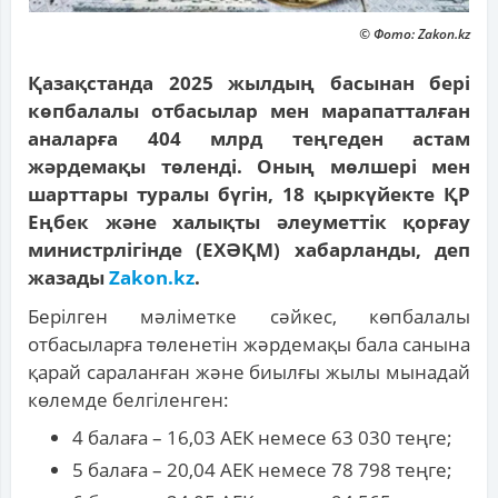
© Фото: Zakon.kz
Қазақстанда 2025 жылдың басынан бері
көпбалалы отбасылар мен марапатталған
аналарға 404 млрд теңгеден астам
жәрдемақы төленді. Оның мөлшері мен
шарттары туралы бүгін, 18 қыркүйекте ҚР
Еңбек және халықты әлеуметтік қорғау
министрлігінде (ЕХӘҚМ) хабарланды, деп
жазады
Zakon.kz
.
Берілген мәліметке сәйкес, көпбалалы
отбасыларға төленетін жәрдемақы бала санына
қарай сараланған және биылғы жылы мынадай
көлемде белгіленген:
4 балаға – 16,03 АЕК немесе 63 030 теңге;
5 балаға – 20,04 АЕК немесе 78 798 теңге;