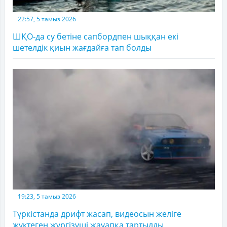
22:57, 5 тамыз 2026
ШҚО-да су бетіне сапбордпен шыққан екі
шетелдік қиын жағдайға тап болды
19:23, 5 тамыз 2026
Түркістанда дрифт жасап, видеосын желіге
жүктеген жүргізуші жауапқа тартылды