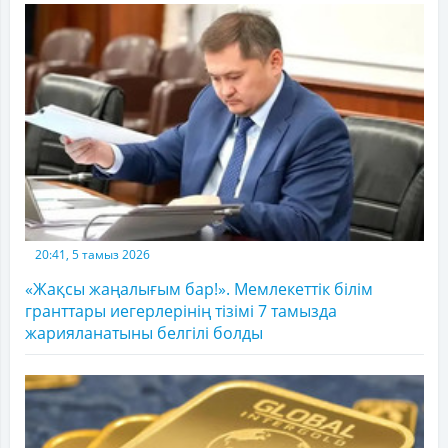
20:41, 5 тамыз 2026
«Жақсы жаңалығым бар!». Мемлекеттік білім
гранттары иегерлерінің тізімі 7 тамызда
жарияланатыны белгілі болды