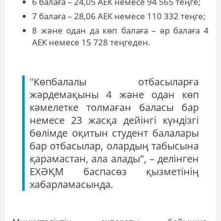
6 балаға – 24,05 АЕК немесе 94 565 теңге;
7 балаға – 28,06 АЕК немесе 110 332 теңге;
8 және одан да көп балаға – әр балаға 4
АЕК немесе 15 728 теңгеден.
"Көпбалалы отбасыларға
жәрдемақыны 4 және одан көп
кәмелетке толмаған баласы бар
немесе 23 жасқа дейінгі күндізгі
бөлімде оқитын студент балалары
бар отбасылар, олардың табысына
қарамастан, ала алады", – делінген
ЕХӘҚМ баспасөз қызметінің
хабарламасында.