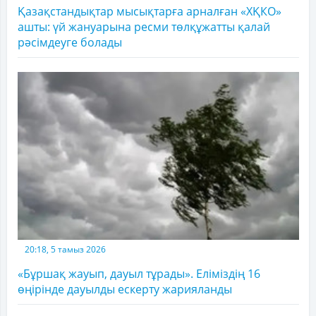
Қазақстандықтар мысықтарға арналған «ХҚКО»
ашты: үй жануарына ресми төлқұжатты қалай
рәсімдеуге болады
20:18, 5 тамыз 2026
«Бұршақ жауып, дауыл тұрады». Еліміздің 16
өңірінде дауылды ескерту жарияланды