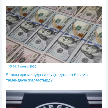
15:44, 5 тамыз 2026
5 тамыздағы сауда-саттықта доллар бағамы
төмендеуін жалғастырды