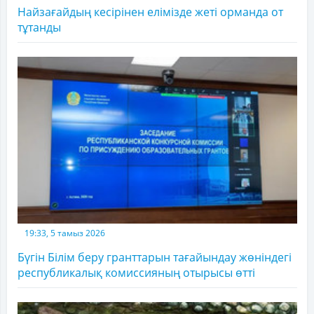
Найзағайдың кесірінен елімізде жеті орманда от
тұтанды
19:33, 5 тамыз 2026
Бүгін Білім беру гранттарын тағайындау жөніндегі
республикалық комиссияның отырысы өтті