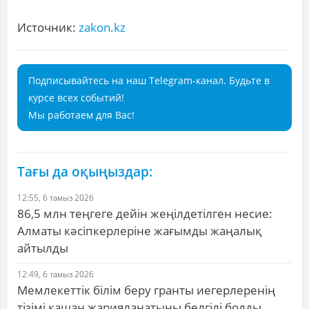
Источник:
zakon.kz
Подписывайтесь на наш Telegram-канал. Будьте в
курсе всех событий!
Мы работаем для Вас!
Тағы да оқыңыздар:
12:55, 6 тамыз 2026
86,5 млн теңгеге дейін жеңілдетілген несие:
Алматы кәсіпкерлеріне жағымды жаңалық
айтылды
12:49, 6 тамыз 2026
Мемлекеттік білім беру гранты иегерлеренің
тізімі қашан жарияланатыны белгілі болды