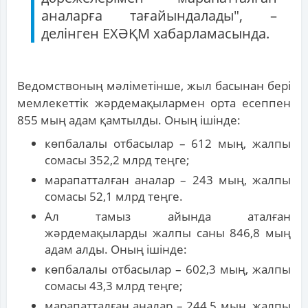
аналарға тағайындалады", –
делінген ЕХӘҚМ хабарламасында.
Ведомствоның мәліметінше, жыл басынан бері
мемлекеттік жәрдемақылармен орта есеппен
855 мың адам қамтылды. Оның ішінде:
көпбалалы отбасылар – 612 мың, жалпы
сомасы 352,2 млрд теңге;
марапатталған аналар – 243 мың, жалпы
сомасы 52,1 млрд теңге.
Ал тамыз айында аталған
жәрдемақыларды жалпы саны 846,8 мың
адам алды. Оның ішінде:
көпбалалы отбасылар – 602,3 мың, жалпы
сомасы 43,3 млрд теңге;
марапатталған аналар – 244,5 мың, жалпы