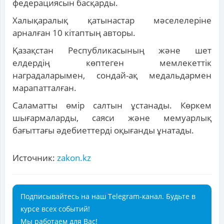
федерациясын басқарды.
Халықаралық қатынастар мәселелеріне
арналған 10 кітаптың авторы.
Қазақстан Республикасының және шет
елдердің көптеген мемлекеттік
наградаларымен, сондай-ақ медальдармен
марапатталған.
Саламатты өмір салтын ұстанады. Көркем
шығармаларды, саяси және мемуарлық
бағыттағы әдебиеттерді оқығанды ұнатады.
Источник:
zakon.kz
Подписывайтесь на наш Telegram-канал. Будьте в
курсе всех событий!
Мы работаем для Вас!