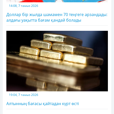
14:08, 7 тамыз 2026
Доллар бір жылда шамамен 70 теңгеге арзандады:
алдағы уақытта бағам қандай болады
19:04, 7 тамыз 2026
Алтынның бағасы қайтадан күрт өсті