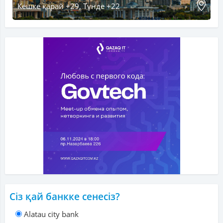
Кешке қарай +29, Түнде +22
Сіз қай банкке сенесіз?
Alatau city bank