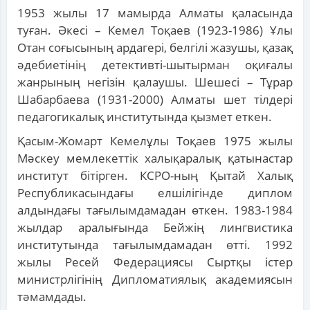
1953 жылы 17 мамырда Алматы қаласында
туған. Әкесі – Кемел Тоқаев (1923-1986) Ұлы
Отан соғысының ардагері, белгілі жазушы, қазақ
әдебиетінің детективті-шытырман оқиғалы
жанрының негізін қалаушы. Шешесі – Тұрар
Шабарбаева (1931-2000) Алматы шет тілдері
педагогикалық институтында қызмет еткен.
Қасым-Жомарт Кемелұлы Тоқаев 1975 жылы
Мәскеу мемлекеттік халықаралық қатынастар
институт бітірген. КСРО-ның Қытай Халық
Республикасындағы елшілігінде диплом
алдындағы тағылымдамадан өткен. 1983-1984
жылдар аралығында Бейжің лингвистика
институтында тағылымдамадан өтті. 1992
жылы Ресей Федерациясы Сыртқы істер
министрлігінің Дипломатиялық академиясын
тәмамдады.