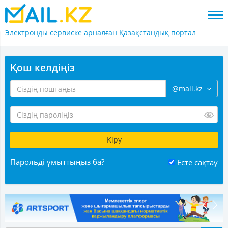
Электронды сервиске арналған
Қазақстандық портал
Қош келдіңіз
@mail.kz
Парольді ұмыттыңыз ба?
Есте сақтау