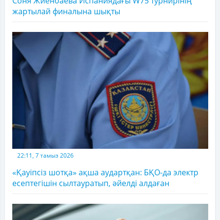
Соня Жиенбаева Испаниядағы W75 турнирінің
жартылай финалына шықты
22:11, 7 тамыз 2026
«Қауіпсіз шотқа» ақша аудартқан: БҚО-да электр
есептегішін сылтауратып, әйелді алдаған