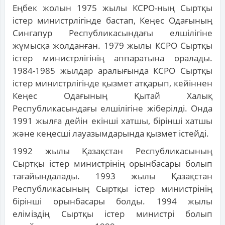
Еңбек жолын 1975 жылы КСРО-ның Сыртқы
істер министрлігінде бастап, Кеңес Одағының
Сингапур Республикасындағы елшілігіне
жұмысқа жолданған. 1979 жылы КСРО Сыртқы
істер министрлігінің аппаратына оралады.
1984-1985 жылдар аралығында КСРО Сыртқы
істер министрлігінде қызмет атқарып, кейіннен
Кеңес Одағының Қытай Халық
Республикасындағы елшілігіне жіберілді. Онда
1991 жылға дейін екінші хатшы, бірінші хатшы
және кеңесші лауазымдарында қызмет істейді.
1992 жылы Қазақстан Республикасының
Сыртқы істер министрінің орынбасары болып
тағайындалады. 1993 жылы Қазақстан
Республикасының Сыртқы істер министрінің
бірінші орынбасары болды. 1994 жылы
еліміздің Сыртқы істер министрі болып