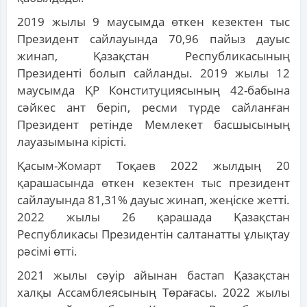
2019 жылы 9 маусымда өткен кезектен тыс
Президент сайлауында 70,96 пайыз дауыс
жинап, Қазақстан Республикасының
Президенті болып сайланды. 2019 жылы 12
маусымда ҚР Конституциясының 42-бабына
сәйкес ант беріп, ресми түрде сайланған
Президент ретінде Мемлекет басшысының
лауазымына кірісті.
Қасым-Жомарт Тоқаев 2022 жылдың 20
қарашасында өткен кезектен тыс президент
сайлауында 81,31% дауыс жинап, жеңіске жетті.
2022 жылы 26 қарашада Қазақстан
Республикасы Президентін салтанатты ұлықтау
рәсімі өтті.
2021 жылы сәуір айынан бастап Қазақстан
халқы Ассамблеясының Төрағасы. 2022 жылы