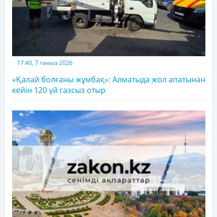
17:40, 7 тамыз 2026
«Қалай болғаны жұмбақ»: Алматыда жол апатынан
кейін 120 үй газсыз отыр