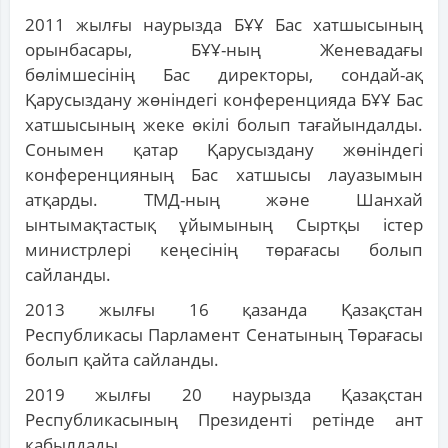
2011 жылғы наурызда БҰҰ Бас хатшысының
орынбасары, БҰҰ-ның Женевадағы
бөлімшесінің Бас директоры, сондай-ақ
Қарусыздану жөніндегі конференцияда БҰҰ Бас
хатшысының жеке өкілі болып тағайындалды.
Сонымен қатар Қарусыздану жөніндегі
конференцияның Бас хатшысы лауазымын
атқарды. ТМД-ның және Шанхай
ынтымақтастық ұйымының Сыртқы істер
министрлері кеңесінің төрағасы болып
сайланды.
2013 жылғы 16 қазанда Қазақстан
Республикасы Парламент Сенатының Төрағасы
болып қайта сайланды.
2019 жылғы 20 наурызда Қазақстан
Республикасының Президенті ретінде ант
қабылдады.