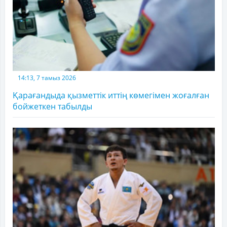
14:13, 7 тамыз 2026
Қарағандыда қызметтік иттің көмегімен жоғалған
бойжеткен табылды