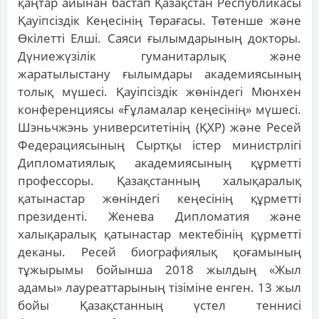
қаңтар айынан бастап Қазақстан Республикасы
Қауіпсіздік Кеңесінің Төрағасы. Төтенше және
Өкілетті Елші. Саяси ғылымдарының докторы.
Дүниежүзілік гуманитарлық және
жаратылыстану ғылымдары академиясының
толық мүшесі. Қауіпсіздік жөніндегі Мюнхен
конференциясы «Ғұламалар кеңесінің» мүшесі.
Шэньчжэнь университетінің (ҚХР) және Ресей
Федерациясының Сыртқы істер министрлігі
Дипломатиялық академиясының құрметті
профессоры. Қазақстанның халықаралық
қатынастар жөніндегі кеңесінің құрметті
президенті. Женева Дипломатия және
халықаралық қатынастар мектебінің құрметті
деканы. Ресей биографиялық қоғамының
тұжырымы бойынша 2018 жылдың «Жыл
адамы» лауреаттарының тізіміне енген. 13 жыл
бойы Қазақстанның үстел теннисі