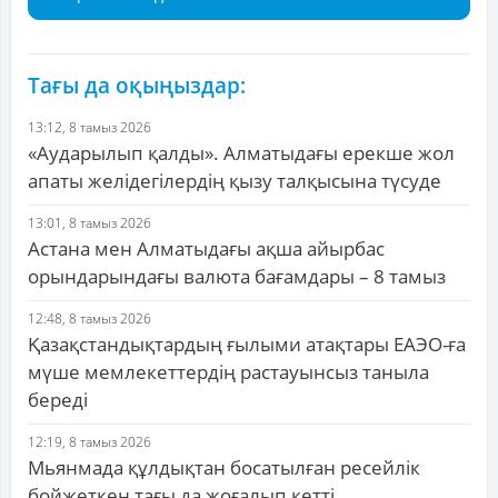
Тағы да оқыңыздар:
13:12, 8 тамыз 2026
«Аударылып қалды». Алматыдағы ерекше жол
апаты желідегілердің қызу талқысына түсуде
13:01, 8 тамыз 2026
Астана мен Алматыдағы ақша айырбас
орындарындағы валюта бағамдары – 8 тамыз
12:48, 8 тамыз 2026
Қазақстандықтардың ғылыми атақтары ЕАЭО-ға
мүше мемлекеттердің растауынсыз таныла
береді
12:19, 8 тамыз 2026
Мьянмада құлдықтан босатылған ресейлік
бойжеткен тағы да жоғалып кетті