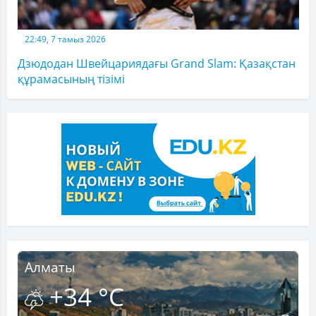
22:49, 7 тамыз 2026
Дзюдодан Швейцариядағы Grand Slam: Қазақстан
құрамасының тізімі
Алматы
+34 °C