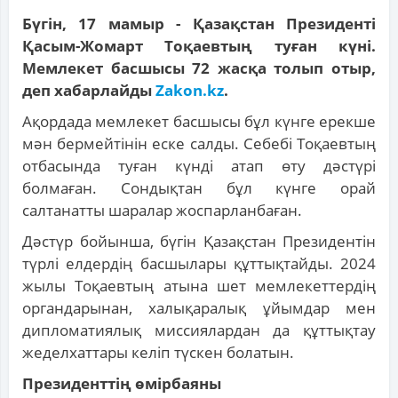
Бүгін, 17 мамыр - Қазақстан Президенті
Қасым-Жомарт Тоқаевтың туған күні.
Мемлекет басшысы 72 жасқа толып отыр,
деп хабарлайды
Zakon.kz
.
Ақордада мемлекет басшысы бұл күнге ерекше
мән бермейтінін еске салды. Себебі Тоқаевтың
отбасында туған күнді атап өту дәстүрі
болмаған. Сондықтан бұл күнге орай
салтанатты шаралар жоспарланбаған.
Дәстүр бойынша, бүгін Қазақстан Президентін
түрлі елдердің басшылары құттықтайды. 2024
жылы Тоқаевтың атына шет мемлекеттердің
органдарынан, халықаралық ұйымдар мен
дипломатиялық миссиялардан да құттықтау
жеделхаттары келіп түскен болатын.
Президенттің өмірбаяны