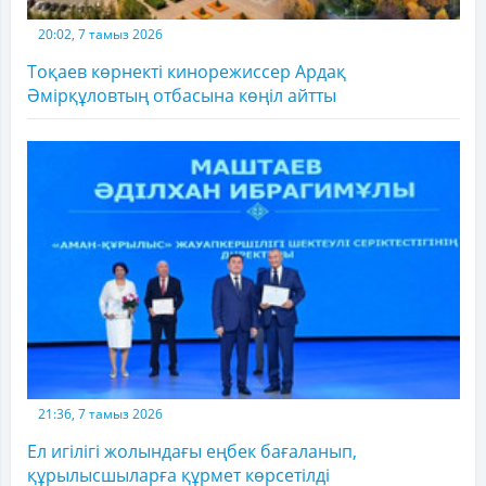
20:02, 7 тамыз 2026
Тоқаев көрнекті кинорежиссер Ардақ
Әмірқұловтың отбасына көңіл айтты
21:36, 7 тамыз 2026
Ел игілігі жолындағы еңбек бағаланып,
құрылысшыларға құрмет көрсетілді