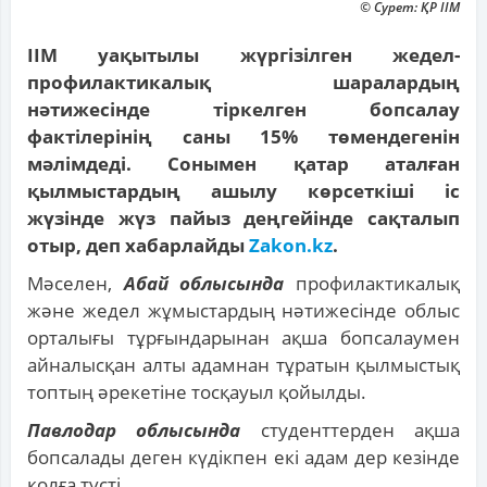
© Сурет: ҚР ІІМ
ІІМ уақытылы жүргізілген жедел-
профилактикалық шаралардың
нәтижесінде тіркелген бопсалау
фактілерінің саны 15% төмендегенін
мәлімдеді. Сонымен қатар аталған
қылмыстардың ашылу көрсеткіші іс
жүзінде жүз пайыз деңгейінде сақталып
отыр, деп хабарлайды
Zakon.kz
.
Мәселен,
Абай облысында
профилактикалық
және жедел жұмыстардың нәтижесінде облыс
орталығы тұрғындарынан ақша бопсалаумен
айналысқан алты адамнан тұратын қылмыстық
топтың әрекетіне тосқауыл қойылды.
Павлодар облысында
студенттерден ақша
бопсалады деген күдікпен екі адам дер кезінде
қолға түсті.