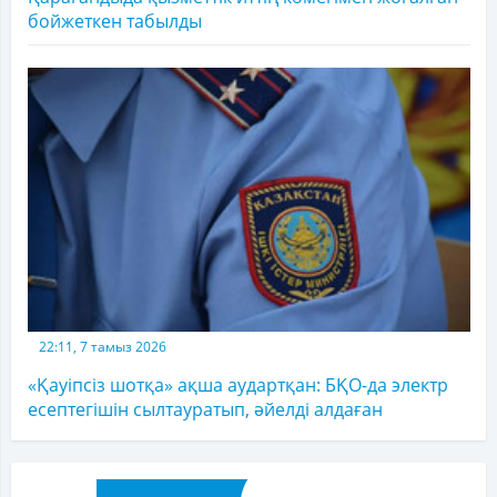
бойжеткен табылды
22:11, 7 тамыз 2026
«Қауіпсіз шотқа» ақша аудартқан: БҚО-да электр
есептегішін сылтауратып, әйелді алдаған