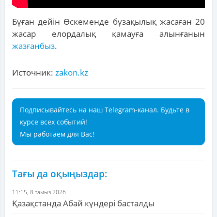
Бұған дейін Өскеменде бұзақылық жасаған 20
жасар елордалық қамауға алынғанын
жазғанбыз
.
Источник:
zakon.kz
Подписывайтесь на наш Telegram-канал. Будьте в
курсе всех событий!
Мы работаем для Вас!
Тағы да оқыңыздар:
11:15, 8 тамыз 2026
Қазақстанда Абай күндері басталды