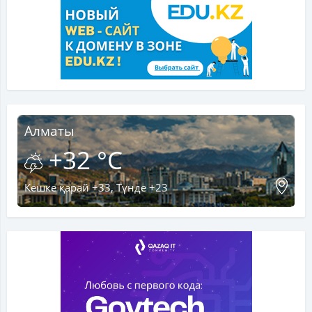
Алматы
+32 °C
Кешке қарай +33, Түнде +23