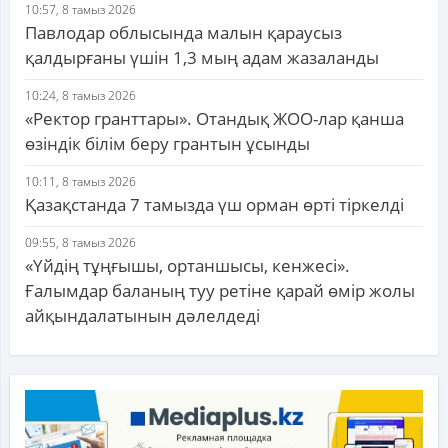
10:57, 8 тамыз 2026
Павлодар облысында малын қараусыз
қалдырғаны үшін 1,3 мың адам жазаланды
10:24, 8 тамыз 2026
«Ректор гранттары». Отандық ЖОО-лар қанша
өзіндік білім беру грантын ұсынды
10:11, 8 тамыз 2026
Қазақстанда 7 тамызда үш орман өрті тіркелді
09:55, 8 тамыз 2026
«Үйдің тұңғышы, ортаншысы, кенжесі».
Ғалымдар баланың туу ретіне қарай өмір жолы
айқындалатынын дәлелдеді