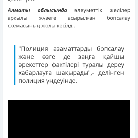
Алматы облысында
әлеуметтік желілер
арқылы жүзеге асырылған бопсалау
схемасының жолы кесілді.
"Полиция азаматтарды бопсалау
және өзге де заңға қайшы
әрекеттер фактілері туралы дереу
хабарлауға шақырады",- делінген
полиция үндеуінде.