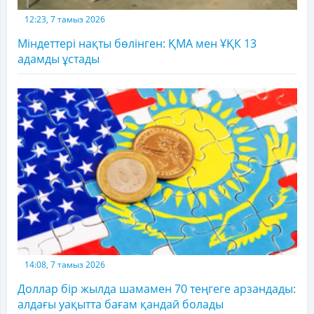
12:23, 7 тамыз 2026
Міндеттері нақты бөлінген: ҚМА мен ҰҚК 13
адамды ұстады
14:08, 7 тамыз 2026
Доллар бір жылда шамамен 70 теңгеге арзандады:
алдағы уақытта бағам қандай болады