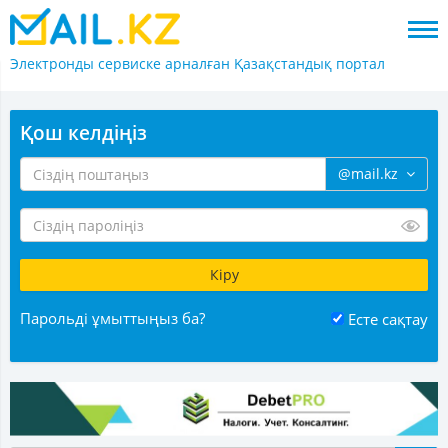
Электронды сервиске арналған
Қазақстандық портал
Қош келдіңіз
@mail.kz
Парольді ұмыттыңыз ба?
Есте сақтау