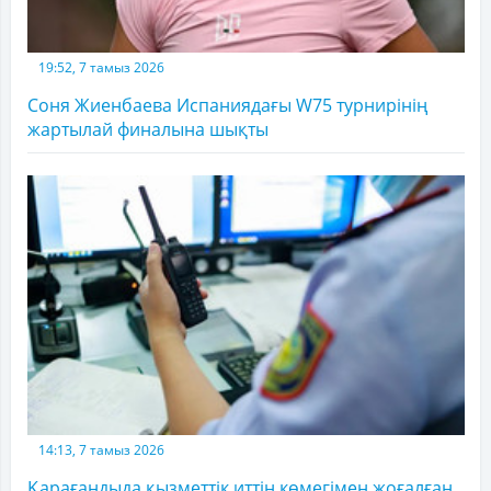
19:52, 7 тамыз 2026
Соня Жиенбаева Испаниядағы W75 турнирінің
жартылай финалына шықты
14:13, 7 тамыз 2026
Қарағандыда қызметтік иттің көмегімен жоғалған