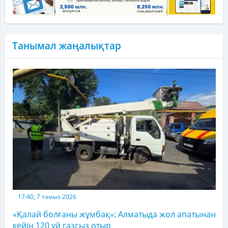
Танымал жаңалықтар
17:40, 7 тамыз 2026
«Қалай болғаны жұмбақ»: Алматыда жол апатынан
кейін 120 үй газсыз отыр