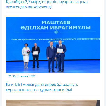
Қытайдан 2,7 млрд теңгенің тауарын заңсыз
әкелгендер әшкереленді
21:36, 7 тамыз 2026
Ел игілігі жолындағы еңбек бағаланып,
құрылысшыларға құрмет көрсетілді