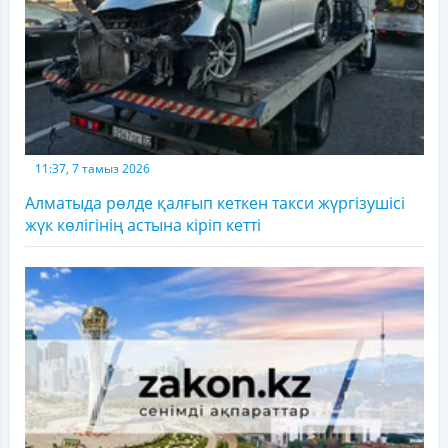
11:37, 7 тамыз 2026
Алматыда рөлде қалғып кеткен такси жүргізушісі
жүк көлігінің астына кіріп кетті